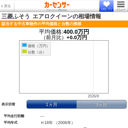
戻る
お気に入り
メニュー
三菱ふそう
エアロクイーンの相場情報
該当する中古車物件の平均価格と台数の推移
平均価格:
400.0万円
（前月比）
+0.0万円
価格（万円）
台数（台）
2026/8
1ヵ月
3ヵ月
表示切替
---
平均走行距離
Ｈ18年 （2006年）
平均年式