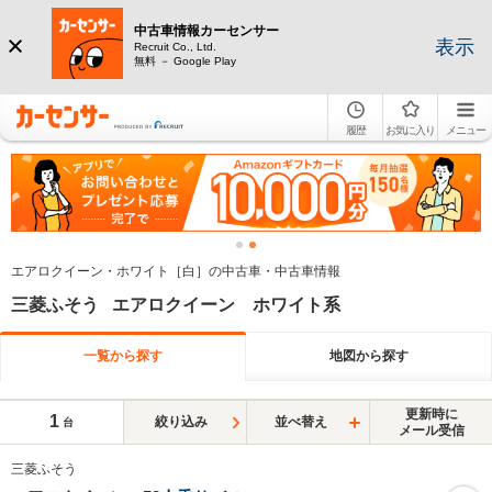
中古車情報カーセンサー
表示
Recruit Co., Ltd.
無料 － Google Play
履歴
お気に入り
メニュー
エアロクイーン・ホワイト［白］の中古車・中古車情報
三菱ふそう エアロクイーン ホワイト系
一覧から探す
地図から探す
更新時に
1
絞り込み
並べ替え
台
メール受信
三菱ふそう