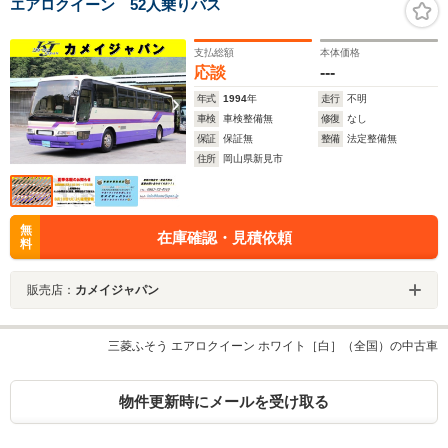
エアロクイーン 52人乗りバス
支払総額
本体価格
応談
---
年式
1994
年
走行
不明
車検
車検整備無
修復
なし
保証
保証無
整備
法定整備無
住所
岡山県新見市
無
在庫確認・見積依頼
料
販売店：
カメイジャパン
三菱ふそう エアロクイーン ホワイト［白］（全国）の中古車
物件更新時にメールを受け取る