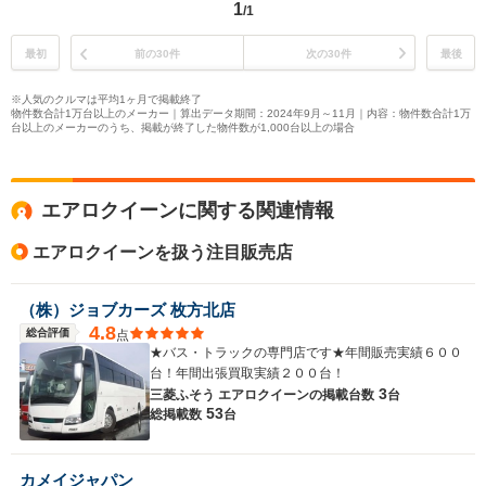
1
/1
最初
前の30件
次の30件
最後
※人気のクルマは平均1ヶ月で掲載終了
物件数合計1万台以上のメーカー｜算出データ期間：2024年9月～11月｜内容：物件数合計1万
台以上のメーカーのうち、掲載が終了した物件数が1,000台以上の場合
エアロクイーンに関する関連情報
エアロクイーンを扱う注目販売店
（株）ジョブカーズ 枚方北店
4.8
総合評価
点
★バス・トラックの専門店です★年間販売実績６００
台！年間出張買取実績２００台！
3
三菱ふそう エアロクイーンの
掲載台数
台
53
総掲載数
台
カメイジャパン