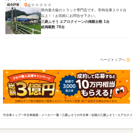
0
総合評価
点
県内最大級のトラック専門店です。常時在庫２００台
以上！！お気軽にお問合せ下さい。
1
三菱ふそう エアロクイーンの
掲載台数
台
78
総掲載数
台
ページトップへ
中古車トップ
中古車検索：メーカー一覧
三菱ふそうの中古車
全国の三菱ふそう
エアロクイ