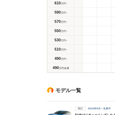
610
万円~
590
万円~
570
万円~
550
万円~
530
万円~
510
万円~
490
万円~
490
万円未満
モデル一覧
現行
2024年6月～生産中