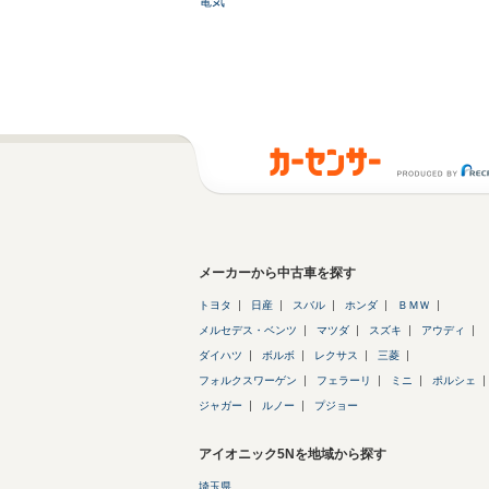
電気
メーカーから中古車を探す
トヨタ
日産
スバル
ホンダ
ＢＭＷ
メルセデス・ベンツ
マツダ
スズキ
アウディ
ダイハツ
ボルボ
レクサス
三菱
フォルクスワーゲン
フェラーリ
ミニ
ポルシェ
ジャガー
ルノー
プジョー
アイオニック5Nを地域から探す
埼玉県