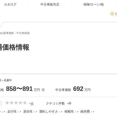
カタログ
中古車販売店
保険/ローン/他
Nの新車価格・中古車相場
場価格情報
6月～生産中
858〜891
692
価格
万円
中古車価格
万円
-
-
クチコミ件数
件
価
点
-
-
-
-
-
-
ン：
走行性：
居住性：
運転しやすさ：
積載性：
維持費：