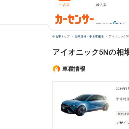
中古車
輸入車
中古車トップ
新車価格・中古車相場
アイオニック5
アイオニック5Nの相
車種情報
2024年
新車時
総合評
デザイ