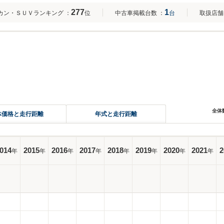
277
1
カン・ＳＵＶランキング
：
位
中古車掲載台数
：
台
取扱店舗
全体
体価格と走行距離
年式と走行距離
014
2015
2016
2017
2018
2019
2020
2021
2
年
年
年
年
年
年
年
年