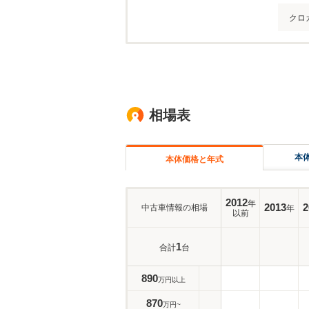
クロ
相場表
本
本体価格と年式
2012
年
2013
2
中古車情報の相場
年
以前
1
合計
台
890
万円以上
870
万円~