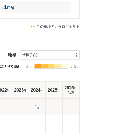
1
：
店舗
この車種のカタログを見る
地域
数に対する割合：
多い
少ない
2026
年
022
2023
2024
2025
年
年
年
年
以降
1
台