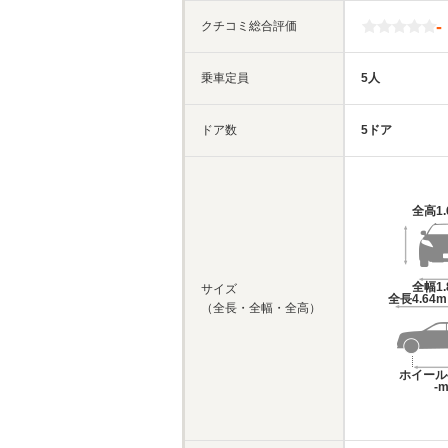
-
クチコミ総合評価
乗車定員
5人
ドア数
5ドア
全高
1
全幅
1
サイズ
全長
4.64
（全長・全幅・全高）
ホイール
-