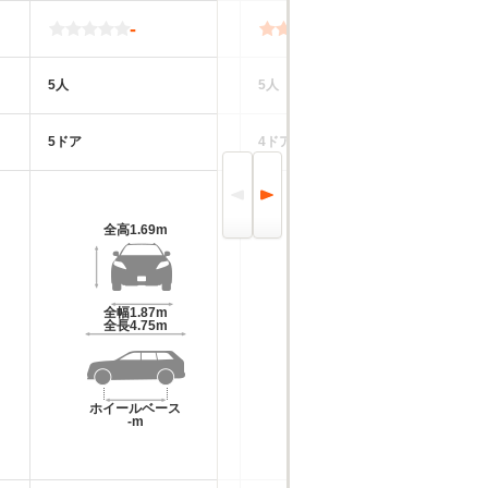
-
2.7
5人
5人
5
5ドア
4ドア
5
全高
1.69m
全高
1.42m～1.44m
全幅
1.87m
全幅
1.83m
全長
4.75m
全長
4.87m～4.88m
ホイールベース
ホイールベース
-m
-m