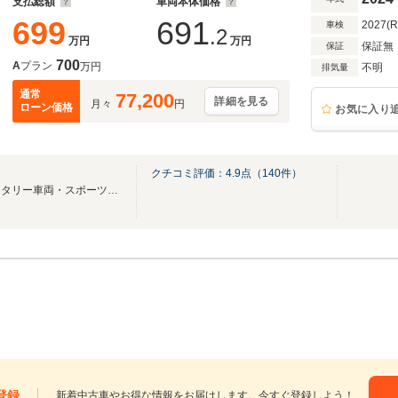
支払総額
車両本体価格
699
691
2027(
車検
.2
万円
万円
保証無
保証
700
A
プラン
万円
不明
排気量
通常
77,200
詳細を見る
月々
円
ローン価格
お気に入り
クチコミ評価：
4.9
点（
140
件）
☆ＲＸ－７・ＲＸ－８ 等ロータリー車両・スポーツカー＆チューニングカー専門店☆
登録
新着中古車やお得な情報をお届けします。今すぐ登録しよう！