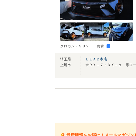
クロカン・ＳＵＶ
薄青
埼玉県
ＬＥＡＤ本店
上尾市
最新情報をお届け！メールマガジン