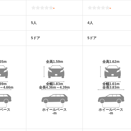
-
-
5人
4人
5ドア
5ドア
.65m
全高
1.59m
全高
1.62m
.89m
全幅
1.83m
全幅
1.61m
m～4.66m
全長
4.36m～4.39m
全長
3.83m
ベース
ホイールベース
ホイールベース
m
-m
-m