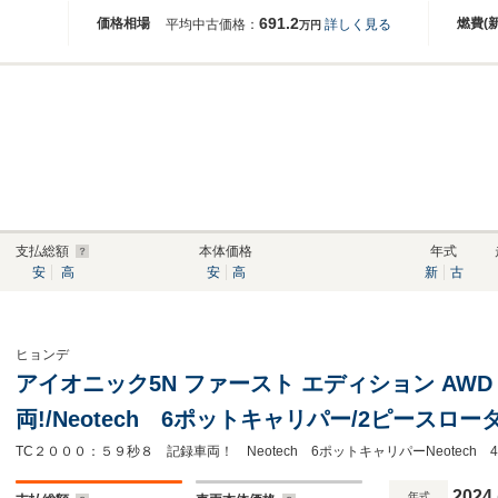
691.2
価格相場
燃費(
平均中古価格：
詳しく見る
万円
支払総額
本体価格
年式
安
高
安
高
新
古
ヒョンデ
アイオニック5N ファースト エディション AWD 4W
両!/Neotech 6ポットキャリパー/2ピースロータ
アルキャリパー/車高調コイルオーバー化/フロン
ロアーム
2024
年式