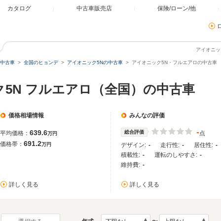
カタログ
中古車販売店
保険/ローン/他
アイオニッ
中古車
全国のヒョンデ
アイオニック5Nの中古車
アイオニック5N・フルエアロの中古車
ク5N フルエアロ（全国）の中古車
価格相場情報
みんなの評価
-
639.6
総合評価
平均価格：
点
万円
691.2
価格帯：
万円
デザイン:
-
走行性:
-
居住性:
-
積載性:
-
運転のしやすさ:
-
維持費:
-
詳しく見る
詳しく見る