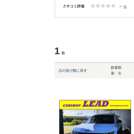
－
クチコミ評価
点
1
台
新着順
元の並び順に戻す
新
古