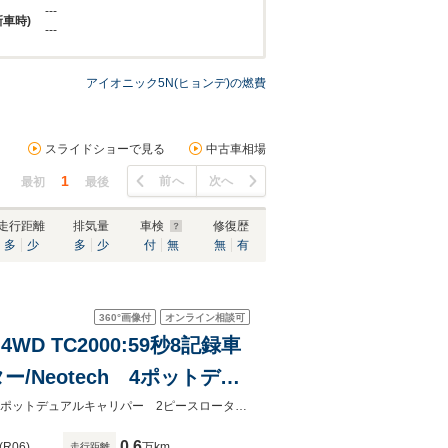
---
新車時)
---
アイオニック5N(ヒョンデ)の燃費
スライドショーで見る
中古車相場
1
前へ
次へ
最初
最後
走行距離
排気量
車検
修復歴
多
少
多
少
付
無
無
有
360°
画像付
オンライン相談可
D TC2000:59秒8記録車
ー/Neotech 4ポットデュ
トナックル/ワンオフフルピ
TC２０００：５９秒８ 記録車両！ Neotech 6ポットキャリパーNeotech 4ポットデュアルキャリパー 2ピースローター ＢＲＩＤＥトシートその他改造多数！
0.6
(R06)
万km
走行距離