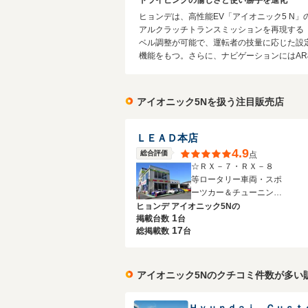
ドライビングの愉しさと使い勝手を進化
ヒョンデは、高性能EV「アイオニック5 N
アルクラッチトランスミッションを再現する「N e
ベル調整が可能で、運転者の技量に応じた設
機能をもつ。さらに、ナビゲーションにはAR機
アイオニック5Nを扱う注目販売店
ＬＥＡＤ本店
4.9
総合評価
点
☆ＲＸ－７・ＲＸ－８
等ロータリー車両・スポ
ーツカー＆チューニング
カー専門店☆
ヒョンデ アイオニック5Nの
1
掲載台数
台
17
総掲載数
台
アイオニック5Nのクチコミ件数が多い