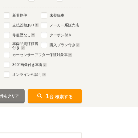
新着物件
未登録車
支払総額あり
メーカー系販売店
修復歴なし
クーポン付き
車両品質評価書
購入プラン付き
付き
カーセンサーアフター保証対象車
360
°画像付き車両
オンライン相談可
1
条件をクリア
台 検索する