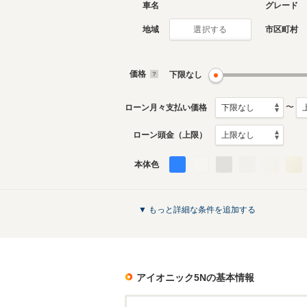
車名
グレード
地域
市区町村
選択する
価格
下限なし
〜
ローン月々支払い価格
ローン頭金（上限）
本体色
▼ もっと詳細な条件を追加する
アイオニック5N
の基本情報