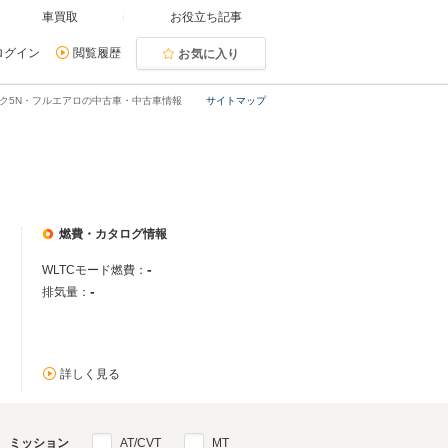
車買取
お役立ち記事
ログイン
閲覧履歴
お気に入り
ク5N・フルエアロの中古車・中古車情報
サイトマップ
燃費・カタログ情報
-
WLTCモード燃費：
-
排気量：
詳しく見る
ミッション
AT/CVT
MT