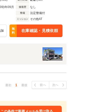
R09)年09月
なし
修復歴
法定整備付
整備
その他AT
ミッション
無
在庫確認・見積依頼
追加
料
1
前へ
次へ
最初
最後
この条件で新着メールを受け取る