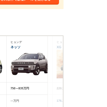
ヒョンデ
ヒョンデ
ヒ
ネッソ
XG
エ
750～835万円
220.3万円
16
‐‐‐万円
176.1万円
‐‐