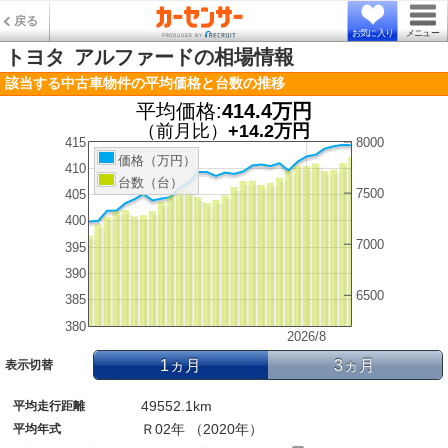
戻る
お気に入り
メニュー
トヨタ
アルファードの相場情報
該当する中古車物件の平均価格と台数の推移
平均価格:
414.4万円
（前月比）
+14.2万円
415
8000
価格（万円）
410
台数（台）
7500
405
400
7000
395
390
6500
385
380
2026/8
1ヵ月
3ヵ月
表示切替
49552.1km
平均走行距離
Ｒ02年 （2020年）
平均年式