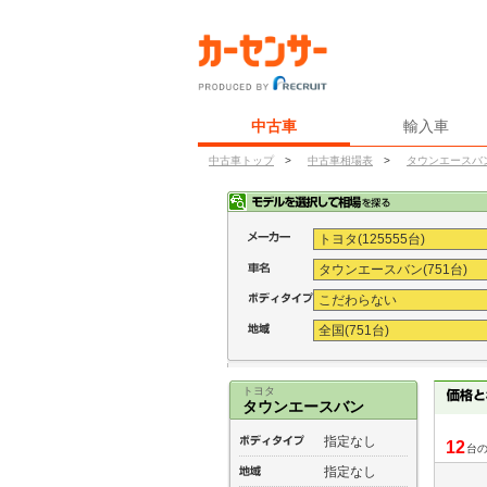
中古車
輸入車
中古車トップ
>
中古車相場表
>
タウンエースバ
トヨタ
タウンエースバン
指定なし
12
台
指定なし