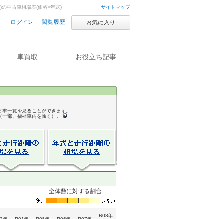
月)の中古車相場表(価格×年式)
サイトマップ
ログイン
閲覧履歴
お気に入り
車買取
お役立ち記事
古車一覧を見ることができます。
（一部、福祉車両を除く）。
全体数に対する割合
R08年
03年
R04年
R05年
R06年
R07年