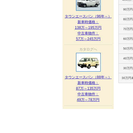
90万
タウンエースバン（96年～）
80万
新車時価格：
138万～195万円
70万
中古車物件：
57万～245万円
60万
50万
カタログへ
40万
30万
タウンエースバン（88年～）
30万円
新車時価格：
87万～135万円
中古車物件：
49万～78万円