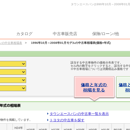
タウンエースバン(1996年10月～2008年01
カタログ
中古車販売店
保険/ローン/他
ンの中古車相場表
>
1996年10月～2008年01月モデルの中古車相場表(価格×年式)
該当する中古車物件の価格分布表です。
セル内の数字をクリックすると、該当する中
※中古車相場については消費税込み価格です
タウンエースバンの中古車一覧を表示
の物件を掲載しています。
トヨタの中古車を探す
H24年
H25年
H26年
H27年
H28年
H29年
H30年
H31年
R02年
R