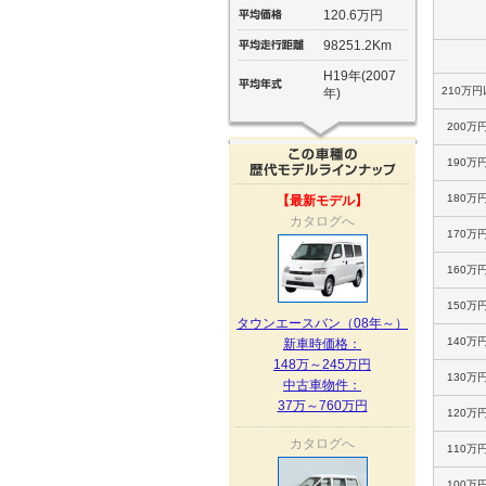
120.6万円
98251.2Km
H19年(2007
210万円
年)
200万
190万
180万
【最新モデル】
カタログへ
170万
160万
150万
タウンエースバン（08年～）
140万
新車時価格：
148万～245万円
130万
中古車物件：
37万～760万円
120万
カタログへ
110万
100万