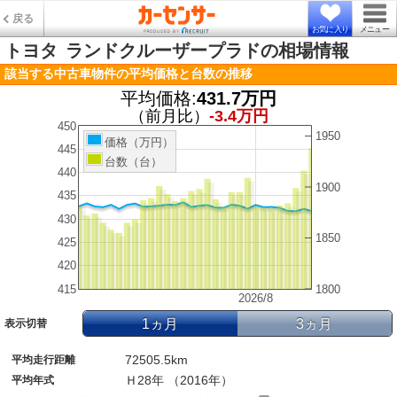
戻る
お気に入り
メニュー
トヨタ
ランドクルーザープラドの相場情報
該当する中古車物件の平均価格と台数の推移
平均価格:
431.7万円
（前月比）
-3.4万円
450
1950
価格（万円）
445
台数（台）
440
1900
435
430
1850
425
420
415
1800
2026/8
1ヵ月
3ヵ月
表示切替
72505.5km
平均走行距離
Ｈ28年 （2016年）
平均年式