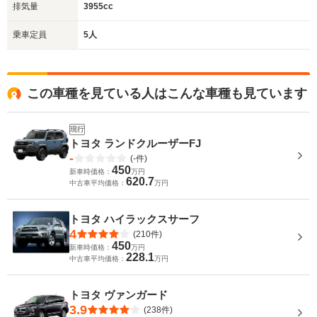
排気量
3955cc
乗車定員
5人
この車種を見ている人はこんな車種も見ています
現行
トヨタ ランドクルーザーFJ
-
(-件)
450
新車時価格：
万円
620.7
中古車平均価格：
万円
トヨタ ハイラックスサーフ
4
(210件)
450
新車時価格：
万円
228.1
中古車平均価格：
万円
トヨタ ヴァンガード
3.9
(238件)