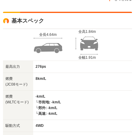
基本スペック
全高
1.84m
全長
4.64m
全幅
1.91m
最高出力
276ps
燃費
8km/L
(JC08モード)
燃費
-km/L
(WLTCモード)
└市街地: -km/L
└郊外: -km/L
└高速: -km/L
駆動方式
4WD