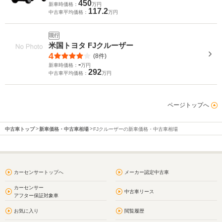
450
新車時価格：
万円
117.2
中古車平均価格：
万円
現行
米国トヨタ FJクルーザー
4
(8件)
-
新車時価格：
万円
292
中古車平均価格：
万円
ページトップへ
中古車トップ
新車価格・中古車相場
FJクルーザーの新車価格・中古車相場
カーセンサートップへ
メーカー認定中古車
カーセンサー
中古車リース
アフター保証対象車
お気に入り
閲覧履歴