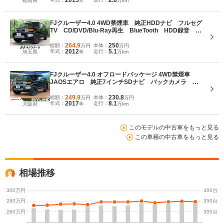
2015
2.6
福岡県
年
万km
FJクルーザー4.0 4WD禁煙車 純正HDDナビ フルセグ
TV CD/DVD/Blu-Ray再生 BlueTooth HDD録音 SD
音楽再生 バックカメラ ホワイトルーフ キーレスキ
ー リアフォグランプ サイドステップ
264.9
250
総額：
本体：
万円
万円
2012
5.1
年式：
走行：
埼玉県
年
万km
FJクルーザー4.0 オフロードパッケージ 4WD禁煙車
JAOSエアロ 純正7インチSDナビ バックカメラ
Bluetooth 横滑り防止装置 4WD キーレス フルセ
グ CD DVD ETC
249.9
230.8
総額：
本体：
万円
万円
2017
8.1
年式：
走行：
大阪府
年
万km
このモデルの中古車をもっと見る
この車種の中古車をもっと見る
相場推移