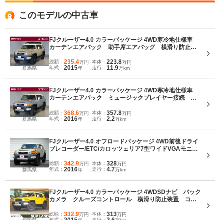
ドアハンドルおよび、スイッチ類は厚手の手袋をはめたままでも操作しやすい
このモデルの中古車
ように、大型のものが採用された。さらに先進のスリップ制御技術であるアク
ティブトラクションコントロールや、相互連携ショックアブソーバーシステム
のX-リアスなどもオプションで用意される。パワートレインは、全モデルが4L
FJクルーザー4.0 カラーパッケージ 4WD寒冷地仕様車
のV6DOHC＋5速ATの組み合わせとなる。(2010.11)
カーテンエアバック 助手席エアバッグ 横滑り防止
ワイヤレスキー DVD再生 メモリーナビ パワーウィ
ンドウ ABS エアコン 4WD ETC車載器 パワース
235.4
223.8
総額：
本体：
万円
万円
2015
11.9
年式：
走行：
群馬県
年
万km
テアリング エアバッグ
FJクルーザー4.0 カラーパッケージ 4WD寒冷地仕様車
カーテンエアバック ミュージックプレイヤー接続 助
手席エアバッグ 横滑り防止 ワイヤレスキー 記録
簿 DVD再生 メモリーナビ パワーウィンドウ
368.6
357.8
総額：
本体：
万円
万円
2016
2.2
年式：
走行：
群馬県
年
万km
ABS エアコン 4WD
FJクルーザー4.0 オフロードパッケージ 4WD前後ドライ
ブレコーダー/ETC/カロッツェリア7型ワイドVGAモニタ
ー/地デジ/DVD/CD/SD/Bluetooth/クローリングコントロ
ールシステム/A-TRAC/リヤデフロック/オートクルーズ/
342.9
328
総額：
本体：
万円
万円
2016
4.7
年式：
走行：
群馬県
年
万km
フォグライト/パークセンサー/キーレス
FJクルーザー4.0 カラーパッケージ 4WDSDナビ バック
カメラ クルーズコントロール 横滑り防止装置 コー
ナーセンサー ETC Bluetooth CD/DVD再生 4WD
2トーンカラー
332.9
313
総額：
本体：
万円
万円
年式：
走行：