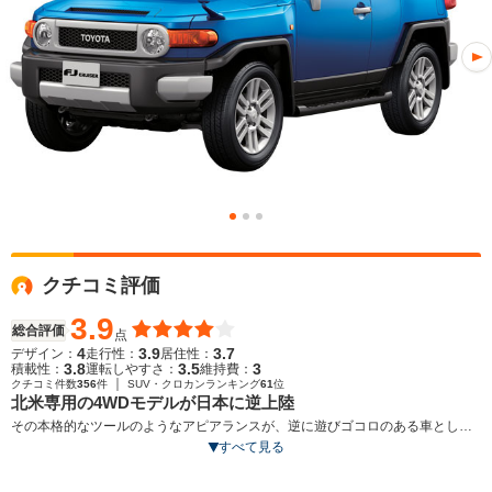
クチコミ評価
3.9
総合評価
点
4
3.9
3.7
デザイン：
走行性：
居住性：
3.8
3.5
3
積載性：
運転しやすさ：
維持費：
｜
クチコミ件数
356
件
SUV・クロカンランキング
61
位
北米専用の4WDモデルが日本に逆上陸
その本格的なツールのようなアピアランスが、逆に遊びゴコロのある車として
北米で人気を呼んだクロスカントリーモデルが、国内にも投入された。ショー
すべて見る
トオーバーハング、ショートホイールベースのディメンションや、パートタイ
ム式4WDが採用されるなど、道を選ばない装備は充実している。インテリアも