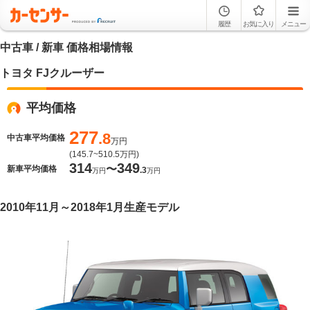
履歴
お気に入り
メニュー
中古車 / 新車 価格相場情報
トヨタ FJクルーザー
平均価格
277
.8
中古車平均価格
万円
(
145.7~510.5
万円)
314
349
〜
新車平均価格
.3
万円
万円
2010年11月～2018年1月生産モデル