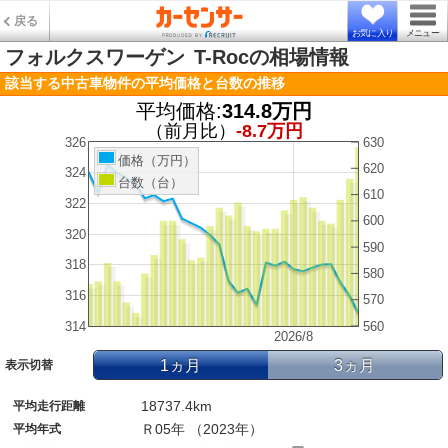
戻る
お気に入り
メニュー
フォルクスワーゲン
T-Rocの相場情報
該当する中古車物件の平均価格と台数の推移
平均価格:
314.8万円
（前月比）
-8.7万円
326
630
価格（万円）
620
324
台数（台）
610
322
600
320
590
318
580
316
570
314
560
2026/8
1ヵ月
3ヵ月
表示切替
18737.4km
平均走行距離
Ｒ05年 （2023年）
平均年式