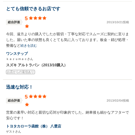
とても信頼できるお店です
5
総合評価
2013/10/21投稿
今回、遠方よりの購入でしたが親切・丁寧な対応でスムーズに契約に至りま
した。届いた車の状態も良くとても気に入っております。板金・錆び処理・
整備など
続きを読む
ワンステップ
ｋａｚｕｍａｃさん
スズキ アルトラパン（2013/10購入）
お店からの返信あり
迅速な対応！
5
総合評価
2013/02/04投稿
営業の素早い対応と親切な応対が印象的でした。納車後も細かなアフターで
安心です！
トヨタカローラ函館（株） 八雲店
ゲストさん