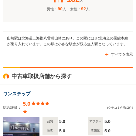
人
90
92
男性：
人
女性：
人
山崎駅は北海道二海郡八雲町山崎にあり、この駅にはJR北海道の函館本線
が乗り入れています。この駅は小さな駅舎が残る無人駅となっています。
駅の構造としては上下本線と副本線を備える相対式・島式混合ホーム2面3
すべてを表示
線を有している地上駅です。そして、当駅は同じJR函館本線の停車駅であ
る八雲駅と黒岩駅と隣接しています。また、当駅が設けられている地域の
大部分は森林で占められているほか、田畑なども見られます。なお、駅周
辺の交通面には国道5号線などの道路が整備されており、函館バスの停留
中古車取扱店舗から探す
所である「山崎駅前」停留所が設置されています。
ワンステップ
5.0
総合評価：
(クチコミ件数:2件)
5.0
5.0
品質
アフター
5.0
5.0
接客
雰囲気