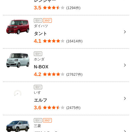
レンジャー
3.5
(1294件)
現行
360°
ダイハツ
タント
4.1
(16414件)
現行
ホンダ
N-BOX
4.2
(27627件)
現行
いすゞ
エルフ
3.6
(2475件)
現行
360°
三菱