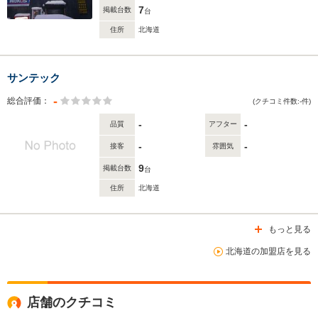
7
掲載台数
台
住所
北海道
サンテック
-
総合評価：
(クチコミ件数:-件)
-
-
品質
アフター
-
-
接客
雰囲気
9
掲載台数
台
住所
北海道
もっと見る
北海道の加盟店を見る
店舗のクチコミ