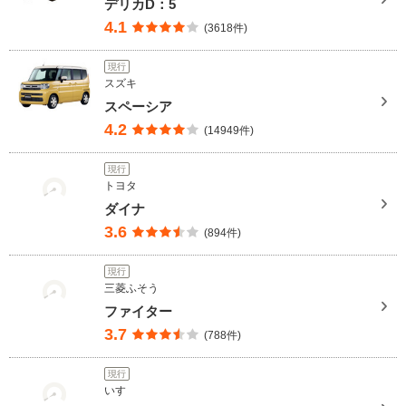
デリカD：5
4.1
(3618件)
現行
スズキ
スペーシア
4.2
(14949件)
現行
トヨタ
ダイナ
3.6
(894件)
現行
三菱ふそう
ファイター
3.7
(788件)
現行
いすゞ