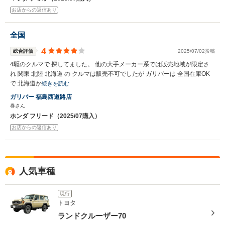
お店からの返信あり
全国
4
総合評価
2025/07/02投稿
4駆のクルマで 探してました。 他の大手メーカー系では販売地域が限定さ
れ 関東 北陸 北海道 の クルマは販売不可でしたが ガリバーは 全国在庫OK
で 北海道か
続きを読む
ガリバー 福島西道路店
巻さん
ホンダ フリード（2025/07購入）
お店からの返信あり
人気車種
現行
トヨタ
ランドクルーザー70