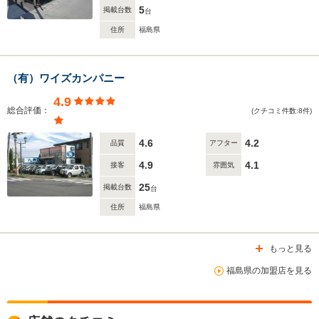
5
掲載台数
台
住所
福島県
（有）ワイズカンパニー
4.9
総合評価：
(クチコミ件数:8件)
4.6
4.2
品質
アフター
4.9
4.1
接客
雰囲気
25
掲載台数
台
住所
福島県
もっと見る
福島県の加盟店を見る