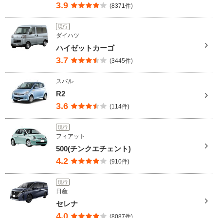
3.9
(8371件)
現行
ダイハツ
ハイゼットカーゴ
3.7
(3445件)
スバル
R2
3.6
(114件)
現行
フィアット
500(チンクエチェント)
4.2
(910件)
現行
日産
セレナ
4.0
(8087件)