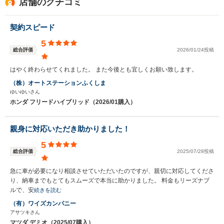
店舗のクチコミ
契約スピード
5
総合評価
2026/01/24投稿
はやく終わらせてくれました。 また今後とも宜しくお願い致します。
（株）オートステーションふくしま
ゆいゆいさん
ホンダ フリードハイブリッド（2026/01購入）
親身に対応いただき助かりました！
5
総合評価
2025/07/28投稿
急に車が必要になり相談させていただいたのですが、親切に対応してくださ
り、納車までもとてもスムーズで本当に助かりました。 料金もリーズナブ
ルで、安
続きを読む
（有）ワイズカンパニー
アサツキさん
マツダ デミオ（2025/07購入）