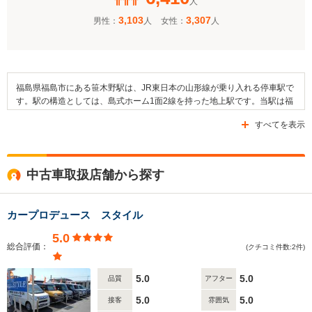
人
3,103
3,307
男性：
人
女性：
人
福島県福島市にある笹木野駅は、JR東日本の山形線が乗り入れる停車駅で
す。駅の構造としては、島式ホーム1面2線を持った地上駅です。当駅は福
島駅と庭坂駅と隣接しています。交通面においては県道311号線や県道310
すべてを表示
号線などが近隣地域を通っており、駅近くの「笹木野駅入口」停留所では
福島交通の運行するバスを利用することができます。この駅の周辺地域は
住宅地となっており、近くには八島田郵便局や福島市立野田小学校、福島
わかば幼稚園などの施設が存在します。さらに、熊野神社や愛宕山神社、
中古車取扱店舗から探す
大原神社などがこの駅の周辺にある神社として挙げられます。
カープロデュース スタイル
5.0
総合評価：
(クチコミ件数:2件)
5.0
5.0
品質
アフター
5.0
5.0
接客
雰囲気