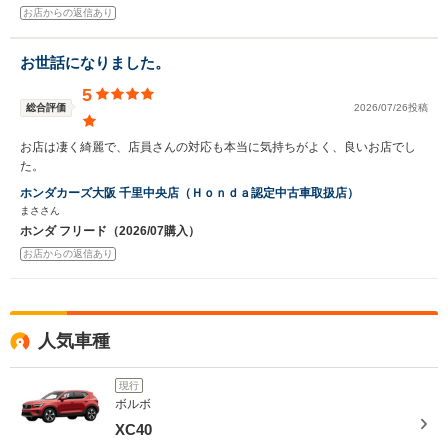
お店からの返信あり
お世話になりました。
5
総合評価
2026/07/26投稿
お店は凄く綺麗で、店員さんの対応も本当に気持ちがよく、良いお店でし
た。
ホンダカーズ大阪 千里中央店（Ｈｏｎｄａ認定中古車取扱店）
まささん
ホンダ フリード（2026/07購入）
お店からの返信あり
人気車種
現行
ボルボ
XC40