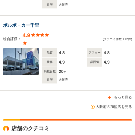
住所
大阪府
ボルボ・カー千里
4.9
総合評価：
(クチコミ件数:112件)
4.8
4.8
品質
アフター
4.9
4.9
接客
雰囲気
20
掲載台数
台
住所
大阪府
もっと見る
大阪府の加盟店を見る
店舗のクチコミ