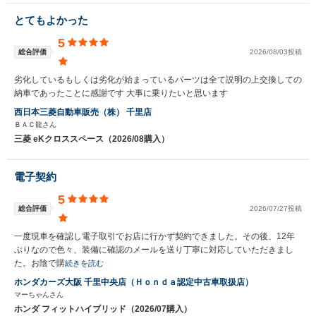
とてもよかった
5
総合評価
2026/08/03投稿
劣化しているもしくは劣化が始まっているパーツは全て説明の上交換しての
納車であったことに感謝です 大事に乗りたいと思います
西日本三菱自動車販売（株） 千里店
ＢＡＣ龍さん
三菱 eKクロススペース（2026/08購入）
電子契約
5
総合評価
2026/07/27投稿
一度現車を確認し電子取引でお店に行かず契約できました。その後、12年
ぶりなので色々、装備に確認のメールを送り丁寧に対応していただきまし
た。お陰で購
続きを読む
ホンダカーズ大阪 千里中央店（Ｈｏｎｄａ認定中古車取扱店）
マーちゃんさん
ホンダ フィットハイブリッド（2026/07購入）