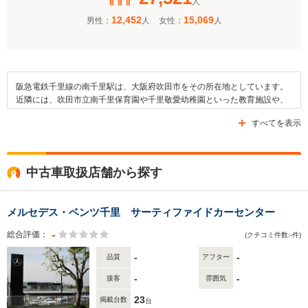
人
12,452
15,069
男性：
人
女性：
人
阪急電鉄千里線の南千里駅は、大阪府吹田市をその所在地としています。
近隣には、吹田市立南千里保育園や千里敬愛幼稚園といった教育施設や、
ももの木公園やどかん公園などがあります。加えて、駅周辺は市街地とな
すべてを表示
っており、府道121号線、府道135号線、府道129号線などが整備されてい
ます。
中古車取扱店舗から探す
メルセデス・ベンツ千里 サーティファイドカーセンター
-
総合評価：
(クチコミ件数:-件)
-
-
品質
アフター
-
-
接客
雰囲気
23
掲載台数
台