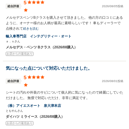
5
総合評価
2026/08/05投稿
メルセデスベンツBクラスを購入させて頂きました。 他の方の口コミにある
ように、オーナー様のお人柄が最高に素晴らしいです！ 車もディーラーで
点検されて
続きを読む
輸入車専門店 インテグリティー・オート
ａ．ｓさん
メルセデス・ベンツ Bクラス（2026/08購入）
お店からの返信あり
気になった点について対応いただけました。
5
総合評価
2026/08/01投稿
シートの汚れや外装のサビについて個人的に気になったので綺麗にしていた
だけました。 無償で対応いだだけ、非常に満足です。
（株）アイエスオート 泉大津本店
ともやんさん
ダイハツ ミライース（2026/08購入）
お店からの返信あり