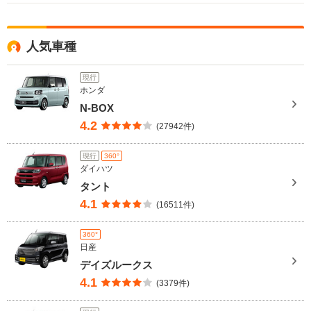
人気車種
現行
ホンダ
N-BOX
4.2
(27942件)
現行
360°
ダイハツ
タント
4.1
(16511件)
360°
日産
デイズルークス
4.1
(3379件)