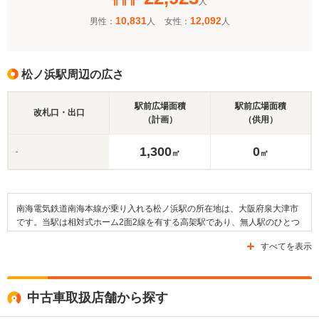
人
10,831
12,092
男性：
人
女性：
人
松ノ浜駅周辺の広さ
駅前広場面積
駅前広場面積
改札口・出口
（計画）
（供用）
1,300
0
-
㎡
㎡
南海電気鉄道南海本線が乗り入れる松ノ浜駅の所在地は、大阪府泉大津市
です。当駅は相対式ホーム2面2線を有する高架駅であり、無人駅のひとつ
です。南海本線においては、当駅は北助松駅および泉大津駅と隣接してい
すべてを表示
ます。駅の周辺は住宅地が広がっており、西側には大阪湾が存在します。
近隣には泉大津市立条南小学校や泉大津市立上條小学校、泉大津市立浜小
学校といった教育施設や、泉大津税務署、泉大津市消防署、泉大津市立総
合体育館といった公共施設があります。また、府道204号線や府道36号
中古車取扱店舗から探す
線、府道29号線といった道路が整備されています。