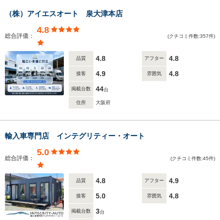
（株）アイエスオート 泉大津本店
4.8
総合評価：
(クチコミ件数:357件)
4.8
4.8
品質
アフター
4.9
4.8
接客
雰囲気
44
掲載台数
台
住所
大阪府
輸入車専門店 インテグリティー・オート
5.0
総合評価：
(クチコミ件数:45件)
4.8
4.9
品質
アフター
5.0
4.8
接客
雰囲気
3
掲載台数
台