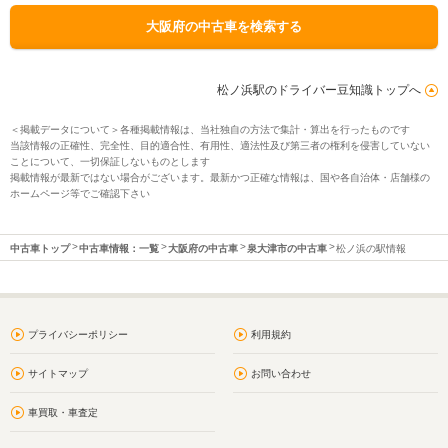
大阪府の中古車を検索する
松ノ浜駅のドライバー豆知識トップへ
＜掲載データについて＞各種掲載情報は、当社独自の方法で集計・算出を行ったものです
当該情報の正確性、完全性、目的適合性、有用性、適法性及び第三者の権利を侵害していない
ことについて、一切保証しないものとします
掲載情報が最新ではない場合がございます。最新かつ正確な情報は、国や各自治体・店舗様の
ホームページ等でご確認下さい
中古車トップ
中古車情報：一覧
大阪府の中古車
泉大津市の中古車
松ノ浜の駅情報
プライバシーポリシー
利用規約
サイトマップ
お問い合わせ
車買取・車査定