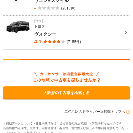
ワゴンRスマイル
-
(2818件)
現行
トヨタ
ヴォクシー
4.1
(7155件)
大阪府の中古車を検索する
二色浜駅のドライバー豆知識トップへ
＜掲載データについて＞各種掲載情報は、当社独自の方法で集計・算出を行ったものです
当該情報の正確性、完全性、目的適合性、有用性、適法性及び第三者の権利を侵害していない
ことについて、一切保証しないものとします