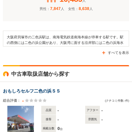
人
7,847
8,638
男性：
人
女性：
人
大阪府貝塚市の二色浜駅は、南海電気鉄道南海本線が停車する駅です。駅
の西側には二色の浜公園があり、大阪湾に面する沿岸部には二色の浜海水
浴場の浜辺が広がっています。近隣には貝塚市立西小学校や大阪府立貝塚
すべてを表示
高等学校、貝塚市立西幼稚園といった教育施設があります。そのほか、公
共施設である貝塚加神郵便局や、博物館である貝塚市立自然遊学館が存在
します。駅の周辺は主として住宅地が広がっており、交通面では一般道路
である府道64号線、府道204号線と高速道路である阪神高速4号湾岸線が整
中古車取扱店舗から探す
備されています。
おもしろセルフ二色の浜ＳＳ
-
総合評価：
(クチコミ件数:-件)
-
-
品質
アフター
-
-
接客
雰囲気
0
掲載台数
台