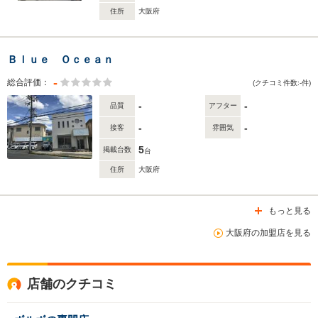
住所
大阪府
Ｂｌｕｅ Ｏｃｅａｎ
-
総合評価：
(クチコミ件数:-件)
-
-
品質
アフター
-
-
接客
雰囲気
5
掲載台数
台
住所
大阪府
もっと見る
大阪府の加盟店を見る
店舗のクチコミ