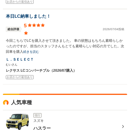
お店からの返信あり
本日LC納車しました！
5
総合評価
2026/07/04投稿
今回こちらでLCを購入させて頂きました。 車の状態はもちろん素晴らしか
ったのですが、担当のスタッフさんもとても素晴らしい対応の方でした。次
回車を購入
続きを読む
Ｌ．ＳＥＬＥＣＴ
むいさん
レクサス LCコンバーチブル（2026/07購入）
お店からの返信あり
人気車種
現行
スズキ
ハスラー