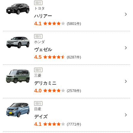
現行
トヨタ
ハリアー
4.1
(5801件)
現行
ホンダ
ヴェゼル
4.5
(6287件)
現行
三菱
デリカミニ
4.0
(2578件)
現行
日産
デイズ
4.1
(7771件)