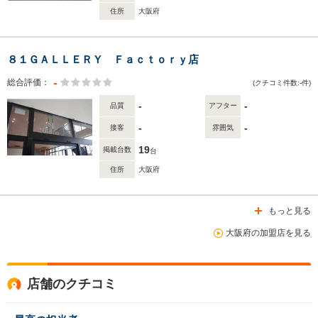
住所
大阪府
８１ＧＡＬＬＥＲＹ Ｆａｃｔｏｒｙ店
-
総合評価：
(クチコミ件数:-件)
-
-
品質
アフター
-
-
接客
雰囲気
19
掲載台数
台
住所
大阪府
もっと見る
大阪府の加盟店を見る
店舗のクチコミ