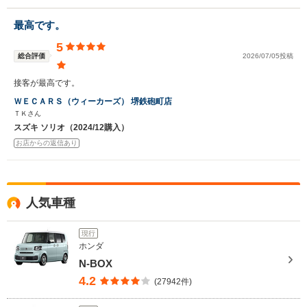
最高です。
5
総合評価
2026/07/05投稿
接客が最高です。
ＷＥＣＡＲＳ（ウィーカーズ） 堺鉄砲町店
ＴＫさん
スズキ ソリオ（2024/12購入）
お店からの返信あり
人気車種
現行
ホンダ
N-BOX
4.2
(27942件)