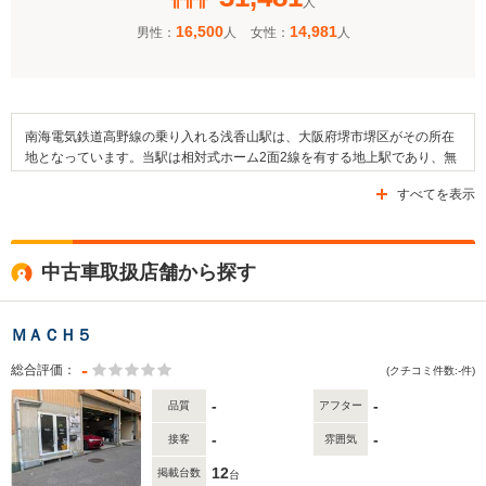
人
16,500
14,981
男性：
人
女性：
人
南海電気鉄道高野線の乗り入れる浅香山駅は、大阪府堺市堺区がその所在
地となっています。当駅は相対式ホーム2面2線を有する地上駅であり、無
人駅のひとつです。高野線においては、当駅は我孫子前駅および堺東駅と
すべてを表示
隣接しています。近隣には第二商業高等学校や浅香山病院看護専門学校、
堺市立浅香山小学校といった教育施設や、医療施設である浅香山病院があ
ります。そのほか、萬福寺や本願寺堺別院といった寺院が存在していま
す。駅の周辺は市街地が形成されており、府道30号線や府道187号線とい
中古車取扱店舗から探す
った道路が整備されているほか、大和川が北を流れています。
ＭＡＣＨ５
-
総合評価：
(クチコミ件数:-件)
-
-
品質
アフター
-
-
接客
雰囲気
12
掲載台数
台