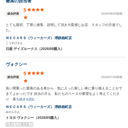
最高の担当者
5
総合評価
2026/08/05投稿
とても親切、丁寧に接客、説明して頂き大変感じお店、スタッフの方達でし
た。
ＷＥＣＡＲＳ（ウィーカーズ） 堺鉄砲町店
こうすけさん
日産 デイズルークス（2026/08購入）
ヴォクシー
5
総合評価
2026/07/08投稿
長い間乗った愛着のある車から 気に入った新しい車に乗り換えることがで
きてよかったです 担当の方も 私たちのペースや要望をよく考えてくださ
り 落ち
続きを読む
ＷＥＣＡＲＳ（ウィーカーズ） 堺鉄砲町店
みかんさん
トヨタ ヴォクシー（2026/05購入）
お店からの返信あり