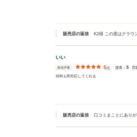
販売店の返信
いい
5
5
接客：
雰
総合評価
点
何時も即対応してくれる
販売店の返信