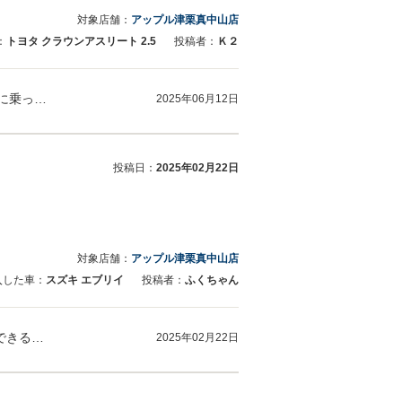
対象店舗：
アップル津栗真中山店
：
トヨタ クラウンアスリート 2.5
投稿者：
Ｋ２
K2様 この度はクラウンお買い上げありがとうございました。 このお車は近所のお客様が大切に乗っておられたものを買取させていただきました。…
2025年06月12日
投稿日：
2025年02月22日
対象店舗：
アップル津栗真中山店
入した車：
スズキ エブリイ
投稿者：
ふくちゃん
口コミまことにありがとうございます！ いつもご利用いただき感謝しております。 今後ももできる限りの応対をさせてい頂けるよう頑張ります！
2025年02月22日