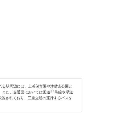
れる駅周辺には、上浜保育園や津偕楽公園と
また、交通面においては国道23号線や県道
が設置されており、三重交通の運行するバスを