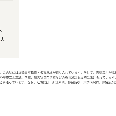
人
2
人
、この駅には近畿日本鉄道・名古屋線が乗り入れています。そして、志登茂川が流
や津市立北立誠小学校、旭美容専門学校などの教育施設も近隣に設けられています。
の周辺を通っています。なお、近隣には「新江戸橋」停留所や「大学病院前」停留所