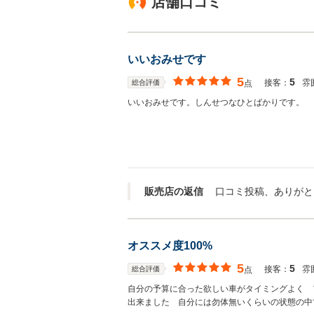
店舗口コミ
いいおみせです
5
5
接客：
雰
総合評価
点
いいおみせです。しんせつなひとばかりです。
販売店の返信
オススメ度100%
5
5
接客：
雰
総合評価
点
自分の予算に合った欲しい車がタイミングよく 
出来ました 自分には勿体無いくらいの状態の中