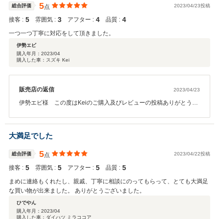
ました！m(__)m
5
総合評価
2023/04/23投稿
点
5
3
4
4
接客 :
雰囲気 :
アフター :
品質 :
一つ一つ丁寧に対応をして頂きました。
伊勢エビ
購入年月：
2023/04
購入した車：スズキ Kei
販売店の返信
2023/04/23
伊勢エビ様 この度はKeiのご購入及びレビューの投稿ありがとうご
ざいます！また高評価も頂きありがとうございます！オイル交換か
ら車検点検整備、修理やドレスアップなど、当店の自社整備工場に
て行っております！お車のメンテナンスもお任せください！これか
大満足でした
らもお付き合いよろしくお願い致します！m(__)m
5
総合評価
2023/04/22投稿
点
5
5
5
5
接客 :
雰囲気 :
アフター :
品質 :
まめに連絡もくれたし、親戚、丁寧に相談にのってもらって、とても大満足
な買い物が出来ました。 ありがとうございました。
ひでやん
購入年月：
2023/04
購入した車：ダイハツ ミラココア