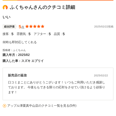
ふくちゃんさんのクチコミ詳細
いい
5
総合評価
2025/02/22投稿
点
5
5
5
5
接客 :
雰囲気 :
アフター :
品質 :
何時も即対応してくれる
投稿者：ふくちゃん
購入年月：
2025/02
購入した車：スズキ エブリイ
販売店の返信
2025/02/22
口コミまことにありがとうございます！ いつもご利用いただき感謝し
ております。 今後ももできる限りの応対をさせてい頂けるよう頑張り
ます！
アップル津栗真中山店のクチコミ一覧を見る(5件)