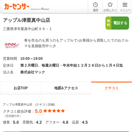
履歴
お気に入り
メニュー
アップル津栗真中山店
無
電話する
料
三重県津市栗真中山町９９－１
車を売るのも買うのもアップルで♪お客様から買取したてのおクル
マを直接販売中☆彡
営業時間
10:00～19:00
定休日
第２月曜日、毎週火曜日・年末年始１２月２８日から１月４日迄
法人名
株式会社マック
お店TOP
地図&アクセス
クチコミ
アップル津栗真中山店 (クチコミ詳細)
5.0
クチコミ総合評価：
（投稿数5件）
5.0
4.2
4.8
4.5
接客 :
雰囲気 :
アフター :
品質 :