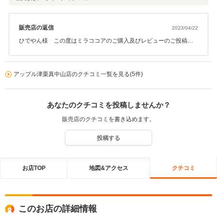
販売店の返信
2023/04/22
ひでやん様 この度はミラココアのご購入及びレビューのご投稿あ
りがとうございます！また高評価頂き感謝いたします！お車も気に
入って頂き嬉しいです！見た目も可愛らしく運転もしやすいとても
良いお車かと思います！長く大切にお乗り頂ければ嬉しいです！自
アップル津栗真中山店のクチコミ一覧を見る(5件)
社整備工場もありますので、メンテナンスもお任せください！これ
からもお付き合いよろしくお願い致します！m(__)m
あなたのクチコミを投稿しませんか？
販売店のクチコミを書き込めます。
投稿する
お店TOP
地図&アクセス
クチコミ
このお店の詳細情報