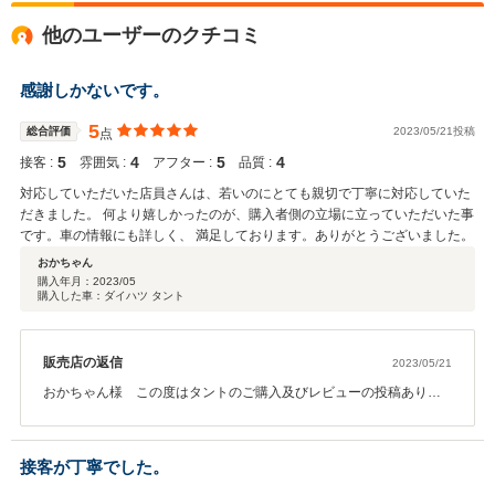
他のユーザーのクチコミ
感謝しかないです。
5
総合評価
2023/05/21投稿
点
5
4
5
4
接客 :
雰囲気 :
アフター :
品質 :
対応していただいた店員さんは、若いのにとても親切で丁寧に対応していた
だきました。 何より嬉しかったのが、購入者側の立場に立っていただいた事
です。車の情報にも詳しく、 満足しております。ありがとうございました。
おかちゃん
購入年月：
2023/05
購入した車：ダイハツ タント
販売店の返信
2023/05/21
おかちゃん様 この度はタントのご購入及びレビューの投稿ありが
とうございます！また高評価頂き感謝いたします！ これからも親切
丁寧な対応を心がけて参りますので、また機会がありましたらぜひ
当店をよろしくお願い致します！ 自社整備工場もございますので、
接客が丁寧でした。
お車のメンテナンスもお任せください！ この度はありがとうござい