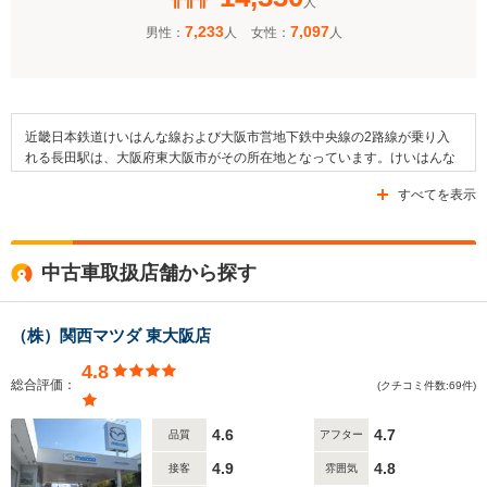
人
7,233
7,097
男性：
人
女性：
人
近畿日本鉄道けいはんな線および大阪市営地下鉄中央線の2路線が乗り入
れる長田駅は、大阪府東大阪市がその所在地となっています。けいはんな
線および中央線ともに、高井田駅および荒本駅と隣接しています。近隣エ
すべてを表示
リアの主要道路として挙げられるのは国道308号線や府道2号線などです。
近隣は市街地となっており、駅周辺の公園としては長田北公園や長田中公
園、長田東公園などが挙げられます。また、西願寺や長田神社といった寺
社も駅周辺に存在しているほか、東大阪市立藤戸小学校が付近にありま
中古車取扱店舗から探す
す。さらには、医療施設である、ながはら病院なども周辺に存在していま
す。
（株）関西マツダ 東大阪店
4.8
総合評価：
(クチコミ件数:69件)
4.6
4.7
品質
アフター
4.9
4.8
接客
雰囲気