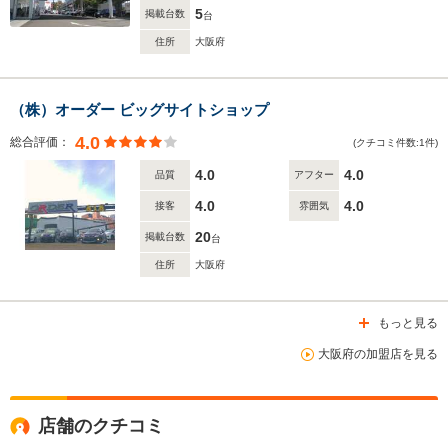
5
掲載台数
台
住所
大阪府
（株）オーダー ビッグサイトショップ
4.0
総合評価：
(クチコミ件数:1件)
4.0
4.0
品質
アフター
4.0
4.0
接客
雰囲気
20
掲載台数
台
住所
大阪府
もっと見る
大阪府の加盟店を見る
店舗のクチコミ