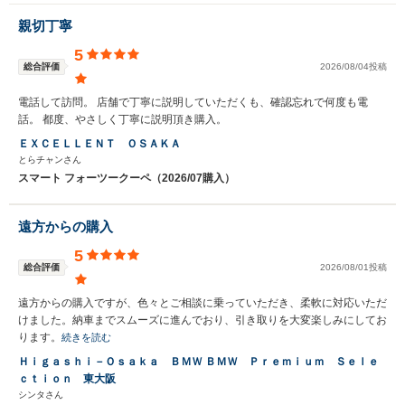
親切丁寧
5
総合評価
2026/08/04投稿
電話して訪問。 店舗で丁寧に説明していただくも、確認忘れで何度も電
話。 都度、やさしく丁寧に説明頂き購入。
ＥＸＣＥＬＬＥＮＴ ＯＳＡＫＡ
とらチャンさん
スマート フォーツークーペ（2026/07購入）
遠方からの購入
5
総合評価
2026/08/01投稿
遠方からの購入ですが、色々とご相談に乗っていただき、柔軟に対応いただ
けました。納車までスムーズに進んでおり、引き取りを大変楽しみにしてお
ります。
続きを読む
Ｈｉｇａｓｈｉ－Ｏｓａｋａ ＢＭＷ ＢＭＷ Ｐｒｅｍｉｕｍ Ｓｅｌｅ
ｃｔｉｏｎ 東大阪
シンタさん