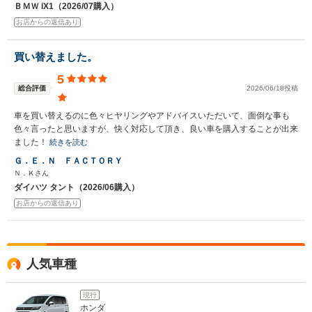
ＢＭＷ iX1（2026/07購入）
お店からの返信あり
買い替えました。
5
総合評価
2026/06/18投稿
車を買い替えるのに色々ヒヤリングやアドバイスいただいて、面倒な事も
色々言ったと思いますが、快く対応して頂き、良い車を購入することが出来
ました！
続きを読む
Ｇ．Ｅ．Ｎ ＦＡＣＴＯＲＹ
Ｎ．Ｋさん
ダイハツ タント（2026/06購入）
お店からの返信あり
人気車種
現行
ホンダ