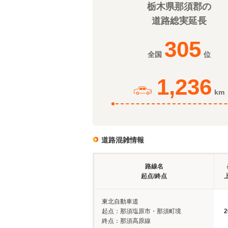
栃木県那須郡の
道路総実延長
305
全国
位
1,236
km
道路混雑情報
路線名
起点/終点
東北自動車道
起点：那須塩原市・那須町境
2
終点：那須高原線