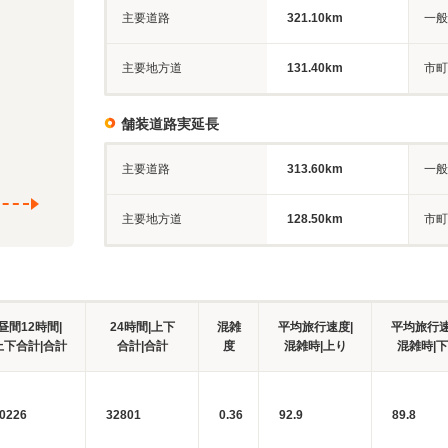
主要道路
321.10km
一般
主要地方道
131.40km
市町
舗装道路実延長
主要道路
313.60km
一般
主要地方道
128.50km
市町
昼間12時間|
24時間|上下
混雑
平均旅行速度|
平均旅行速
上下合計|合計
合計|合計
度
混雑時|上り
混雑時|
0226
32801
0.36
92.9
89.8