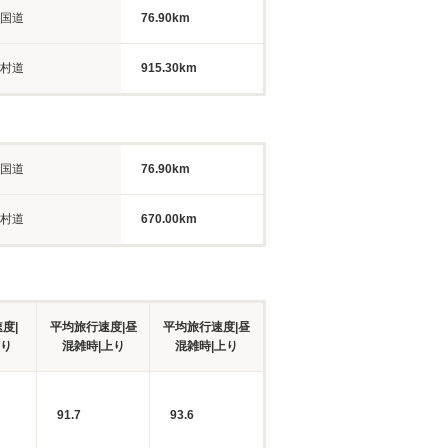
国道
76.90km
村道
915.30km
国道
76.90km
村道
670.00km
度|
平均旅行速度|昼
平均旅行速度|昼
下り
混雑時|上り
混雑時|上り
91.7
93.6