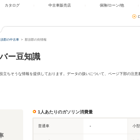
カタログ
中古車販売店
保険/ローン/他
那須郡の中古車
那須郡の街情報
バー豆知識
役立ちそうな情報を提供しております。データの扱いについて、ページ下部の注意
1人あたりのガソリン消費量
普通車
-
小型
率