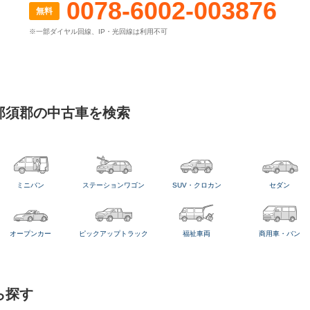
0078-6002-003876
無料
※一部ダイヤル回線、IP・光回線は利用不可
那須郡の中古車を検索
ミニバン
ステーションワゴン
SUV・クロカン
セダン
オープンカー
ピックアップトラック
福祉車両
商用車・バン
ら探す