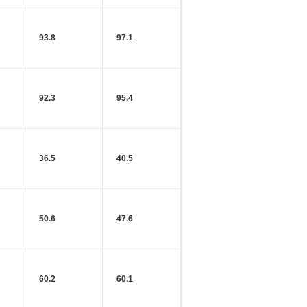
93.8
97.1
92.3
95.4
36.5
40.5
50.6
47.6
60.2
60.1