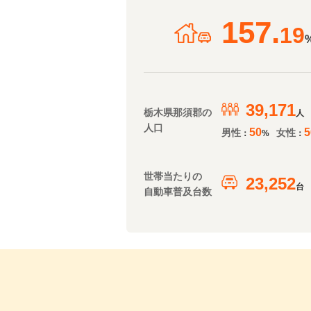
157.
19
39,171
栃木県那須郡の
人
人口
50
5
男性
女性
：
%
：
世帯当たりの
23,252
台
自動車普及台数