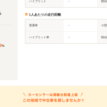
ハイブリット
-
軽自
%
1人あたりの走行距離
普通車
-
小型
ハイブリット車
-
軽自
0
%