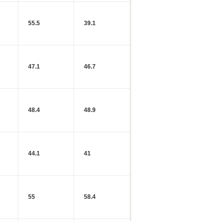
55.5
39.1
47.1
46.7
48.4
48.9
44.1
41
55
58.4