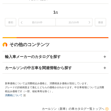
1
/1
最初
前の20件
次の20件
最後
その他のコンテンツ
輸入車メーカーのカタログを探す
カールソンの中古車を関連情報から探す
新車価格については消費税込み価格と、消費税抜き価格が混在しています。
グレードの詳細画面まで進むとどちらの価格かがわかります。中古車相場については消費
税込み価格です（一部、福祉車両を除く）。
消費税について
カールソン（新車）の車カタログ一覧トップへ