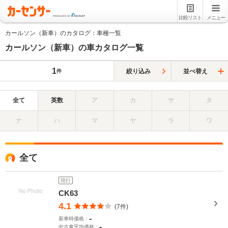
比較リスト
メニュー
カールソン（新車）のカタログ：車種一覧
カールソン（新車）の車カタログ一覧
1
絞り込み
並べ替え
件
全て
英数
ア
カ
サ
タ
ナ
ハ
マ
ヤ
ラ
ワ
全て
現行
CK63
4.1
(7件)
-
新車時価格：
-
中古車平均価格：