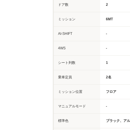
ドア数
2
ミッション
6MT
AI-SHIFT
-
4WS
-
シート列数
1
乗車定員
2名
ミッション位置
フロア
マニュアルモード
-
標準色
ブラック、ア