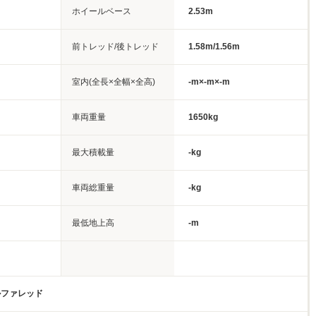
ホイールベース
2.53m
前トレッド/後トレッド
1.58m/1.56m
室内(全長×全幅×全高)
-m×-m×-m
車両重量
1650kg
最大積載量
-kg
車両総重量
-kg
最低地上高
-m
ルファレッド