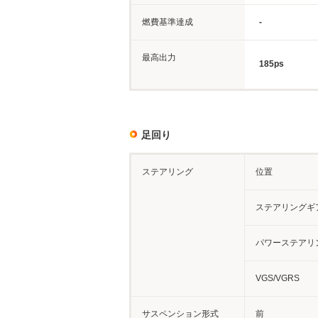
燃費基準達成
-
最高出力
185ps
足回り
ステアリング
位置
ステアリングギ
パワーステアリ
VGS/VGRS
サスペンション形式
前