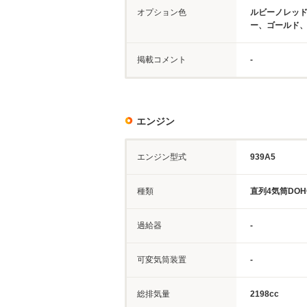
オプション色
ルビーノレッ
ー、ゴールド
掲載コメント
-
エンジン
エンジン型式
939A5
種類
直列4気筒DOH
過給器
-
可変気筒装置
-
総排気量
2198cc