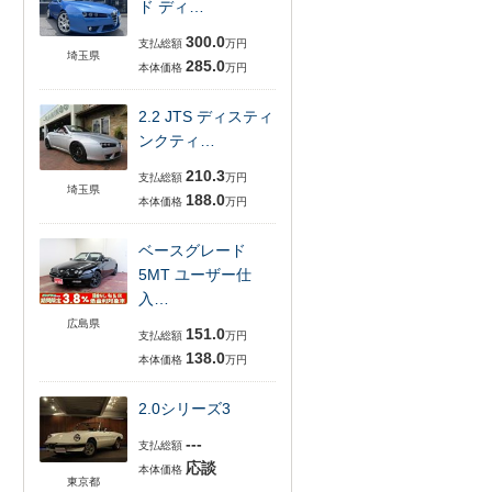
ド ディ…
300.0
支払総額
万円
埼玉県
285.0
本体価格
万円
2.2 JTS ディスティ
ンクティ…
210.3
支払総額
万円
埼玉県
188.0
本体価格
万円
ベースグレード
5MT ユーザー仕
入…
広島県
151.0
支払総額
万円
138.0
本体価格
万円
2.0シリーズ3
---
支払総額
応談
本体価格
東京都