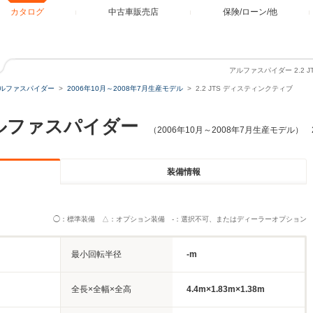
カタログ
中古車販売店
保険/ローン/他
アルファスパイダー 2.2
ルファスパイダー
2006年10月～2008年7月生産モデル
2.2 JTS ディスティンクティブ
ルファスパイダー
（2006年10月～2008年7月生産モデル） 
装備情報
◯：標準装備 △：オプション装備 -：選択不可、またはディーラーオプション
最小回転半径
-m
全長×全幅×全高
4.4m×1.83m×1.38m