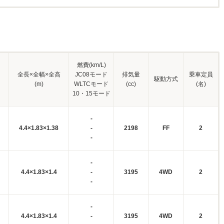
燃費(km/L)
全長×全幅×全高
JC08モード
排気量
乗車定員
駆動方式
(m)
WLTCモード
(cc)
(名)
10・15モード
-
4.4×1.83×1.38
-
2198
FF
2
-
-
4.4×1.83×1.4
-
3195
4WD
2
-
-
4.4×1.83×1.4
-
3195
4WD
2