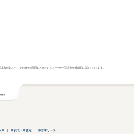
基本情報など、その他の項目についてもメーカー発表時の情報に基いています。
入車
車買取・車査定
中古車リース