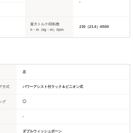
-
最大トルク/回転数
230（23.4）/4500
n・m（kg・m）/rpm
左
ア方式
パワーアシスト付ラック＆ピニオン式
ング
◯
-
ダブルウィッシュボーン