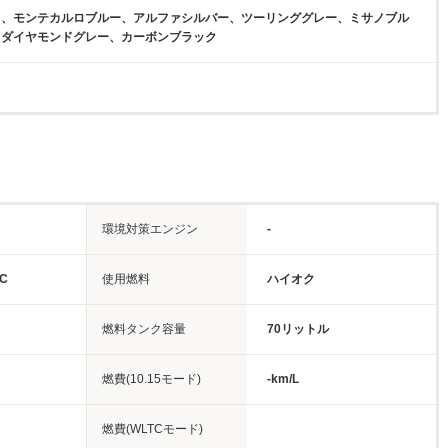
ド、モンテカルロブルー、アルファシルバー、ツーリンググレー、ミサノブル
、ダイヤモンドグレー、カーボンブラック
環境対策エンジン
-
C
使用燃料
ハイオク
燃料タンク容量
70リットル
燃費(10.15モード)
-km/L
燃費(WLTCモード)