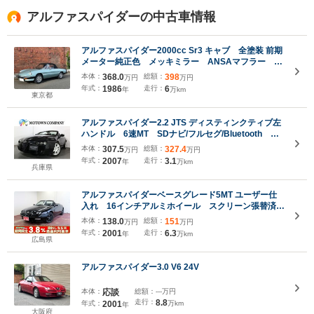
アルファスパイダーの中古車情報
アルファスパイダー2000cc Sr3 キャブ 全塗装 前期
メーター純正色 メッキミラー ANSAマフラー 幌
新品タイヤ新品 YOKOHAMA GT Classic
本体：
368.0
総額：
398
万円
万円
年式：
1986
走行：
6
年
万km
東京都
アルファスパイダー2.2 JTS ディスティンクティブ左
ハンドル 6速MT SDナビ/フルセグ/Bluetooth レ
ザーシート/パワーシート/シートヒーター クルーズ
本体：
307.5
総額：
327.4
万円
万円
コントロール リアコーナーセンサー 電動オープ
年式：
2007
走行：
3.1
年
万km
ン/オートエアコン/18インチAW
兵庫県
アルファスパイダーベースグレード5MT ユーザー仕
入れ 16インチアルミホイール スクリーン張替済
み 幌破れ無し
本体：
138.0
総額：
151
万円
万円
年式：
2001
走行：
6.3
年
万km
広島県
アルファスパイダー3.0 V6 24V
本体：
応談
総額：
---万円
走行：
8.8
年式：
2001
万km
年
大阪府