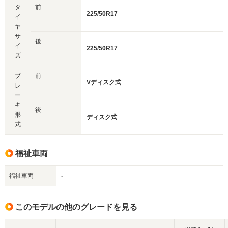
タ
前
225/50R17
イ
ヤ
サ
後
イ
225/50R17
ズ
ブ
前
Vディスク式
レ
ー
キ
後
形
ディスク式
式
福祉車両
福祉車両
-
このモデルの他のグレードを見る