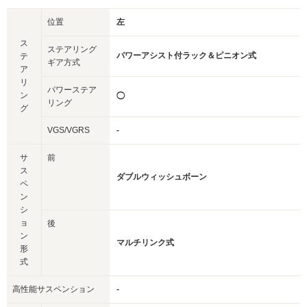
位置
左
ス
ステアリング
パワーアシスト付ラック＆ピニオン式
テ
ギア方式
ア
リ
パワーステア
ン
◯
リング
グ
VGS/VGRS
-
サ
前
ス
ダブルウィッシュボーン
ペ
ン
シ
ョ
後
ン
マルチリンク式
形
式
高性能サスペンション
-