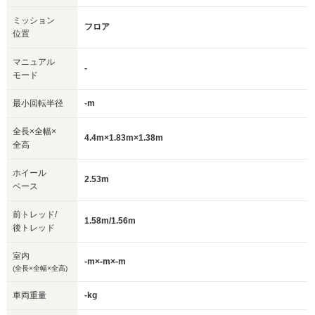
ミッション
フロア
位置
マニュアル
-
モード
最小回転半径
-m
全長×全幅×
4.4m×1.83m×1.38m
全高
ホイール
2.53m
ベース
前トレッド/
1.58m/1.56m
後トレッド
室内
-m×-m×-m
(全長×全幅×全高)
車両重量
-kg