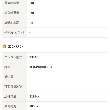
最大積載量
-kg
車両総重量
-kg
最低地上高
-m
掲載用コメント
-
エンジン
エンジン型式
939A5
種類
直列4気筒DOHC
過給器
-
可変気筒装置
-
総排気量
2198cc
最高出力
185ps