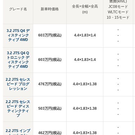
燃費(km/L)
全長×全幅×全高
JC08モード
グレード名
新車時価格
(m)
WLTCモード
10・15モード
-
3.2 JTS Q4 デ
ィスティンク
603万円(税込)
4.4×1.83×1.4
-
ティブ 4WD
-
3.2 JTS Q4 Q
-
トロニック デ
603万円(税込)
4.4×1.83×1.4
-
ィスティンク
-
ティブ 4WD
-
2.2 JTS セレス
ピード プログ
476万円(税込)
4.4×1.83×1.38
-
レッション
-
2.2 JTS セレス
-
ピード ディス
503万円(税込)
4.4×1.83×1.38
-
ティンクティ
-
ブ
-
2.2 JTS インプ
462万円(税込)
4.4×1.83×1.38
-