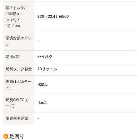
最大トルク/
回転数n・
230（23.4）/4500
m（kg・
m）/rpm
環境対策エンジ
-
ン
使用燃料
ハイオク
燃料タンク容量
70リットル
燃費(10.15モー
-km/L
ド)
燃費(WLTCモ
-km/L
ード)
燃費基準達成
-
足回り