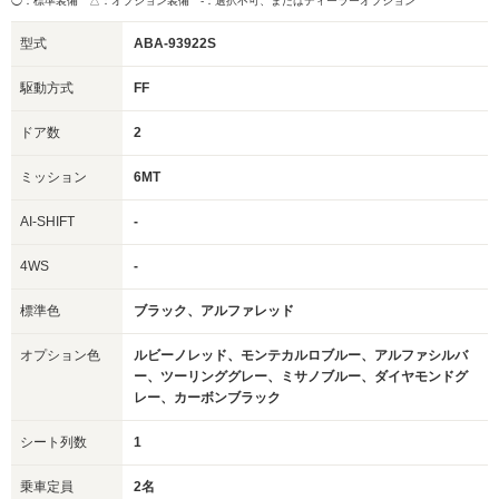
◯：標準装備 △：オプション装備
-：選択不可、またはディーラーオプション
型式
ABA-93922S
駆動方式
FF
ドア数
2
ミッション
6MT
AI-SHIFT
-
4WS
-
標準色
ブラック、アルファレッド
オプション色
ルビーノレッド、モンテカルロブルー、アルファシルバ
ー、ツーリンググレー、ミサノブルー、ダイヤモンドグ
レー、カーボンブラック
シート列数
1
乗車定員
2名