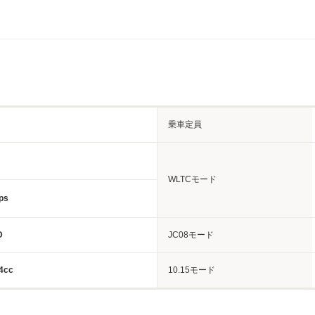
乗車定員
WLTCモード
ps
D
JC08モード
4cc
10.15モード