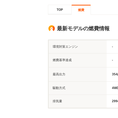
TOP
燃費
最新モデルの燃費情報
環境対策エンジン
-
燃費基準達成
-
最高出力
354
駆動方式
4W
排気量
299