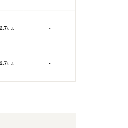
2.7
-
km/L
2.7
-
km/L