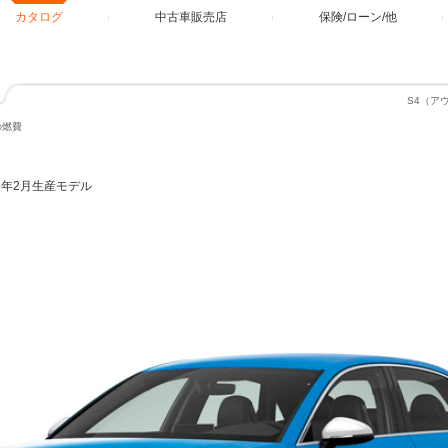
カタログ
中古車販売店
保険/ローン/他
S4（ア
の燃費
25年2月生産モデル