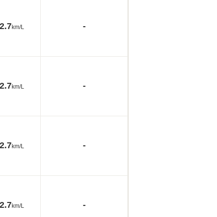
2.7
-
km/L
2.7
-
km/L
2.7
-
km/L
2.7
-
km/L