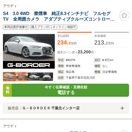
アウディ
S4 3.0 4WD 禁煙車 純正8.3インチナビ フルセグ
TV 全周囲カメラ アダプティブクルーズコントロー
ル 衝突軽減ブレーキ シートヒーター 純正18インチ
車両品質評価書付
購入プラン付
オンライン相談可
アルミホイール ヘッドライトウォッシャー ハーフレ
ザーシート
支払総額
本体価格
234.
213.
9
2
万円
万円
23,200
通常ローン
月々
円
年式
2017
年
走行
6.5
万km
車検
車検整備無
修復
なし
保証
保証無
整備
法定整備無
住所
千葉県千葉市花見川区
今すぐ在庫確認・見積依頼
無
電話する
料
販売店：
Ｇ－ＢＯＲＤＥＲ 千葉北インター店
アウディ