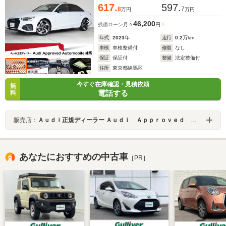
617.
597.
8
7
万円
万円
46,200
残価ローン
月々
円
年式
2023
年
走行
0.2
万km
車検
車検整備付
修復
なし
保証
保証付
整備
法定整備付
住所
東京都練馬区
今すぐ在庫確認・見積依頼
無
電話する
料
販売店：
Ａｕｄｉ正規ディーラー Ａｕｄｉ Ａｐｐｒｏｖｅｄ Ａｕｔｏｍｏｂｉｌｅ練馬
あなたにおすすめの中古車
［PR］