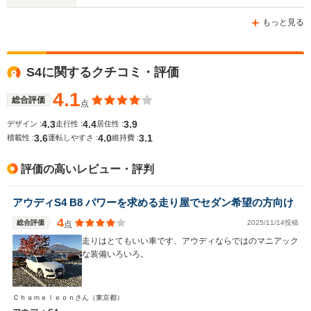
ホイールベース
ホイールベース
ホイー
-m
-m
もっと見る
13.4km/L
11.6～12.2km/L
10.6～11.
└市街地:10.2～
└市街地:8.2～
└市街地:7
S4に関するクチコミ・評価
10.4km/L
8.7km/L
7.5km/L
WLTCモード
└郊外:13.5～
└郊外:12.0～
└郊外:10.
燃費
4.1
13.9km/L
12.2km/L
11.3km/L
総合評価
点
└高速道路:15.0～
└高速道路:13.8～
└高速道路:
4.3
4.4
3.9
デザイン :
走行性 :
居住性 :
15.1km/L
14.8km/L
13.7km/L
3.6
4.0
3.1
積載性 :
運転しやすさ :
維持費 :
排気量
2994cc
1984cc
2994cc
評価の高いレビュー・評判
駆動方式
4WD
4WD
4WD
アウディS4 B8 パワーを求める走り屋でセダン希望の方向け
4
総合評価
2025/11/14投稿
点
走りはとてもいい車です、アウディならではのマニアック
な装備いろいろ。
Ｃｈａｍｅｌｅｏｎさん
（東京都）