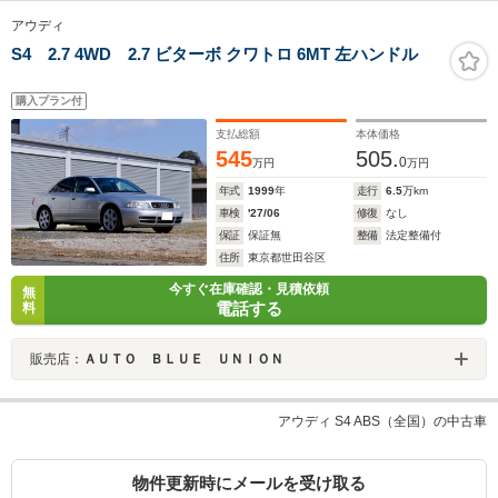
アウディ
S4 2.7 4WD 2.7 ビターボ クワトロ 6MT 左ハンドル
購入プラン付
支払総額
本体価格
545
505.
0
万円
万円
年式
1999
年
走行
6.5
万km
車検
'27/06
修復
なし
保証
保証無
整備
法定整備付
住所
東京都世田谷区
今すぐ在庫確認・見積依頼
無
電話する
料
販売店：
ＡＵＴＯ ＢＬＵＥ ＵＮＩＯＮ
アウディ S4 ABS（全国）の中古車
物件更新時にメールを受け取る