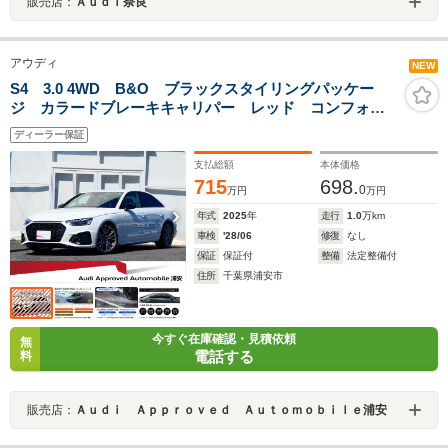
販売店：
Ａｕｄｉ奈良
アウディ
NEW
S4 3.0 4WD B&O ブラックスタイリングパッケー
ジ カラードブレーキキャリパー レッド コンフォー
トパッケージ ファインナッパレザー プライバシーガ
ディーラー保証
ラス TVチューナー
支払総額
本体価格
715
698.
0
万円
万円
年式
2025
年
走行
1.0
万km
車検
'28/06
修復
なし
保証
保証付
整備
法定整備付
住所
千葉県浦安市
今すぐ在庫確認・見積依頼
無
電話する
料
販売店：
Ａｕｄｉ Ａｐｐｒｏｖｅｄ Ａｕｔｏｍｏｂｉｌｅ浦安