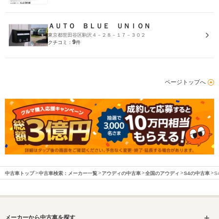
ＡＵＴＯ ＢＬＵＥ ＵＮＩＯＮ
東京都世田谷区駒沢４－２８－１７－３０２
9
クチコミ：
件
ページトップへ
中古車トップ
中古車検索：メーカー一覧
アウディの中古車
全国のアウディ
S4の中古車
S
メーカーから中古車を探す