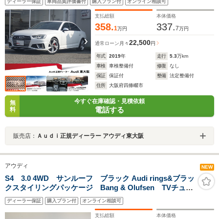
ディーラー保証
車両品質評価書付
購入プラン付
オンライン相談可
ルチカラーアンビエントライト/認定中古車
支払総額
本体価格
358.
337.
1
7
万円
万円
22,500
通常ローン
月々
円
年式
2019
年
走行
5.3
万km
車検
車検整備付
修復
なし
保証
保証付
整備
法定整備付
住所
大阪府四條畷市
今すぐ在庫確認・見積依頼
無
電話する
料
販売店：
Ａｕｄｉ正規ディーラー アウディ東大阪
アウディ
NEW
S4 3.0 4WD サンルーフ ブラック Audi rings&ブラッ
クスタイリングパッケージ Bang & Olufsen TVチュー
ナー プライバシーガラス ファインナッパレザー サ
ディーラー保証
購入プラン付
オンライン相談可
ラウンドビューカメラ認定中古車
支払総額
本体価格