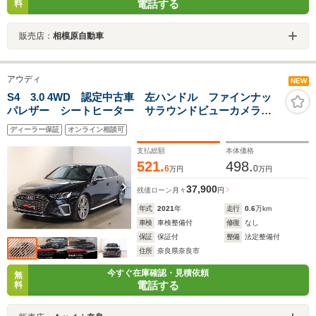
電話する
料
販売店：
相模原自動車
アウディ
NEW
S4 3.0 4WD 認定中古車 左ハンドル ファインナッ
パレザー シートヒーター サラウンドビューカメラ
マトリクスLEDヘッドライト ダイナミックステアリン
ディーラー保証
オンライン相談可
グ プライバシーガラス
支払総額
本体価格
521.
498.
6
0
万円
万円
37,900
残価ローン
月々
円
年式
2021
年
走行
0.6
万km
車検
車検整備付
修復
なし
保証
保証付
整備
法定整備付
住所
奈良県奈良市
今すぐ在庫確認・見積依頼
無
電話する
料