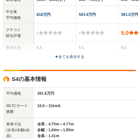
中古車
816万円
503.4万円
361.5万円
平均価格
クチコミ
-
-
5.0
総合評価
乗車定員
5人
5人
5人
▼
全てを表示する
ドア数
5ドア
4ドア
5ドア
全高
全高
全
S4の基本情報
1.44m
1.42m
1.
平均価格
381.6万円
全幅
全幅
全
WLTCモード
10.6～11km/L
サイズ
1.86m
1.82m
1.
燃費
全長
全長
(全長x全幅x全高)
4.84m
4.51m
4.
車体寸法
全長：4.75m～4.77m
(全長x全幅x全
全幅：1.84m～1.85m
高)
全高：1.41m