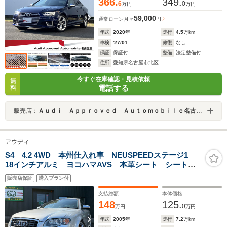
366.
349.
6
0
万円
万円
59,000
通常ローン
月々
円
年式
2020
年
走行
4.5
万km
車検
'27/01
修復
なし
保証
保証付
整備
法定整備付
住所
愛知県名古屋市北区
今すぐ在庫確認・見積依頼
無
電話する
料
販売店：
Ａｕｄｉ Ａｐｐｒｏｖｅｄ Ａｕｔｏｍｏｂｉｌｅ名古屋北
アウディ
S4 4.2 4WD 本州仕入れ車 NEUSPEEDステージ1
18インチアルミ ヨコハマAVS 本革シート シートヒ
ーター BOSEサウンド 純正ナビ
販売店保証
購入プラン付
支払総額
本体価格
148
125.
0
万円
万円
年式
2005
年
走行
7.2
万km