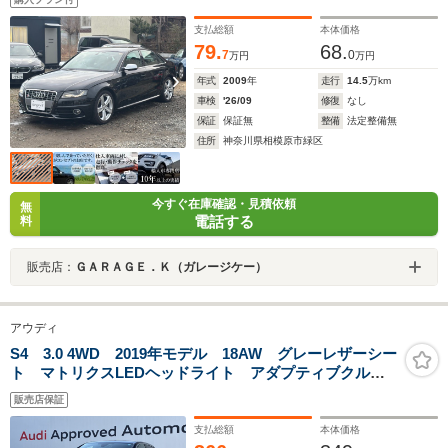
支払総額
本体価格
79.
68.
7
0
万円
万円
年式
2009
年
走行
14.5
万km
車検
'26/09
修復
なし
保証
保証無
整備
法定整備無
住所
神奈川県相模原市緑区
今すぐ在庫確認・見積依頼
無
電話する
料
販売店：
ＧＡＲＡＧＥ．Ｋ（ガレージケー）
アウディ
S4 3.0 4WD 2019年モデル 18AW グレーレザーシー
ト マトリクスLEDヘッドライト アダプティブクルコ
ン サイド&レーンアシスト シートヒーター 電動シー
販売店保証
ト サラウンドビューカメラ バーチャルコックピット
支払総額
本体価格