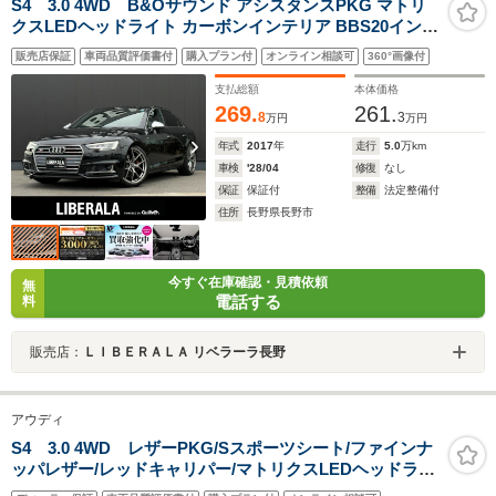
S4 3.0 4WD B&Oサウンド アシスタンスPKG マトリ
クスLEDヘッドライト カーボンインテリア BBS20インチ
AW ACC サイドアシスト LKA MMIナビ バックカメラ
販売店保証
車両品質評価書付
購入プラン付
オンライン相談可
360°画像付
DTV パークエイド バーチャルCP ハーフレザー PWシー
ト シートヒーター
支払総額
本体価格
269.
261.
8
3
万円
万円
年式
2017
年
走行
5.0
万km
車検
'28/04
修復
なし
保証
保証付
整備
法定整備付
住所
長野県長野市
今すぐ在庫確認・見積依頼
無
電話する
料
販売店：
ＬＩＢＥＲＡＬＡ リベラーラ長野
アウディ
S4 3.0 4WD レザーPKG/Sスポーツシート/ファインナ
ッパレザー/レッドキャリパー/マトリクスLEDヘッドライ
ト/アシスタンスPKG/360度カメラ/全席シートヒーター/マ