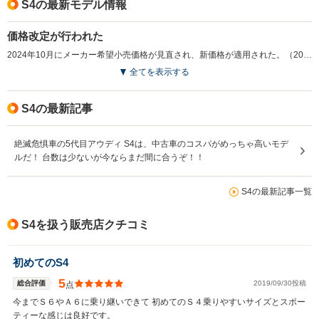
S4の最新モデル情報
価格改定が行われた
2024年10月にメーカー希望小売価格が見直され、新価格が適用された。（2024.10）
全てを表示する
S4の最新記事
絶滅危惧車の5代目アウディ S4は、中古車のコスパがめっちゃ高いモデ
ルだ！ 台数は少ないが今ならまだ間に合うぞ！！
S4の最新記事一覧
S4を扱う販売店クチコミ
初めてのS4
5
総合評価
2019/09/30投稿
点
今までＳ６やＡ６に乗り継いできて 初めてのＳ４乗りやすいサイズとスポー
ティーな感じは良好です。