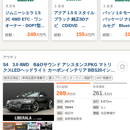
スズキ
トヨタ
トヨタ
ジムニーシエラ 1.5
アクア 1.5 S スタイル
パッソ 1.0 モ
JC 4WD ETC・ワン
ブラック 純正SDナ
パッケージ ナ
オーナー・DOP7型メ
ビ CD/DVD
ルセグ Blue
モリーナビゲーショ
Bluetooth接続 フル
バックカメラ
249
155
1
総額：
.9
万円
総額：
.8
万円
総額：
ン・バックカメラ・純
セグTV バックカメ
レザーシート
正エンジンスタータ
ラ ETC 前後ドライ
ブレコーダー
ー・ナビ連動ドライブ
ブレコーダー TVキ
インETC 前
アウディ
レコーダー・衝突被害
ャンセラー ステアリ
ーセンサー 
軽減ブレーキ・ダウン
ングスイッチ サイド
グセンサー L
S4 3.0 4WD B&Oサウンド アシスタンスPKG マトリ
クスLEDヘッドライト カーボンインテリア BBS20インチ
ヒルアシストコントロ
バイザー オートライ
ドライト オ
AW ACC サイドアシスト LKA MMIナビ バックカメラ
ール・ヘッドランプウ
ト スマートキー
ト プッシュ
販売店保証
車両品質評価書付
購入プラン付
オンライン相談可
360°画像付
DTV パークエイド バーチャルCP ハーフレザー PWシー
ォッシャー
ト スマート
ト シートヒーター
支払総額
本体価格
269.
261.
8
3
万円
万円
年式
2017
年
走行
5.0
万km
車検
'28/04
修復
なし
保証
保証付
整備
法定整備付
住所
長野県長野市