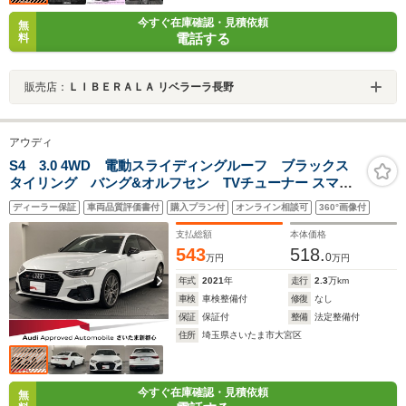
今すぐ在庫確認・見積依頼
無
電話する
料
販売店：
ＬＩＢＥＲＡＬＡ リベラーラ長野
アウディ
S4 3.0 4WD 電動スライディングルーフ ブラックス
タイリング バング&オルフセン TVチューナー スマホ
ワイヤレスチャージ ファインナッパレザー プライバシ
ディーラー保証
車両品質評価書付
購入プラン付
オンライン相談可
360°画像付
ーガラス
支払総額
本体価格
543
518.
0
万円
万円
年式
2021
年
走行
2.3
万km
車検
車検整備付
修復
なし
保証
保証付
整備
法定整備付
住所
埼玉県さいたま市大宮区
今すぐ在庫確認・見積依頼
無