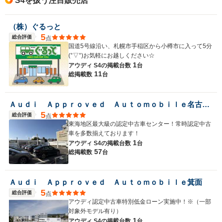
S4を扱う注目販売店
（株）ぐるっと
5
総合評価
点
国道5号線沿い、札幌市手稲区から小樽市に入って5分
(°▽°)お気軽にお越しください☆
1
アウディ S4の
掲載台数
台
11
総掲載数
台
Ａｕｄｉ Ａｐｐｒｏｖｅｄ Ａｕｔｏｍｏｂｉｌｅ名古屋北
5
総合評価
点
東海地区最大級の認定中古車センター！常時認定中古
車を多数揃えております！
1
アウディ S4の
掲載台数
台
57
総掲載数
台
Ａｕｄｉ Ａｐｐｒｏｖｅｄ Ａｕｔｏｍｏｂｉｌｅ箕面
5
総合評価
点
アウディ認定中古車特別低金ローン実施中！※（一部
対象外モデル有り）
1
アウディ S4の
掲載台数
台