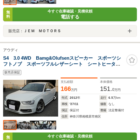
今すぐ在庫確認・見積依頼
無
電話する
料
販売店：
ＪＥＭ ＭＯＴＯＲＳ
アウディ
S4 3.0 4WD Bamg&Olufsenスピーカー スポーツシ
フトノブ スポーツフルレザーシート シートヒータ
ー クルーズコントロール パワーシート パドルシフ
販売店保証
ト Bluetooth ETC Bカメラ スマートキー
支払総額
本体価格
166
151.
0
万円
万円
年式
2012
年
走行
6.5
万km
車検
'27/11
修復
なし
保証
保証付
整備
法定整備付
住所
神奈川県相模原市南区
今すぐ在庫確認・見積依頼
無