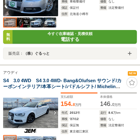
車検
車検整備付
修復
なし
保証
保証付
整備
法定整備付
住所
北海道小樽市
今すぐ在庫確認・見積依頼
無
電話する
料
販売店：
（株）ぐるっと
アウディ
NEW
S4 3.0 4WD S4 3.0 4WD- Bang&Olufsen サウンド/カ
ーボンインテリア/本革シート/パドルシフト/ Michelin
PS4S/ドラレコ/保証書/記録簿付
支払総額
本体価格
154.
146.
8
0
万円
万円
年式
2012
年
走行
8.6
万km
車検
'27/12
修復
なし
保証
保証無
整備
法定整備付
住所
東京都江東区