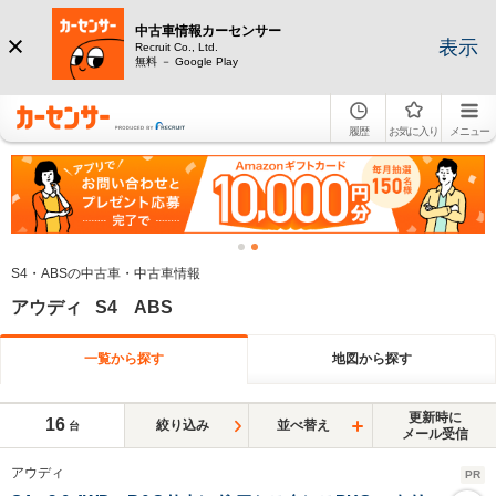
中古車情報カーセンサー
表示
Recruit Co., Ltd.
無料 － Google Play
履歴
お気に入り
メニュー
S4・ABSの中古車・中古車情報
アウディ S4 ABS
一覧から探す
地図から探す
更新時に
16
絞り込み
並べ替え
台
メール受信
アウディ
PR