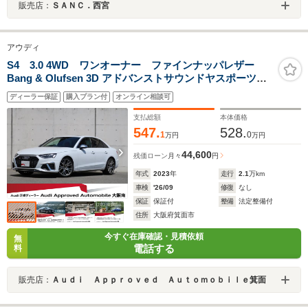
販売店：
ＳＡＮＣ．西宮
アウディ
S4 3.0 4WD ワンオーナー ファインナッパレザー
Bang & Olufsen 3D アドバンストサウンドヤスポーツデ
ィファレンシャル サンルーフ TVチューナー ダイナミ
ディーラー保証
購入プラン付
オンライン相談可
ックステアリング コンフォートパッケージ
支払総額
本体価格
547.
528.
1
0
万円
万円
44,600
残価ローン
月々
円
年式
2023
年
走行
2.1
万km
車検
'26/09
修復
なし
保証
保証付
整備
法定整備付
住所
大阪府箕面市
今すぐ在庫確認・見積依頼
無
電話する
料
販売店：
Ａｕｄｉ Ａｐｐｒｏｖｅｄ Ａｕｔｏｍｏｂｉｌｅ箕面