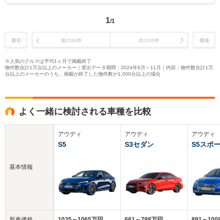
1
/1
最初
前の30件
次の30件
最後
※人気のクルマは平均1ヶ月で掲載終了
物件数合計1万台以上のメーカー｜算出データ期間：2024年9月～11月｜内容：物件数合計1万
台以上のメーカーのうち、掲載が終了した物件数が1,000台以上の場合
よく一緒に検討される車種を比較
アウディ
アウディ
アウディ
S5
S3セダン
S5スポ
基本情報
新車価格
1035～1065万円
661～798万円
891～10