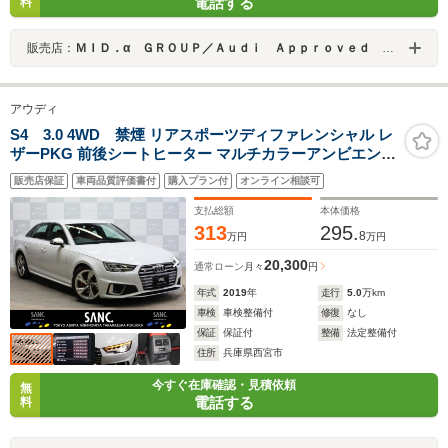
電話する
料
販売店：
ＭＩＤ．α ＧＲＯＵＰ／Ａｕｄｉ Ａｐｐｒｏｖｅｄ Ａｕｔｏｍｏｂｉｌｅ さいたま新都心／株式会社ＭＩＤ
アウディ
S4 3.0 4WD 禁煙 リアスポーツディファレンシャル レ
ザーPKG 前後シートヒーター マルチカラーアンビエント
ライト バーチャルCP アシスタンスPKG 360度カメラ マ
販売店保証
車両品質評価書付
購入プラン付
オンライン相談可
トリクスLEDヘッドライト レッドキャリパー
支払総額
本体価格
313
295.
8
万円
万円
20,300
通常ローン
月々
円
年式
2019
年
走行
5.0
万km
車検
車検整備付
修復
なし
保証
保証付
整備
法定整備付
住所
兵庫県西宮市
今すぐ在庫確認・見積依頼
無
電話する
料