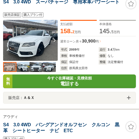
S4 3.0 4WD スーパチャージ 専用本革パワーシート
販売店保証
購入プラン付
支払総額
本体価格
158.
145.
2
5
万円
万円
30,900
通常ローン
月々
円
年式
2009
年
走行
3.4
万km
車検
車検整備付
修復
なし
保証
保証付
整備
法定整備付
住所
群馬県太田市
今すぐ在庫確認・見積依頼
無
電話する
料
販売店：
Ａ＆Ｘ
アウディ
S4 3.0 4WD バングアンドオルフセン クルコン 黒
革 シートヒーター ナビ ETC
購入プラン付