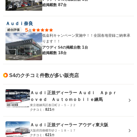
87
総掲載数
台
Ａｕｄｉ奈良
5
総合評価
点
低金利キャンペーン実施中！！全国各地登録ご納車承
ります！！
1
アウディ S4の
掲載台数
台
18
総掲載数
台
S4のクチコミ件数が多い販売店
Ａｕｄｉ正規ディーラー Ａｕｄｉ Ａｐｐｒ
ｏｖｅｄ Ａｕｔｏｍｏｂｉｌｅ練馬
東京都練馬区春日町２－５－２２
821
クチコミ：
件
Ａｕｄｉ正規ディーラー アウディ東大阪
大阪府四條畷市砂２－１８－１７
621
クチコミ：
件