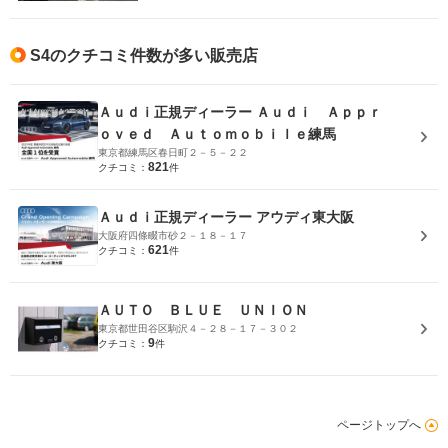
S4のクチコミ件数が多い販売店
Ａｕｄｉ正規ディーラー Ａｕｄｉ Ａｐｐｒ
ｏｖｅｄ Ａｕｔｏｍｏｂｉｌｅ練馬
東京都練馬区春日町２－５－２２
821
クチコミ：
件
Ａｕｄｉ正規ディーラー アウディ東大阪
大阪府四條畷市砂２－１８－１７
621
クチコミ：
件
ＡＵＴＯ ＢＬＵＥ ＵＮＩＯＮ
東京都世田谷区駒沢４－２８－１７－３０２
9
クチコミ：
件
ページトップへ