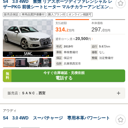
S4 3.0 4WD 禁煙 リアスポーツディファレンシャル レ
ザーPKG 前後シートヒーター マルチカラーアンビエント
ライト バーチャルCP アシスタンスPKG 360度カメラ マ
販売店保証
車両品質評価書付
購入プラン付
オンライン相談可
トリクスLEDヘッドライト レッドキャリパー
支払総額
本体価格
314.
297.
2
0
万円
万円
20,500
通常ローン
月々
円
年式
2019
年
走行
5.0
万km
車検
車検整備付
修復
なし
保証
保証付
整備
法定整備付
住所
兵庫県西宮市
今すぐ在庫確認・見積依頼
無
電話する
料
販売店：
ＳＡＮＣ．西宮
アウディ
S4 3.0 4WD スーパチャージ 専用本革パワーシート