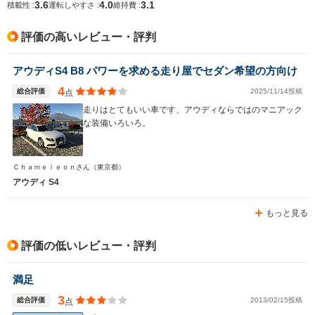
3.6
4.0
3.1
積載性 :
運転しやすさ :
維持費 :
排気量
2994cc
1984cc
2994cc
評価の高いレビュー・評判
駆動方式
4WD
4WD
4WD
アウディS4 B8 パワーを求める走り屋でセダン希望の方向け
4
総合評価
2025/11/14投稿
点
走りはとてもいい車です、アウディならではのマニアック
な装備いろいろ。
Ｃｈａｍｅｌｅｏｎさん
（東京都）
アウディ S4
もっと見る
評価の低いレビュー・評判
満足
3
総合評価
2013/02/15投稿
点