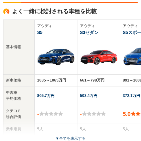
よく一緒に検討される車種を比較
アウディ
アウディ
アウディ
S5
S3セダン
S5スポ
基本情報
新車価格
1035～1065万円
661～798万円
891～10
中古車
805.7万円
503.4万円
372.1万円
平均価格
クチコミ
-
-
5.0
総合評価
乗車定員
5人
5人
5人
▼
全てを表示する