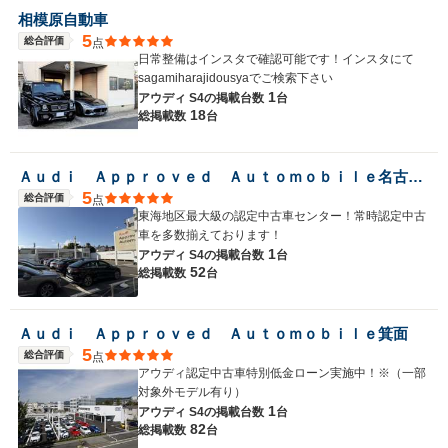
相模原自動車
5
総合評価
点
日常整備はインスタで確認可能です！インスタにて
sagamiharajidousyaでご検索下さい
1
アウディ S4の
掲載台数
台
18
総掲載数
台
Ａｕｄｉ Ａｐｐｒｏｖｅｄ Ａｕｔｏｍｏｂｉｌｅ名古屋北
5
総合評価
点
東海地区最大級の認定中古車センター！常時認定中古
車を多数揃えております！
1
アウディ S4の
掲載台数
台
52
総掲載数
台
Ａｕｄｉ Ａｐｐｒｏｖｅｄ Ａｕｔｏｍｏｂｉｌｅ箕面
5
総合評価
点
アウディ認定中古車特別低金ローン実施中！※（一部
対象外モデル有り）
1
アウディ S4の
掲載台数
台
82
総掲載数
台