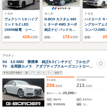
トヨタ
ホンダ
トヨタ
ヴォクシー 1.8 ハイブ
N-BOX カスタム 660
ハイエース キ
リッド S-Z LED
L ターボ 4WD ターボ
ングカーアム
1500W給電 シート
純正ナビ バックカメ
コンパス2WD
ヒーター ETC 10.5
ラ 衝突軽減 両側電動
アップルーフ
419
172
2
総額：
.4
万円
総額：
.9
万円
総額：
型ディスプレイオーデ
スライドドア
サブバッテリー
ィオ
ヒーター DC
庫 シンク 
アウディ
源 走行充電
S4 3.0 4WD 禁煙車 純正8.3インチナビ フルセグ
TV 全周囲カメラ アダプティブクルーズコントロー
ル 衝突軽減ブレーキ シートヒーター 純正18インチ
車両品質評価書付
購入プラン付
オンライン相談可
アルミホイール ヘッドライトウォッシャー ハーフレ
ザーシート
支払総額
本体価格
234.
213.
9
2
万円
万円
23,200
通常ローン
月々
円
年式
2017
年
走行
6.5
万km
車検
車検整備無
修復
なし