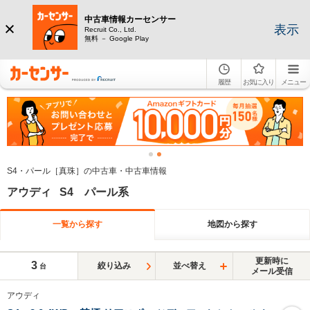
中古車情報カーセンサー
表示
Recruit Co., Ltd.
無料 － Google Play
履歴
お気に入り
メニュー
S4・パール［真珠］の中古車・中古車情報
アウディ S4 パール系
一覧から探す
地図から探す
更新時に
3
絞り込み
並べ替え
台
メール受信
アウディ