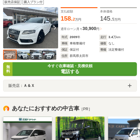
販売店保証
購入プラン付
支払総額
本体価格
158.
145.
2
5
万円
万円
30,900
通常ローン
月々
円
年式
2009
年
走行
3.4
万km
車検
車検整備付
修復
なし
保証
保証付
整備
法定整備付
住所
群馬県太田市
今すぐ在庫確認・見積依頼
無
電話する
料
販売店：
Ａ＆Ｘ
あなたにおすすめの中古車
［PR］