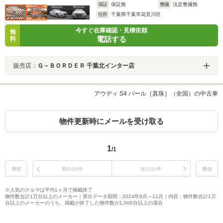
保証
保証無
整備
法定整備無
住所
千葉県千葉市花見川区
今すぐ在庫確認・見積依頼
無
電話する
料
販売店：
Ｇ－ＢＯＲＤＥＲ 千葉北インター店
アウディ S4 パール［真珠］（全国）の中古車
物件更新時にメールを受け取る
1
/1
最初
前の30件
次の30件
最後
※人気のクルマは平均1ヶ月で掲載終了
物件数合計1万台以上のメーカー｜算出データ期間：2024年9月～11月｜内容：物件数合計1万
台以上のメーカーのうち、掲載が終了した物件数が1,000台以上の場合