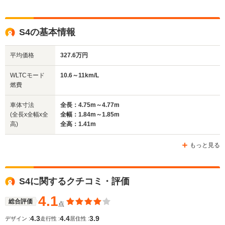
ドア数
5ドア
4ドア
5ドア
全高
全高
全
S4の基本情報
1.44m
1.42m
1.
平均価格
327.6万円
全幅
全幅
全
WLTCモード
10.6～11km/L
サイズ
1.86m
1.82m
1.
燃費
全長
全長
(全長x全幅x全高)
4.84m
4.51m
4.
車体寸法
全長：4.75m～4.77m
(全長x全幅x全
全幅：1.84m～1.85m
高)
全高：1.41m
ホイールベース
ホイールベース
ホイー
-m
-m
もっと見る
13.4km/L
11.6～12.2km/L
10.6～11.
└市街地:10.2～
└市街地:8.2～
└市街地:7
S4に関するクチコミ・評価
10.4km/L
8.7km/L
7.5km/L
WLTCモード
└郊外:13.5～
└郊外:12.0～
└郊外:10.
燃費
4.1
13.9km/L
12.2km/L
11.3km/L
総合評価
点
└高速道路:15.0～
└高速道路:13.8～
└高速道路:
4.3
4.4
3.9
デザイン :
走行性 :
居住性 :
15.1km/L
14.8km/L
13.7km/L