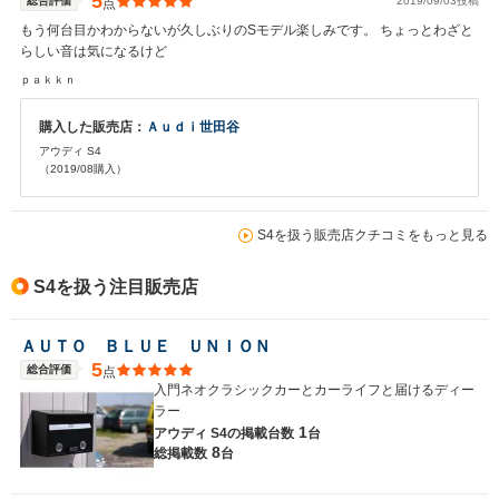
5
総合評価
2019/09/03投稿
点
もう何台目かわからないが久しぶりのSモデル楽しみです。 ちょっとわざと
らしい音は気になるけど
ｐａｋｋｎ
購入した販売店：
Ａｕｄｉ世田谷
アウディ S4
（2019/08購入）
S4を扱う販売店クチコミをもっと見る
S4を扱う注目販売店
ＡＵＴＯ ＢＬＵＥ ＵＮＩＯＮ
5
総合評価
点
入門ネオクラシックカーとカーライフと届けるディー
ラー
1
アウディ S4の
掲載台数
台
8
総掲載数
台