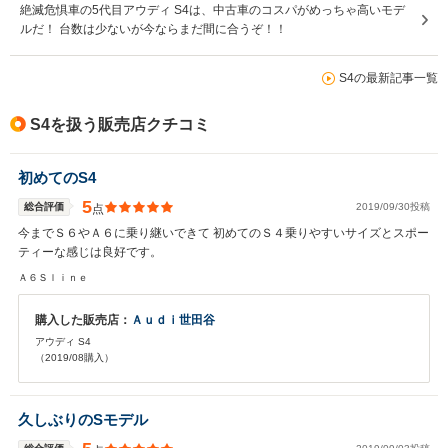
絶滅危惧車の5代目アウディ S4は、中古車のコスパがめっちゃ高いモデ
ルだ！ 台数は少ないが今ならまだ間に合うぞ！！
S4の最新記事一覧
S4を扱う販売店クチコミ
初めてのS4
5
総合評価
2019/09/30投稿
点
今までＳ６やＡ６に乗り継いできて 初めてのＳ４乗りやすいサイズとスポー
ティーな感じは良好です。
Ａ６Ｓｌｉｎｅ
購入した販売店：
Ａｕｄｉ世田谷
アウディ S4
（2019/08購入）
久しぶりのSモデル