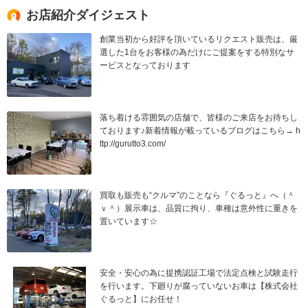
お店紹介ダイジェスト
創業当初から好評を頂いているリクエスト販売は、厳
選した1台をお客様の為だけにご提案をする特別なサ
ービスとなっております
落ち着ける雰囲気の店舗で、皆様のご来店をお待ちし
ております♪新着情報が載っているブログはこちら→ h
ttp://gurutto3.com/
買取も販売も“クルマ”のことなら『ぐるっと』へ（＾
ｖ＾）展示車は、品質に拘り、車種は意外性に重きを
置いています☆
安全・安心の為に提携認証工場で法定点検と試験走行
を行います。下廻りが腐っていないお車は【株式会社
ぐるっと】にお任せ！