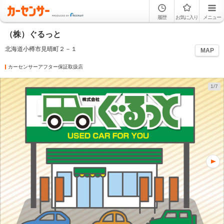
履歴
お気に入り
メニュー
（株）ぐるっと
北海道小樽市見晴町２－１
MAP
カーセンサーアフター保証取扱店
1/7