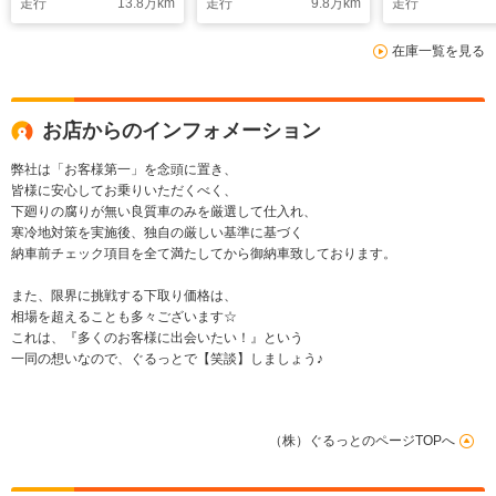
走行
13.8
万km
走行
9.8
万km
走行
正ナビ バックカメ
インチアルミ M/Tタ
ー 全方位カ
ラ ETC パドルシフ
イヤ アルパイン11
在庫一覧を見る
ト バーチャルコック
インチナビ バックカ
ピット フルセグ
メラ 前後ミラー型ド
TV Bluetooth接続
ライブレコーダー ト
ノカバー ベッドライ
お店からのインフォメーション
ナー
弊社は「お客様第一」を念頭に置き、
皆様に安心してお乗りいただくべく、
下廻りの腐りが無い良質車のみを厳選して仕入れ、
寒冷地対策を実施後、独自の厳しい基準に基づく
納車前チェック項目を全て満たしてから御納車致しております。
また、限界に挑戦する下取り価格は、
相場を超えることも多々ございます☆
これは、『多くのお客様に出会いたい！』という
一同の想いなので、ぐるっとで【笑談】しましょう♪
（株）ぐるっとのページTOPへ