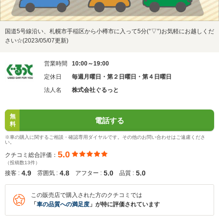
国道5号線沿い、札幌市手稲区から小樽市に入って5分(°▽°)お気軽にお越しくだ
さい☆(2023/05/07更新)
営業時間
10:00～19:00
定休日
毎週月曜日・第２日曜日・第４日曜日
法人名
株式会社ぐるっと
無
電話する
料
※車の購入に関するご相談・確認専用ダイヤルです。その他のお問い合わせはご遠慮くださ
い。
5.0
クチコミ総合評価：
（投稿数13件）
4.9
4.8
5.0
5.0
接客 :
雰囲気 :
アフター :
品質 :
この販売店で購入された方のクチコミでは
「
車の品質への満足度
」が特に評価されています