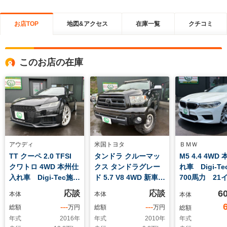
お店TOP
地図&アクセス
在庫一覧
クチコミ
このお店の在庫
アウディ
米国トヨタ
ＢＭＷ
TT クーペ 2.0 TFSI
タンドラ クルーマッ
M5 4.4 4WD
クワトロ 4WD 本州仕
クス タンドラグレー
れ車 Digi-
入れ車 Digi-Tec施
ド 5.7 V8 4WD 新車並
700馬力 21
工 274馬力 ダウン
行 TRDオフロード
造アルミホイ
6
応談
応談
本体
本体
本体
サス アライメント施
パッケージ VIPERセ
革シート シ
---
---
総額
万円
総額
万円
総額
工 Hyper forged製
キュリティ付エンジン
ター シート
年式
2016
年
年式
2010
年
年式
20インチアルミ 純
スターター TRD17
ーション ス