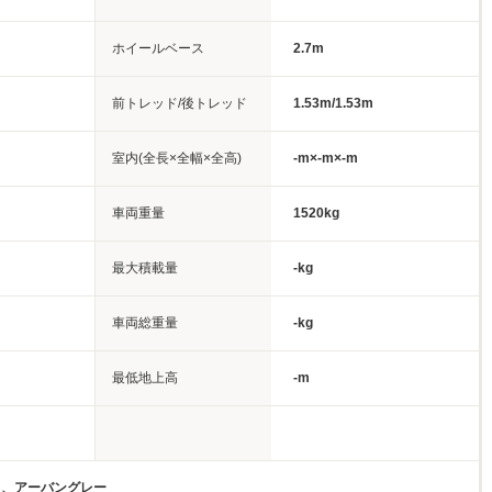
ホイールベース
2.7m
前トレッド/後トレッド
1.53m/1.53m
室内(全長×全幅×全高)
-m×-m×-m
車両重量
1520kg
最大積載量
-kg
車両総重量
-kg
最低地上高
-m
ト、アーバングレー