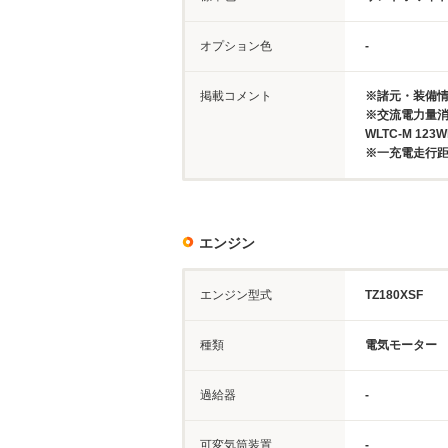
オプション色
-
掲載コメント
※諸元・装備
※交流電力量消費率
WLTC-M 123
※一充電走行距離
エンジン
エンジン型式
TZ180XSF
種類
電気モーター
過給器
-
可変気筒装置
-