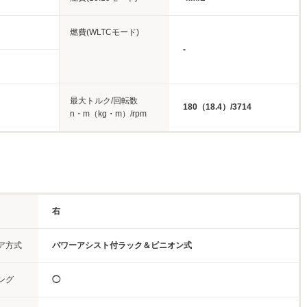
燃費(WLTCモード)
-
最大トルク/回転数
180（18.4）/3714
n・m（kg・m）/rpm
右
ア方式
パワーアシスト付ラック＆ピニオン式
ング
◯