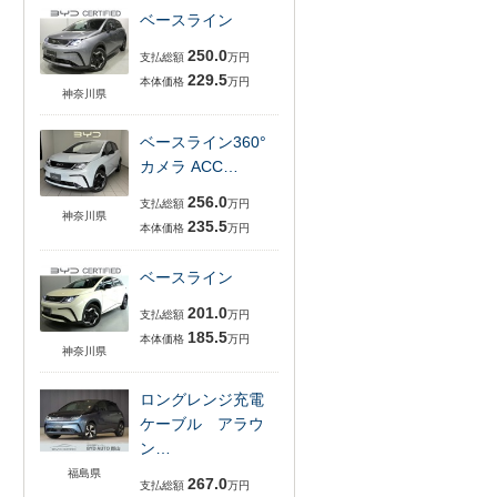
ベースライン
250.0
支払総額
万円
229.5
本体価格
万円
神奈川県
ベースライン360°
カメラ ACC…
256.0
支払総額
万円
神奈川県
235.5
本体価格
万円
ベースライン
201.0
支払総額
万円
185.5
本体価格
万円
神奈川県
ロングレンジ充電
ケーブル アラウ
ン…
福島県
267.0
支払総額
万円