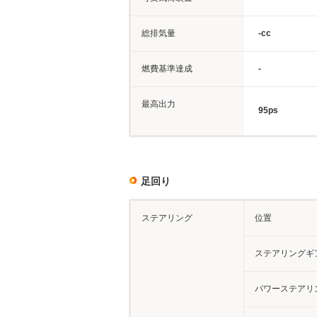
総排気量
-cc
燃費基準達成
-
最高出力
95ps
足回り
ステアリング
位置
ステアリングギ
パワーステアリ