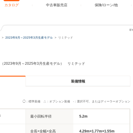
カタログ
中古車販売店
保険/ローン/他
B
2023年9月～2025年3月生産モデル
リミテッド
（2023年9月～2025年3月生産モデル） リミテッド
装備情報
◯：標準装備 △：オプション装備 -：選択不可、またはディーラーオプション
F
最小回転半径
5.2m
全長×全幅×全高
4.29m×1.77m×1.55m