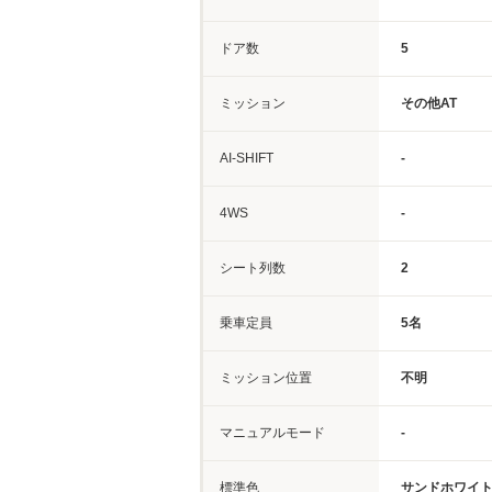
ドア数
5
ミッション
その他AT
AI-SHIFT
-
4WS
-
シート列数
2
乗車定員
5名
ミッション位置
不明
マニュアルモード
-
標準色
サンドホワイ