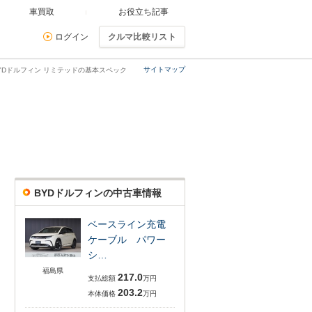
車買取
お役立ち記事
ログイン
クルマ比較リスト
サイトマップ
YDドルフィン リミテッドの基本スペック
BYDドルフィンの中古車情報
ベースライン充電
ケーブル パワー
シ…
福島県
217.0
支払総額
万円
203.2
本体価格
万円