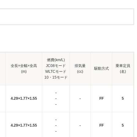
燃費(km/L)
全長×全幅×全高
JC08モード
排気量
乗車定員
駆動方式
(m)
WLTCモード
(cc)
(名)
10・15モード
-
4.29×1.77×1.55
-
-
FF
5
-
-
4.29×1.77×1.55
-
-
FF
5
-