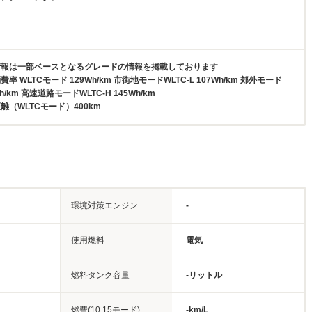
情報は一部ベースとなるグレードの情報を掲載しております
 WLTCモード 129Wh/km 市街地モードWLTC-L 107Wh/km 郊外モード
Wh/km 高速道路モードWLTC-H 145Wh/km
（WLTCモード）400km
環境対策エンジン
-
使用燃料
電気
燃料タンク容量
-リットル
燃費(10.15モード)
-km/L