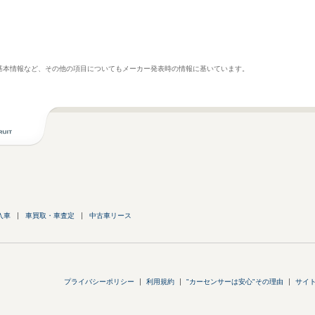
基本情報など、その他の項目についてもメーカー発表時の情報に基いています。
入車
車買取・車査定
中古車リース
プライバシーポリシー
利用規約
"カーセンサーは安心"その理由
サイ