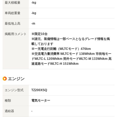
最大積載量
-kg
車両総重量
-kg
最低地上高
-m
掲載用コメント
※限定10台
※諸元、装備情報は一部ベースとなるグレード情報を掲
載しております
※一充電走行距離（WLTCモード）476km
※交流電力量消費率 WLTCモード 138Wh/km 市街地モー
ドWLTC-L 120Wh/km 郊外モードWLTC-M 133Wh/km 高
速道路モードWLTC-H 151Wh/km
エンジン
エンジン型式
TZ200XSQ
種類
電気モーター
過給器
-