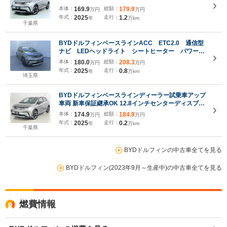
本体：
169.9
総額：
179.9
万円
万円
年式：
2025
走行：
1.2
年
万km
千葉県
BYDドルフィンベースラインACC ETC2.0 通信型
ナビ LEDヘッドライト シートヒーター パワーシ
ート 充電ケーブル
本体：
180.0
総額：
208.3
万円
万円
年式：
2025
走行：
0.8
年
万km
埼玉県
BYDドルフィンベースラインディーラー試乗車アップ
車両 新車保証継承OK 12.8インチセンターディスプレ
イ 360°バックカメラ ビーガンレザーシート アダプテ
本体：
174.9
総額：
184.9
万円
万円
ィブクルーズコントロール シートヒーター&ステアリ
年式：
2025
走行：
0.2
年
万km
ングヒーター
千葉県
BYDドルフィンの中古車全てを見る
BYDドルフィン(2023年9月～生産中)の中古車全てを見る
燃費情報