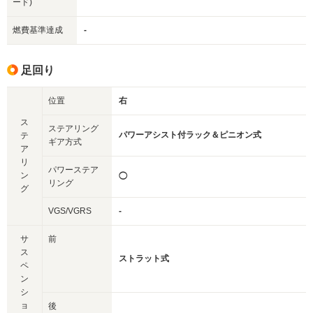
ード)
燃費基準達成
-
足回り
位置
右
ス
ステアリング
パワーアシスト付ラック＆ピニオン式
テ
ギア方式
ア
リ
パワーステア
ン
◯
リング
グ
VGS/VGRS
-
サ
前
ス
ストラット式
ペ
ン
シ
ョ
後