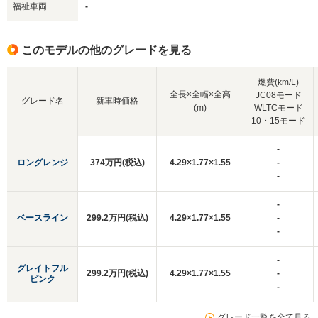
福祉車両
-
このモデルの他のグレードを見る
燃費(km/L)
全長×全幅×全高
JC08モード
グレード名
新車時価格
(m)
WLTCモード
10・15モード
-
ロングレンジ
374万円(税込)
4.29×1.77×1.55
-
-
-
ベースライン
299.2万円(税込)
4.29×1.77×1.55
-
-
-
グレイトフル
299.2万円(税込)
4.29×1.77×1.55
-
ピンク
-
グレード一覧を全て見る