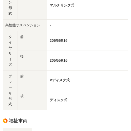
ン
マルチリンク式
形
式
高性能サスペンション
-
タ
前
205/55R16
イ
ヤ
サ
後
イ
205/55R16
ズ
ブ
前
Vディスク式
レ
ー
キ
後
形
ディスク式
式
福祉車両