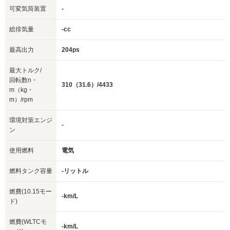
可変気筒装置
-
総排気量
-cc
最高出力
204ps
最大トルク/
回転数n・
310（31.6）/4433
m（kg・
m）/rpm
環境対策エンジ
-
ン
使用燃料
電気
燃料タンク容量
-リットル
燃費(10.15モー
-km/L
ド)
燃費(WLTCモ
-km/L