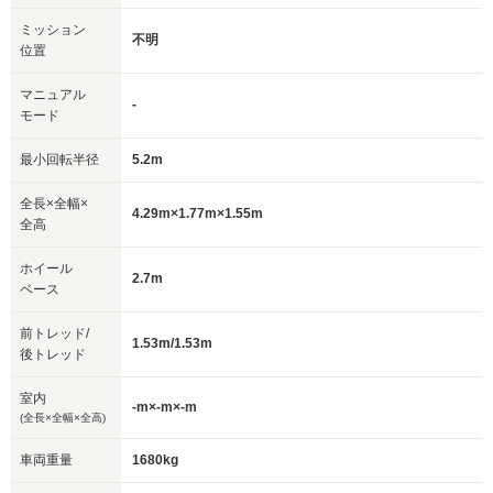
ミッション
不明
位置
マニュアル
-
モード
最小回転半径
5.2m
全長×全幅×
4.29m×1.77m×1.55m
全高
ホイール
2.7m
ベース
前トレッド/
1.53m/1.53m
後トレッド
室内
-m×-m×-m
(全長×全幅×全高)
車両重量
1680kg