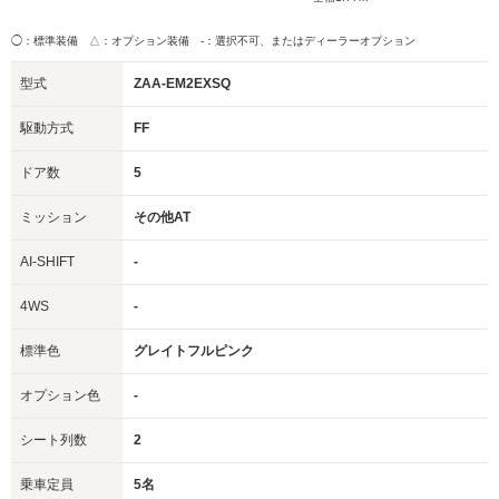
◯：標準装備 △：オプション装備
-：選択不可、またはディーラーオプション
型式
ZAA-EM2EXSQ
駆動方式
FF
ドア数
5
ミッション
その他AT
AI-SHIFT
-
4WS
-
標準色
グレイトフルピンク
オプション色
-
シート列数
2
乗車定員
5名