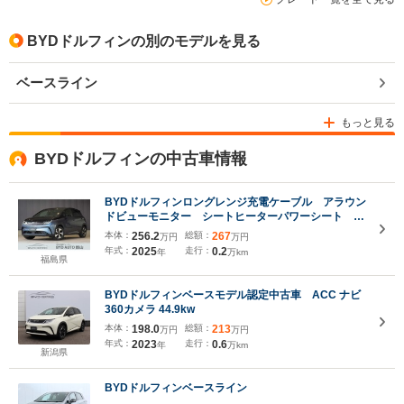
BYDドルフィンの別のモデルを見る
ベースライン
もっと見る
BYDドルフィンの中古車情報
BYDドルフィンロングレンジ充電ケーブル アラウン
ドビューモニター シートヒーターパワーシート デ
ジタルディスプレイ 純正アルミホイール
本体：
256.2
総額：
267
万円
万円
年式：
2025
走行：
0.2
年
万km
福島県
BYDドルフィンベースモデル認定中古車 ACC ナビ
360カメラ 44.9kw
本体：
198.0
総額：
213
万円
万円
年式：
2023
走行：
0.6
年
万km
新潟県
BYDドルフィンベースライン