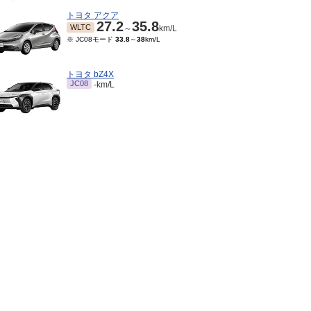
トヨタ アクア
27.2
35.8
WLTC
～
km/L
※ JC08モード
33.8
～
38
km/L
トヨタ bZ4X
JC08
-km/L