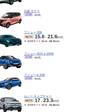
日産 サクラ
JC08
-km/L
プジョー 308
15.6
21.6
WLTC
～
km/L
※ JC08モード
11.4
～
24.3
km/L
プジョー SUV e-2008
JC08
-km/L
プジョー e-208
JC08
-km/L
ルノー キャプチャー
17
23.3
WLTC
～
km/L
※ JC08モード
17.2
～
31.6
km/L