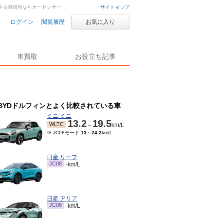
車・中古車情報ならカーセンサー
サイトマップ
ログイン
閲覧履歴
お気に入り
車買取
お役立ち記事
BYDドルフィンとよく比較されている車
ミニ ミニ
13.2
19.5
WLTC
～
km/L
※ JC08モード
13
～
24.2
km/L
日産 リーフ
JC08
-km/L
日産 アリア
JC08
-km/L