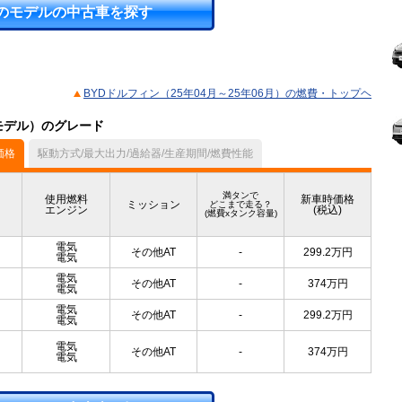
のモデルの中古車を探す
BYDドルフィン（25年04月～25年06月）の燃費・トップヘ
月モデル）のグレード
価格
駆動方式/最大出力/過給器/生産期間/燃費性能
満タンで
使用燃料
新車時価格
ミッション
どこまで走る？
エンジン
(税込)
(燃費xタンク容量)
電気
その他AT
-
299.2
万円
電気
電気
その他AT
-
374
万円
電気
電気
その他AT
-
299.2
万円
電気
電気
その他AT
-
374
万円
電気