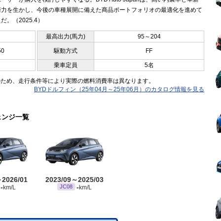
術力を生かし、今後の車種展開に備えた商品ポートフォリオの最適化を進めて
だ。（2025.4）
最高出力(馬力)
95～204
50
駆動方式
FF
乗車定員
5名
のため、走行条件等により実際の燃料消費率は異なります。
BYDドルフィン（25年04月～25年06月）のカタログ情報を見る
ェンジ一覧
～2026/01
2023/09～2025/03
-
-
JC08
km/L
km/L