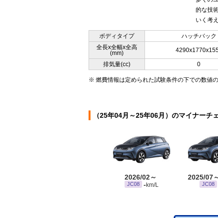
的な技
いく考え
ボディタイプ
ハッチバック
全長x全幅x全高
4290x1770x15
(mm)
排気量(cc)
0
※ 燃費情報は定められた試験条件の下での数値
（25年04月～25年06月）のマイナーチ
2026/02～
2025/07
-
JC08
JC08
km/L