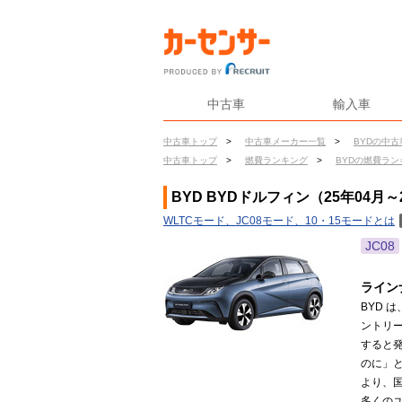
中古車
輸入車
中古車トップ
>
中古車メーカー一覧
>
BYDの中古
中古車トップ
>
燃費ランキング
>
BYDの燃費ラン
BYD BYDドルフィン（25年04月
WLTCモード、JC08モード、10・15モードとは
JC08
ライン
BYD 
ントリ
すると
のに」
より、
多くのユ