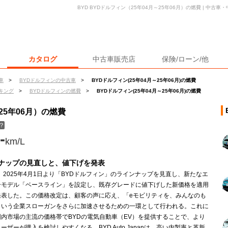
BYD BYDドルフィン（25年04月～25年06月）の燃費 | 中古
カタログ
中古車販売店
保険/ローン/他
車
>
BYDドルフィンの中古車
>
BYDドルフィン(25年04月～25年06月)の燃費
キング
>
BYDドルフィンの燃費
>
BYDドルフィン(25年04月～25年06月)の燃費
～25年06月）の燃費
？
-
km/L
ナップの見直しと、値下げを発表
は、2025年4月1日より「BYDドルフィン」のラインナップを見直し、新たなエ
ーモデル「ベースライン」を設定し、既存グレードに値下げした新価格を適用
発表した。この価格改定は、顧客の声に応え、「eモビリティを、みんなのも
という企業スローガンをさらに加速させるための一環として行われる。これに
国内市場の主流の価格帯でBYDの電気自動車（EV）を提供することで、より
ーザーが購入を検討しやすくなる。BYD Auto Japanは、高い内製率と革新