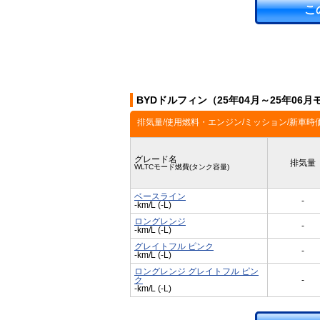
こ
BYDドルフィン（25年04月～25年06
排気量/使用燃料・エンジン/ミッション/新車時
グレード名
排気量
WLTCモード燃費(タンク容量)
ベースライン
-
-km/L (-L)
ロングレンジ
-
-km/L (-L)
グレイトフル ピンク
-
-km/L (-L)
ロングレンジ グレイトフル ピン
ク
-
-km/L (-L)