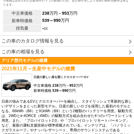
※燃費は定められた試験条件の下での数値のため、走行条件等により実際の燃料消費率は異な
ります。
中古車価格
238
万円～
953
万円
539～990
万円
新車時価格
排気量
-
cc
この車のカタログ情報を見る
この車の相場を見る
アリア歴代モデルの燃費
2021年11月～生産中モデルの燃費
日産の新しい扉を開くクロスオーバーEV
中古車価格
238
万円～
953
万円
新車時価格
539～990
万円
日産の強みであるEVとクロスオーバーを融合し、スタイリッシュで革新的な新し
いデザインをまとった新型モデル。日産の新しいロゴを採用した最初のモデルと
なる。66kWh（B6）と91kWh（B9）という2種類のバッテリーを用意。駆動方式
は、2WDとe-4ORCE（4WD）の駆動方式を組み合わせた4つのパワートレインを
用意。また、「プロパイロット2.0」や「プロパイロット リモートパーキング」
など、最新の運転支援技術が標準搭載されている。インテリアは、「パノラミッ
クガラスルーフ」やナッパレザーシート、専用のサウンドシステムである