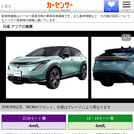
戻る
お気に入り
メニュー
新車時価格はメーカー発表当時の車両本体価格です。また基本情報など、その他の項目について
もメーカー発表時の情報に基いています。
日産 アリアの燃費
1/3
26年(R8)2月、MC時のフロント。仕様はグレードにより異なります
JC08モード
10・15モード
-km/L
-km/L