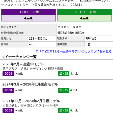
「BOSEプレミアムサウンドシステム＆10スピーカー」、枯山水をモチーフとし
たフロアマットなど、上質な装備が与えられる。（2022.1）
JC08モード
10・15モード
-km/L
-km/L
クロカン・ＳＵＶ
ボディタイプ
4595x1850x1650/他
全長x全幅x全高(mm)
218～435馬力
FF/4WD
最高出力
駆動方式
-cc
5名
排気量
乗車定員
アリア (21年11月～生産中モデル)のカタログ情報を見る
マイナーチェンジ一覧
2026年2月～生産中モデル
新型アリア、進化したデザインと機能を搭載
JC08
-km/L
10・15
-km/L
2024年3月～2026年1月生産モデル
JC08
-km/L
10・15
-km/L
2021年11月～2024年2月生産モデル
日産の新しい扉を開くクロスオーバーEV
JC08
-km/L
10・15
-km/L