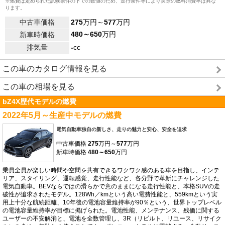
※燃費は定められた試験条件の下での数値のため、走行条件等により実際の燃料消費率は異な
ります。
中古車価格
275
万円～
577
万円
480～650
万円
新車時価格
排気量
-
cc
この車のカタログ情報を見る
この車の相場を見る
bZ4X歴代モデルの燃費
2022年5月～生産中モデルの燃費
電気自動車独自の新しさ、走りの魅力と安心、安全を追求
中古車価格
275
万円～
577
万円
新車時価格
480～650
万円
乗員全員が楽しい時間や空間を共有できるワクワク感のある車を目指し、インテ
リア、スタイリング、運転感覚、走行性能など、各分野で革新にチャレンジした
電気自動車。BEVならではの滑らかで意のままになる走行性能と、本格SUVの走
破性が追求されたモデル。128Wh／kmという高い電費性能と、559kmという実
用上十分な航続距離、10年後の電池容量維持率が90％という、世界トップレベル
の電池容量維持率が目標に掲げられた。電池性能、メンテナンス、残価に関する
ユーザーの不安解消と、電池を全数管理し、3R（リビルト、リユース、リサイク