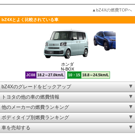
▲bZ4Xの燃費TOPへ
bZ4Xとよく比較されている車
ホンダ
N-BOX
JC08
18.2～27.0km/L
10・15
18.8～24.5km/L
bZ4Xのグレードをピックアップ
トヨタの他の車の燃費情報
他のメーカーの燃費ランキング
ボディタイプ別燃費ランキング
車を売却する