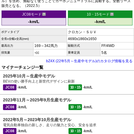
ル）を含め、無駄なく使うことでカーボンニュートラルに貢献する。全数リース
販売となる。（2022.5）
JC08モード
10・15モード
-km/L
-km/L
クロカン・ＳＵＶ
ボディタイプ
4690x1860x1650
全長x全幅x全高(mm)
169～342馬力
FF/4WD
最高出力
駆動方式
-cc
5名
排気量
乗車定員
bZ4X (22年5月～生産中モデル)のカタログ情報を見る
マイナーチェンジ一覧
2025年10月～生産中モデル
BEVの使い勝手向上と新世代デザインに刷新
JC08
-km/L
10・15
-km/L
2023年11月～2025年9月生産モデル
JC08
-km/L
10・15
-km/L
2022年5月～2023年10月生産モデル
電気自動車独自の新しさ、走りの魅力と安心、安全を追求
JC08
-km/L
10・15
-km/L