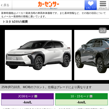
戻る
お気に入り
メニュー
新車時価格はメーカー発表当時の車両本体価格です。また基本情報など、その他の項目について
もメーカー発表時の情報に基いています。
トヨタ bZ4Xの燃費
1/3
25年(R7)10月、MC時のフロント。仕様はグレードにより異なります
JC08モード
10・15モード
-km/L
-km/L