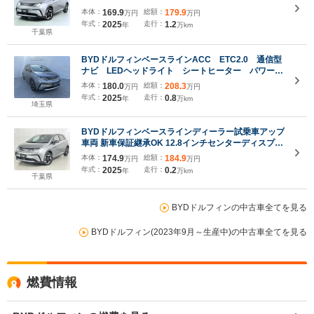
本体：
169.9
総額：
179.9
万円
万円
年式：
2025
走行：
1.2
年
万km
千葉県
BYDドルフィンベースラインACC ETC2.0 通信型
ナビ LEDヘッドライト シートヒーター パワーシ
ート 充電ケーブル
本体：
180.0
総額：
208.3
万円
万円
年式：
2025
走行：
0.8
年
万km
埼玉県
BYDドルフィンベースラインディーラー試乗車アップ
車両 新車保証継承OK 12.8インチセンターディスプレ
イ 360°バックカメラ ビーガンレザーシート アダプテ
本体：
174.9
総額：
184.9
万円
万円
ィブクルーズコントロール シートヒーター&ステアリ
年式：
2025
走行：
0.2
年
万km
ングヒーター
千葉県
BYDドルフィンの中古車全てを見る
BYDドルフィン(2023年9月～生産中)の中古車全てを見る
燃費情報