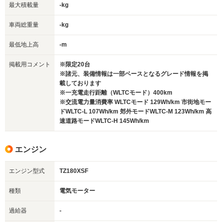
最大積載量
-kg
車両総重量
-kg
最低地上高
-m
掲載用コメント
※限定20台
※諸元、装備情報は一部ベースとなるグレード情報を掲
載しております
※一充電走行距離（WLTCモード）400km
※交流電力量消費率 WLTCモード 129Wh/km 市街地モー
ドWLTC-L 107Wh/km 郊外モードWLTC-M 123Wh/km 高
速道路モードWLTC-H 145Wh/km
エンジン
エンジン型式
TZ180XSF
種類
電気モーター
過給器
-