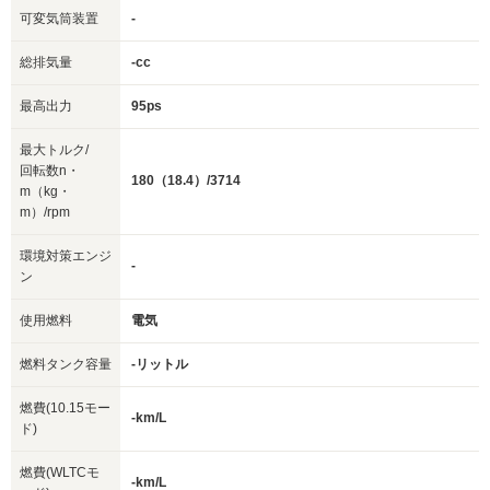
可変気筒装置
-
総排気量
-cc
最高出力
95ps
最大トルク/
回転数n・
180（18.4）/3714
m（kg・
m）/rpm
環境対策エンジ
-
ン
使用燃料
電気
燃料タンク容量
-リットル
燃費(10.15モー
-km/L
ド)
燃費(WLTCモ
-km/L