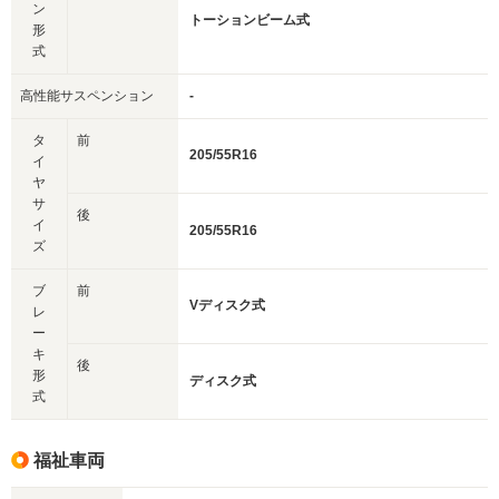
ン
トーションビーム式
形
式
高性能サスペンション
-
タ
前
205/55R16
イ
ヤ
サ
後
イ
205/55R16
ズ
ブ
前
Vディスク式
レ
ー
キ
後
形
ディスク式
式
福祉車両