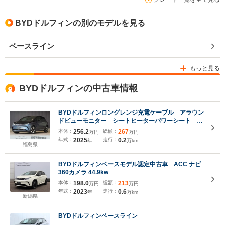
BYDドルフィンの別のモデルを見る
ベースライン
もっと見る
BYDドルフィンの中古車情報
BYDドルフィンロングレンジ充電ケーブル アラウン
ドビューモニター シートヒーターパワーシート デ
ジタルディスプレイ 純正アルミホイール
本体：
256.2
総額：
267
万円
万円
年式：
2025
走行：
0.2
年
万km
福島県
BYDドルフィンベースモデル認定中古車 ACC ナビ
360カメラ 44.9kw
本体：
198.0
総額：
213
万円
万円
年式：
2023
走行：
0.6
年
万km
新潟県
BYDドルフィンベースライン