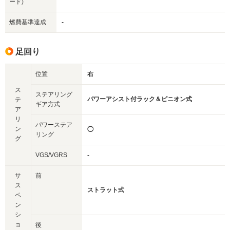
ード)
燃費基準達成
-
足回り
位置
右
ス
ステアリング
パワーアシスト付ラック＆ピニオン式
テ
ギア方式
ア
リ
パワーステア
ン
◯
リング
グ
VGS/VGRS
-
サ
前
ス
ストラット式
ペ
ン
シ
ョ
後