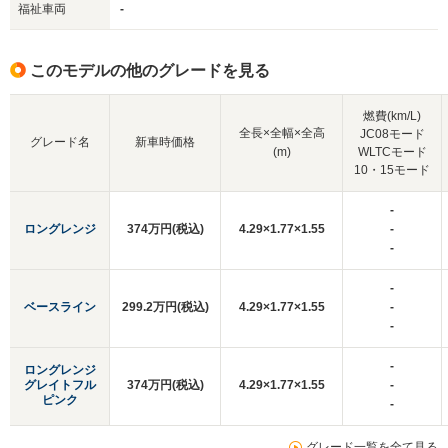
福祉車両
-
このモデルの他のグレードを見る
燃費(km/L)
全長×全幅×全高
JC08モード
グレード名
新車時価格
(m)
WLTCモード
10・15モード
-
ロングレンジ
374万円(税込)
4.29×1.77×1.55
-
-
-
ベースライン
299.2万円(税込)
4.29×1.77×1.55
-
-
-
ロングレンジ
グレイトフル
374万円(税込)
4.29×1.77×1.55
-
ピンク
-
グレード一覧を全て見る