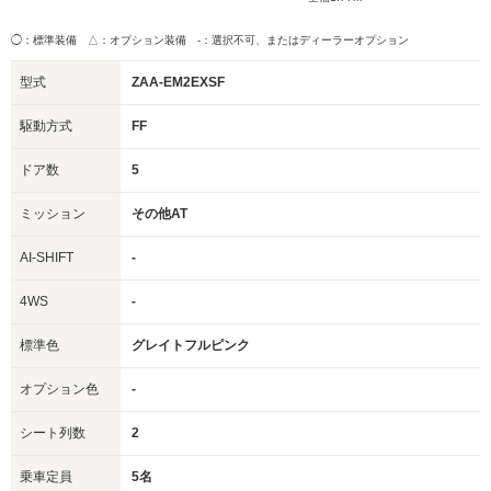
◯：標準装備 △：オプション装備
-：選択不可、またはディーラーオプション
型式
ZAA-EM2EXSF
駆動方式
FF
ドア数
5
ミッション
その他AT
AI-SHIFT
-
4WS
-
標準色
グレイトフルピンク
オプション色
-
シート列数
2
乗車定員
5名