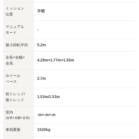
ミッション
不明
位置
マニュアル
-
モード
最小回転半径
5.2m
全長×全幅×
4.29m×1.77m×1.55m
全高
ホイール
2.7m
ベース
前トレッド/
1.53m/1.53m
後トレッド
室内
-m×-m×-m
(全長×全幅×全高)
車両重量
1520kg