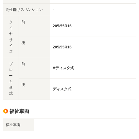
高性能サスペンション
-
タ
前
205/55R16
イ
ヤ
サ
後
イ
205/55R16
ズ
ブ
前
Vディスク式
レ
ー
キ
後
形
ディスク式
式
福祉車両
福祉車両
-