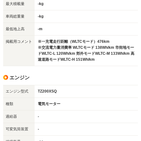
最大積載量
-kg
車両総重量
-kg
最低地上高
-m
掲載用コメント
※一充電走行距離（WLTCモード）476km
※交流電力量消費率 WLTCモード 138Wh/km 市街地モー
ドWLTC-L 120Wh/km 郊外モードWLTC-M 133Wh/km 高
速道路モードWLTC-H 151Wh/km
エンジン
エンジン型式
TZ200XSQ
種類
電気モーター
過給器
-
可変気筒装置
-