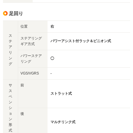
足回り
位置
右
ス
ステアリング
パワーアシスト付ラック＆ピニオン式
テ
ギア方式
ア
リ
パワーステア
ン
◯
リング
グ
VGS/VGRS
-
サ
前
ス
ストラット式
ペ
ン
シ
ョ
後
ン
マルチリンク式
形
式