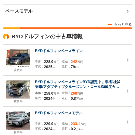
ベースモデル
もっと見る
BYDドルフィンの中古車情報
BYDドルフィンベースライン
本体：
228.0
総額：
242
万円
万円
年式：
2025
走行：
79
年
km
茨城県
BYDドルフィンベースラインBYD認定中古車/弊社試
乗車/アダプティブクルーズコントロール/360度カメ
ラ/衝突軽減ブレーキ/AppleCarPlay/AndroidAuto/シ
本体：
258.0
総額：
268
万円
万円
ートヒーター/ETC
年式：
2024
走行：
0.8
年
万km
愛媛県
BYDドルフィンベースモデル
本体：
220.0
総額：
233.1
万円
万円
年式：
2024
走行：
0.2
年
万km
岩手県