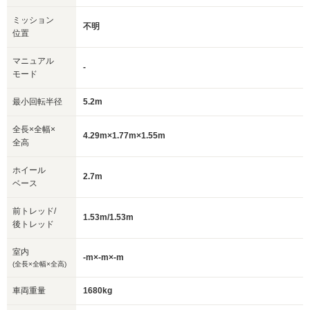
ミッション
不明
位置
マニュアル
-
モード
最小回転半径
5.2m
全長×全幅×
4.29m×1.77m×1.55m
全高
ホイール
2.7m
ベース
前トレッド/
1.53m/1.53m
後トレッド
室内
-m×-m×-m
(全長×全幅×全高)
車両重量
1680kg