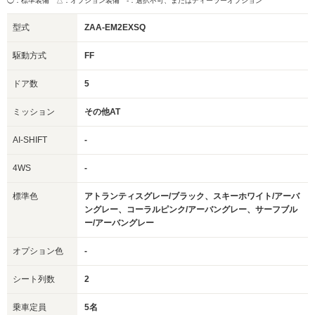
◯：標準装備 △：オプション装備
-：選択不可、またはディーラーオプション
型式
ZAA-EM2EXSQ
駆動方式
FF
ドア数
5
ミッション
その他AT
AI-SHIFT
-
4WS
-
標準色
アトランティスグレー/ブラック、スキーホワイト/アーバ
ングレー、コーラルピンク/アーバングレー、サーフブル
ー/アーバングレー
オプション色
-
シート列数
2
乗車定員
5名