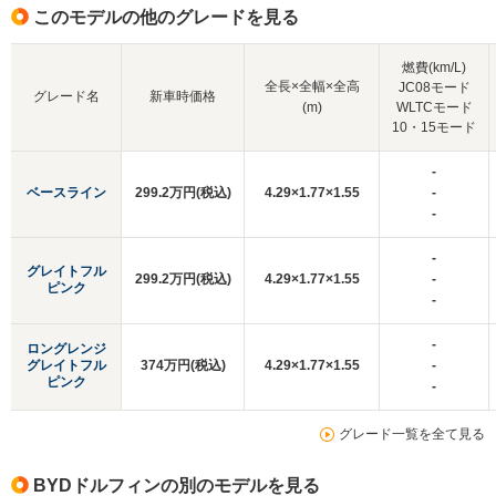
このモデルの他のグレードを見る
燃費(km/L)
全長×全幅×全高
JC08モード
グレード名
新車時価格
(m)
WLTCモード
10・15モード
-
ベースライン
299.2万円(税込)
4.29×1.77×1.55
-
-
-
グレイトフル
299.2万円(税込)
4.29×1.77×1.55
-
ピンク
-
-
ロングレンジ
グレイトフル
374万円(税込)
4.29×1.77×1.55
-
ピンク
-
グレード一覧を全て見る
BYDドルフィンの別のモデルを見る