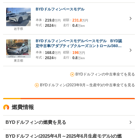
BYDドルフィンベースモデル
本体：
219.0
総額：
231.8
万円
万円
年式：
2024
走行：
0.4
年
万km
岩手県
BYDドルフィンベースモデルベースモデル BYD認
定中古車/アダプティブクルーズコントロール/360度
カメラ/衝突軽減ブレー
本体：
168.0
総額：
196
万円
万円
キ/AppleCarPlay/AndroidAuto/シートヒーター/
年式：
2024
走行：
0.8
年
万km
東京都
BYDドルフィンの中古車全てを見る
BYDドルフィン(2023年9月～生産中)の中古車全てを見る
燃費情報
BYDドルフィンの燃費を見る
BYDドルフィン(2025年4月～2025年6月生産モデル)の燃