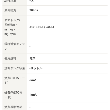
総排気量
-cc
最高出力
204ps
最大トルク/
回転数n・
310（31.6）/4433
m（kg・
m）/rpm
環境対策エンジ
-
ン
使用燃料
電気
燃料タンク容量
-リットル
燃費(10.15モー
-km/L
ド)
燃費(WLTCモ
-km/L
ード)
燃費基準達成
-