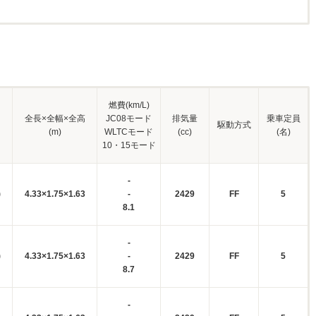
燃費(km/L)
全長×全幅×全高
JC08モード
排気量
乗車定員
駆動方式
(m)
WLTCモード
(cc)
(名)
10・15モード
-
)
4.33×1.75×1.63
-
2429
FF
5
8.1
-
)
4.33×1.75×1.63
-
2429
FF
5
8.7
-