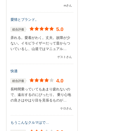
mさん
愛情とブランド。
5.0
総合評価
弄れる。愛着がわく。丈夫。故障が少
ない。イモビライザーだって昔からつ
いているし、山道ではマニュアル…
ゲストさん
快適
4.0
総合評価
長時間乗っていてもあまり疲れないの
で、遠出するのにぴったり。 乗り心地
の良さはやはり目を見張るものが…
ケロさん
もうこんなクルマはで…