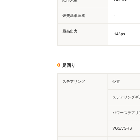
総排気量
2429cc
燃費基準達成
-
最高出力
143ps
足回り
ステアリング
位置
ステアリングギ
パワーステアリ
VGS/VGRS