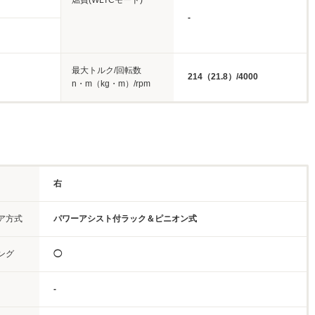
燃費(WLTCモード)
-
最大トルク/回転数
214（21.8）/4000
n・m（kg・m）/rpm
右
ア方式
パワーアシスト付ラック＆ピニオン式
ング
◯
-