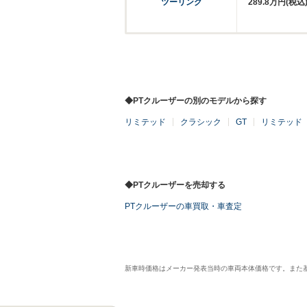
ツーリング
289.8万円(税込
◆PTクルーザーの別のモデルから探す
リミテッド
クラシック
GT
リミテッド
◆PTクルーザーを売却する
PTクルーザーの車買取・車査定
新車時価格はメーカー発表当時の車両本体価格です。また