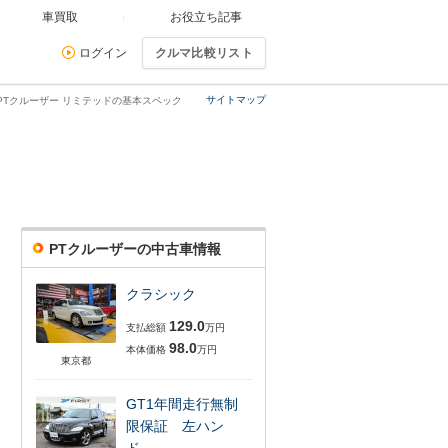
車買取
お役立ち記事
ログイン
クルマ比較リスト
サイトマップ
PTクルーザー リミテッドの基本スペック
PTクルーザーの中古車情報
クラシック
129.0
支払総額
万円
98.0
本体価格
万円
東京都
GT1年間走行無制
限保証 左ハン