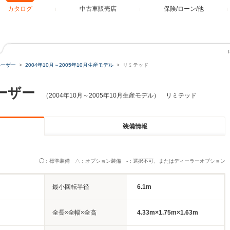
カタログ
中古車販売店
保険/ローン/他
ルーザー
2004年10月～2005年10月生産モデル
リミテッド
ーザー
（2004年10月～2005年10月生産モデル） リミテッド
装備情報
◯：標準装備 △：オプション装備 -：選択不可、またはディーラーオプション
最小回転半径
6.1m
全長×全幅×全高
4.33m×1.75m×1.63m