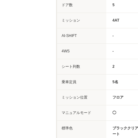
ドア数
5
ミッション
4AT
AI-SHIFT
-
4WS
-
シート列数
2
乗車定員
5名
ミッション位置
フロア
マニュアルモード
◯
標準色
ブラッククリ
ート