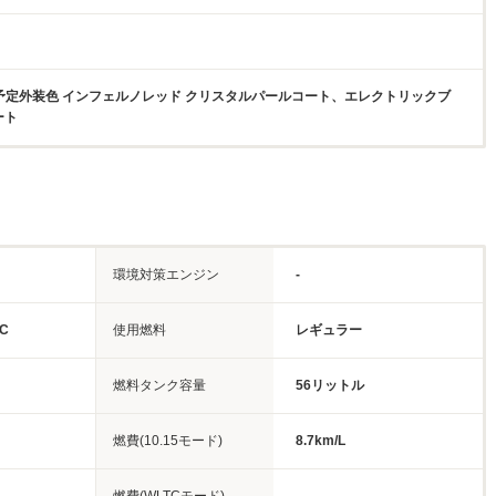
売予定外装色 インフェルノレッド クリスタルパールコート、エレクトリックブ
ート
環境対策エンジン
-
C
使用燃料
レギュラー
燃料タンク容量
56リットル
燃費(10.15モード)
8.7km/L