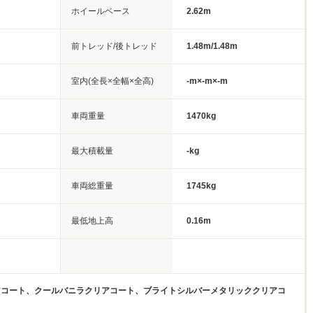
ホイールベース
2.62m
前トレッド/後トレッド
1.48m/1.48m
室内(全長×全幅×全高)
-m×-m×-m
車両重量
1470kg
最大積載量
-kg
車両総重量
1745kg
最低地上高
0.16m
アコート、クールバニラクリアコート、ブライトシルバーメタリッククリアコ