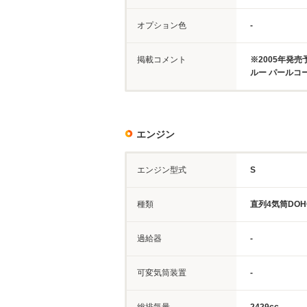
オプション色
-
掲載コメント
※2005年発
ルー パールコ
エンジン
エンジン型式
S
種類
直列4気筒DOH
過給器
-
可変気筒装置
-