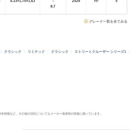
)
4.33×1.75×1.63
-
2429
FF
5
8.7
グレード一覧を全てみる
クラシック
リミテッド
クラシック
ストリートクルーザー シリーズ1
基本情報など、その他の項目についてもメーカー発表時の情報に基いています。