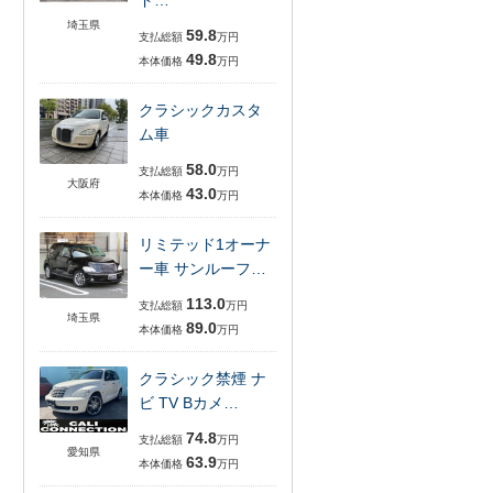
ド…
埼玉県
59.8
支払総額
万円
49.8
本体価格
万円
クラシックカスタ
ム車
58.0
支払総額
万円
大阪府
43.0
本体価格
万円
リミテッド1オーナ
ー車 サンルーフ…
113.0
支払総額
万円
埼玉県
89.0
本体価格
万円
クラシック禁煙 ナ
ビ TV Bカメ…
74.8
支払総額
万円
愛知県
63.9
本体価格
万円