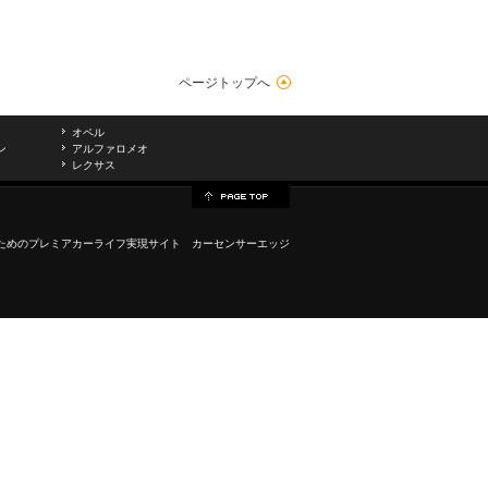
ページトップへ
オペル
ン
アルファロメオ
レクサス
ためのプレミアカーライフ実現サイト カーセンサーエッジ