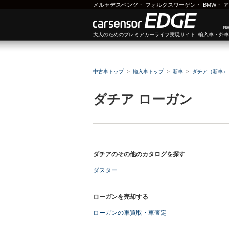
メルセデスベンツ
・
フォルクスワーゲン
・
BMW
・
ア
大人のためのプレミアカーライフ実現サイト 輸入車・外
中古車トップ
輸入車トップ
新車
ダチア（新車）
ダチア
ローガン
ダチアのその他のカタログを探す
ダスター
ローガンを売却する
ローガンの車買取・車査定