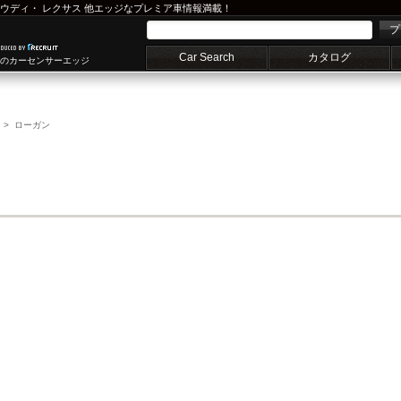
ウディ
・
レクサス
他エッジなプレミア車情報満載！
プ
Car Search
カタログ
車のカーセンサーエッジ
ローガン