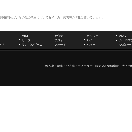
基本情報など、その他の項目についてもメーカー発表時の情報に基いています。
MINI
アウディ
ポルシェ
AMG
サーブ
プジョー
ルノー
シトロエ
ーリ
ランボルギーニ
フォード
ハマー
シボレー
輸入車
・新車・
中古車
・ディーラー・販売店の情報満載。大人の