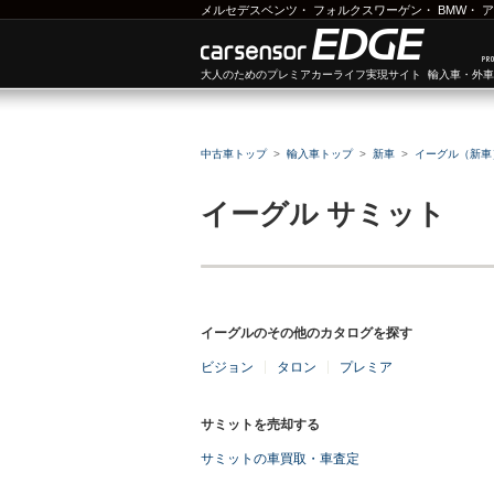
メルセデスベンツ
・
フォルクスワーゲン
・
BMW
・
ア
大人のためのプレミアカーライフ実現サイト 輸入車・外
中古車トップ
輸入車トップ
新車
イーグル（新車
イーグル
サミット
イーグルのその他のカタログを探す
ビジョン
タロン
プレミア
サミットを売却する
サミットの車買取・車査定