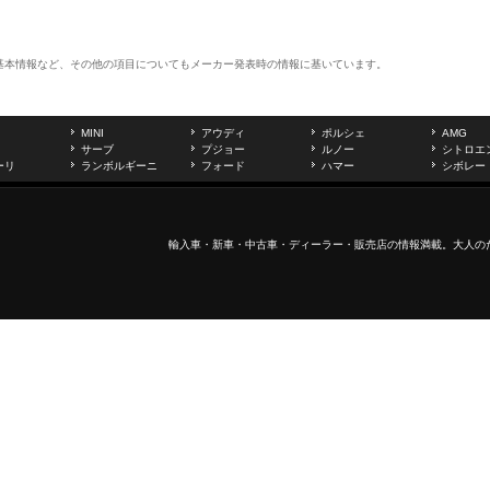
基本情報など、その他の項目についてもメーカー発表時の情報に基いています。
MINI
アウディ
ポルシェ
AMG
サーブ
プジョー
ルノー
シトロエ
ーリ
ランボルギーニ
フォード
ハマー
シボレー
輸入車
・新車・
中古車
・ディーラー・販売店の情報満載。大人の