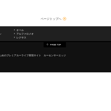
ページトップへ
オペル
ン
アルファロメオ
レクサス
ためのプレミアカーライフ実現サイト カーセンサーエッジ