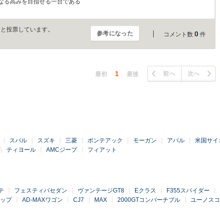
なる高みを目指せる一台である
」と投票しています。
参考になった
0
コメント数
件
1
前へ
次へ
最初
最後
スバル
スズキ
三菱
ポンテアック
モーガン
アパル
米国サイ
ティヨール
AMCジープ
フィアット
テ
フェスティバセダン
ヴァンテージGT8
Eクラス
F355スパイダー
アップ
AD-MAXワゴン
CJ7
MAX
2000GTコンバーチブル
ユーノスコ