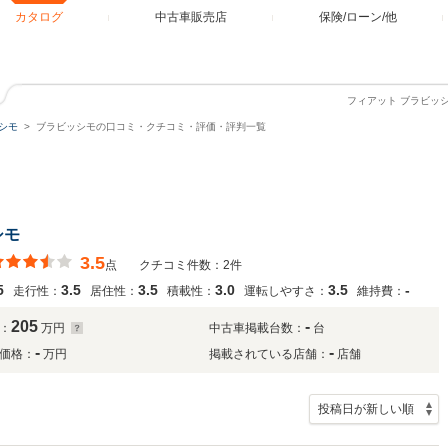
カタログ
中古車販売店
保険/ローン/他
フィアット ブラビッ
シモ
ブラビッシモの口コミ・クチコミ・評価・評判一覧
シモ
3.5
点
クチコミ件数：2件
5
3.5
3.5
3.0
3.5
-
走行性：
居住性：
積載性：
運転しやすさ：
維持費：
205
-
：
万円
中古車掲載台数：
台
-
-
価格：
万円
掲載されている店舗：
店舗