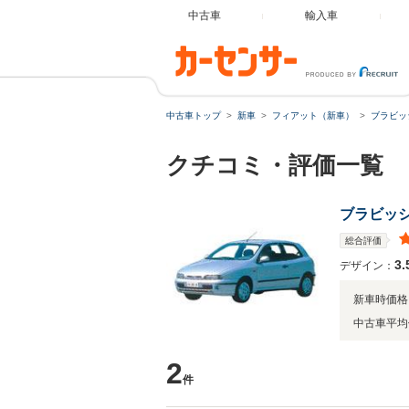
中古車
輸入車
中古車トップ
新車
フィアット（新車）
ブラビッ
クチコミ・評価一覧
ブラビッ
総合評価
3.
デザイン：
新車時価格
中古車平均
2
件