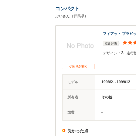
コンパクト
ぶいさん（群馬県）
フィアット ブラビ
総合評価
3
デザイン：
走行
小回りが利く
モデル
1998/2～1999/12
所有者
その他
燃費
-
良かった点