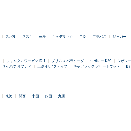
スバル
スズキ
三菱
キャデラック
ＴＤ
ブラバス
ジャガー
ド
フォルクスワーゲン ID.4
プリムス バラクーダ
シボレー K20
シボレー 
ダイハツ オプティ
三菱 eKアクティブ
キャデラック フリートウッド
BY
東海
関西
中国
四国
九州