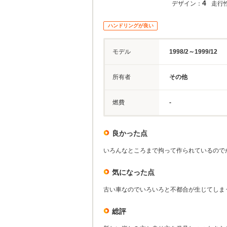
4
デザイン：
走行
ハンドリングが良い
モデル
1998/2～1999/12
所有者
その他
燃費
-
良かった点
いろんなところまで拘って作られているので
気になった点
古い車なのでいろいろと不都合が生じてしま
総評