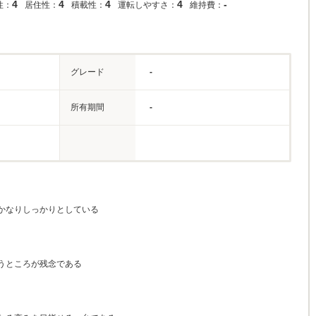
4
4
4
4
-
性：
居住性：
積載性：
運転しやすさ：
維持費：
グレード
-
所有期間
-
かなりしっかりとしている
うところが残念である