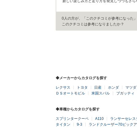
新しい楽しみ方と走り方を発見しつつもさら
0人の方が、「このクチコミが参考になった
このクチコミは参考になりましたか？
◆メーカーからカタログを探す
レクサス
トヨタ
日産
ホンダ
マツダ
ＤＳオートモビル
米国スバル
ブガッティ
◆車種からカタログを探す
スプリンタークーペ
A110
ランサーセレス
タイタン
9-3
ランドクルーザー70ピック