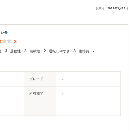
投稿日：
2013年3月29日
ッシモ
3
3
3
2
3
-
性：
居住性：
積載性：
運転しやすさ：
維持費：
グレード
-
所有期間
-