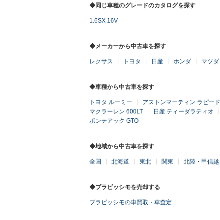
◆同じ車種のグレードのカタログを探す
1.6SX 16V
◆メーカーから中古車を探す
レクサス
トヨタ
日産
ホンダ
マツダ
◆車種から中古車を探す
トヨタ ルーミー
アストンマーティン ラピー
マクラーレン 600LT
日産 ティーダラティオ
ポンテアック GTO
◆地域から中古車を探す
全国
北海道
東北
関東
北陸・甲信越
◆ブラビッシモを売却する
ブラビッシモの車買取・車査定