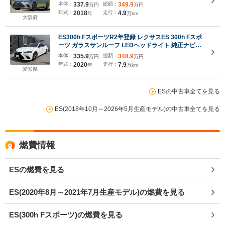
ドルヒーター/シートヒーター・エアコン/パワーシー
本体：
337.9
総額：
349.9
万円
万円
ト/シートメモリ/ETC/Bluetooth/バックカメラ
年式：
2018
走行：
4.9
年
万km
大阪府
ES300h FスポーツR2年登録 レクサスES 300h Fスポ
ーツ ガラスサンルーフ LEDヘッドライト 純正ナビゲ
ーション 地デジ ETC 純正アルミホイール 赤レザーシ
本体：
335.9
総額：
348.9
万円
万円
ート シートベンチレーション シートヒーター デジタ
年式：
2020
走行：
7.9
年
万km
ルインナーミラー
愛知県
ESの中古車全てを見る
ES(2018年10月～2026年5月生産モデル)の中古車全てを見る
燃費情報
ESの燃費を見る
ES(2020年8月～2021年7月生産モデル)の燃費を見る
ES(300h Fスポーツ)の燃費を見る