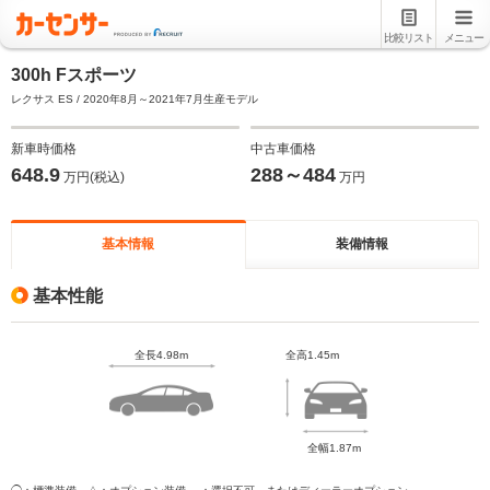
比較リスト
メニュー
300h Fスポーツ
レクサス ES / 2020年8月～2021年7月生産モデル
新車時価格
中古車価格
648.9
288～484
万円(税込)
万円
基本情報
装備情報
基本性能
全長4.98m
全高1.45m
全幅1.87m