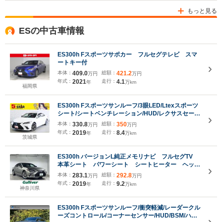
もっと見る
ESの中古車情報
ES300h Fスポーツサポカー フルセグテレビ スマ
ートキー付
本体：
409.0
総額：
421.2
万円
万円
年式：
2021
走行：
4.1
年
万km
福岡県
ES300h Fスポーツサンルーフ/3眼LED/Ltexスポーツ
シート/シートベンチレーション/HUD/レクサスセーフ
ティシステム+/デジタルインナーミラー/BSM/RCTA/
本体：
330.8
総額：
350
万円
万円
アダプティブハイビーム/純正ナビ/バックカメラ
年式：
2019
走行：
8.4
年
万km
茨城県
ES300h バージョンL純正メモリナビ フルセグTV
本革シート パワーシート シートヒーター ヘッド
アップディスプレイ サンルーフ ブラインドスポッ
本体：
283.1
総額：
292.8
万円
万円
トモニター レーダークルーズコントロール デジタ
年式：
2019
走行：
9.2
年
万km
ルインナーミラー
神奈川県
ES300h Fスポーツサンルーフ/衝突軽減/レーダークル
ーズコントロール/コーナーセンサー/HUD/BSM/ハン