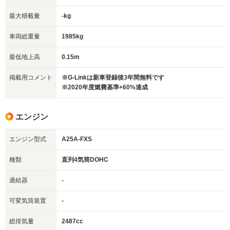
最大積載量
-kg
車両総重量
1985kg
最低地上高
0.15m
掲載用コメント
※G-Linkは新車登録後3年間無料です
※2020年度燃費基準+60%達成
エンジン
エンジン型式
A25A-FXS
種類
直列4気筒DOHC
過給器
-
可変気筒装置
-
総排気量
2487cc