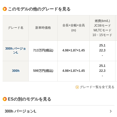
このモデルの他のグレードを見る
燃費(km/L)
全長×全幅×全高
JC08モード
グレード名
新車時価格
(m)
WLTCモード
10・15モード
25.1
300h バージョ
713万円(税込)
4.98×1.87×1.45
22.3
ンL
-
25.1
300h
599万円(税込)
4.98×1.87×1.45
22.3
-
グレード一覧を全て見る
ESの別のモデルを見る
300h バージョンL