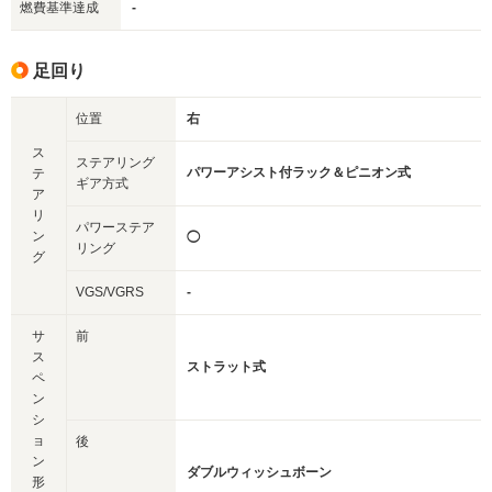
燃費基準達成
-
足回り
位置
右
ス
ステアリング
パワーアシスト付ラック＆ピニオン式
テ
ギア方式
ア
リ
パワーステア
ン
◯
リング
グ
VGS/VGRS
-
サ
前
ス
ストラット式
ペ
ン
シ
ョ
後
ン
ダブルウィッシュボーン
形