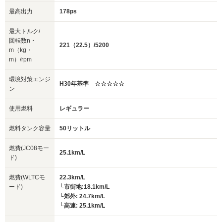
最高出力
178ps
最大トルク/
回転数n・
221（22.5）/5200
m（kg・
m）/rpm
環境対策エンジ
H30年基準 ☆☆☆☆☆
ン
使用燃料
レギュラー
燃料タンク容量
50リットル
燃費(JC08モー
25.1km/L
ド)
燃費(WLTCモ
22.3km/L
ード)
└市街地:18.1km/L
└郊外: 24.7km/L
└高速: 25.1km/L