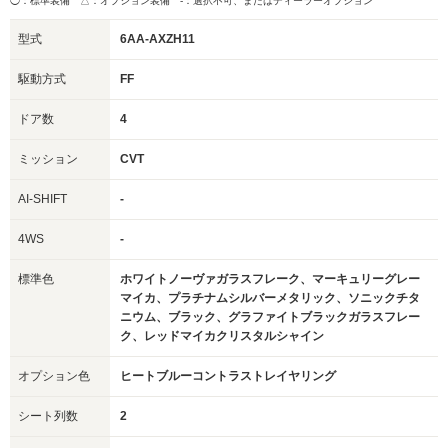
◯：標準装備 △：オプション装備
-：選択不可、またはディーラーオプション
型式
6AA-AXZH11
駆動方式
FF
ドア数
4
ミッション
CVT
AI-SHIFT
-
4WS
-
標準色
ホワイトノーヴァガラスフレーク、マーキュリーグレー
マイカ、プラチナムシルバーメタリック、ソニックチタ
ニウム、ブラック、グラファイトブラックガラスフレー
ク、レッドマイカクリスタルシャイン
オプション色
ヒートブルーコントラストレイヤリング
シート列数
2