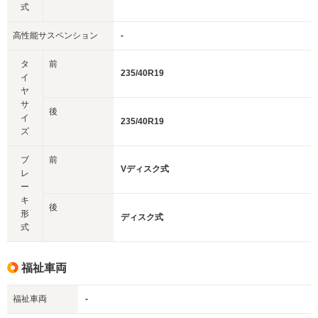
式
高性能サスペンション
-
タ
前
235/40R19
イ
ヤ
サ
後
イ
235/40R19
ズ
ブ
前
Vディスク式
レ
ー
キ
後
形
ディスク式
式
福祉車両
福祉車両
-