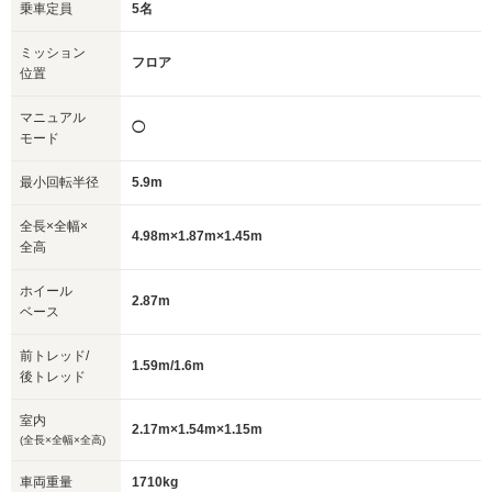
乗車定員
5名
ミッション
フロア
位置
マニュアル
◯
モード
最小回転半径
5.9m
全長×全幅×
4.98m×1.87m×1.45m
全高
ホイール
2.87m
ベース
前トレッド/
1.59m/1.6m
後トレッド
室内
2.17m×1.54m×1.15m
(全長×全幅×全高)
車両重量
1710kg