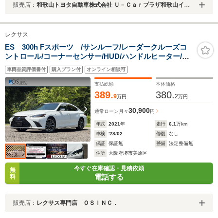
販売店：
和歌山トヨタ自動車株式会社 Ｕ－Ｃａｒプラザ和歌山インター
レクサス
ES 300h Fスポーツ /サンルーフ/レーダークルーズコ
ントロール/コーナーセンサー/HUD/ハンドルヒーター/シ
ートヒーター・エアコン/パワーシート/シートメモ
車両品質評価書付
購入プラン付
オンライン相談可
リ/ETC/Bluetooth/バックカメラ/プッシュスタート
支払総額
本体価格
389.
380.
9
2
万円
万円
30,900
通常ローン
月々
円
年式
2021
年
走行
6.1
万km
車検
'28/02
修復
なし
保証
保証無
整備
法定整備無
住所
大阪府堺市美原区
今すぐ在庫確認・見積依頼
無
電話する
料
販売店：
レクサス専門店 ＯＳＩＮＣ．