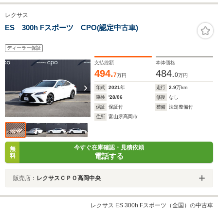
レクサス
ES 300h Fスポーツ CPO(認定中古車)
ディーラー保証
支払総額
本体価格
494.
484.
7
0
万円
万円
年式
2021
年
走行
2.9
万km
車検
'28/06
修復
なし
保証
保証付
整備
法定整備付
住所
富山県高岡市
今すぐ在庫確認・見積依頼
無
電話する
料
販売店：
レクサスＣＰＯ高岡中央
レクサス ES 300h Fスポーツ（全国）の中古車