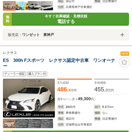
保証
保証付
整備
法定整備付
住所
兵庫県神戸市東灘区
今すぐ在庫確認・見積依頼
無
電話する
料
販売店：
ワンゼット 東神戸
レクサス
NEW
ES 300h Fスポーツ レクサス認定中古車 ワンオーナ
ー
ディーラー保証
購入プラン付
支払総額
本体価格
486.
455.
4
0
万円
万円
49,300
通常ローン
月々
円
年式
2021
年
走行
5.2
万km
車検
車検整備付
修復
なし
保証
保証付
整備
法定整備付
住所
宮城県仙台市青葉区