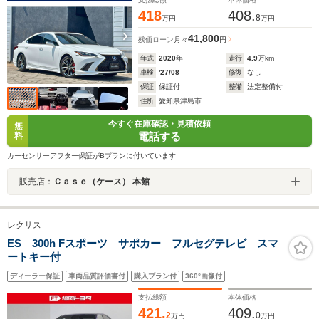
418
408.
8
万円
万円
41,800
残価ローン
月々
円
年式
2020
年
走行
4.9
万km
車検
'27/08
修復
なし
保証
保証付
整備
法定整備付
住所
愛知県津島市
今すぐ在庫確認・見積依頼
無
電話する
料
カーセンサーアフター保証がBプランに付いています
販売店：
Ｃａｓｅ（ケース） 本館
レクサス
ES 300h Fスポーツ サポカー フルセグテレビ スマ
ートキー付
ディーラー保証
車両品質評価書付
購入プラン付
360°画像付
支払総額
本体価格
421.
409.
2
0
万円
万円