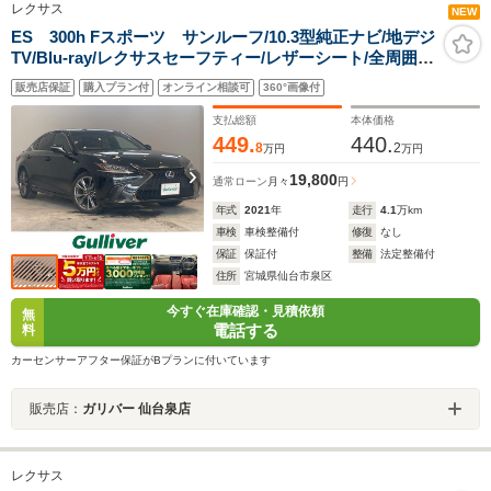
レクサス
NEW
ES 300h Fスポーツ サンルーフ/10.3型純正ナビ/地デジ
TV/Blu-ray/レクサスセーフティー/レザーシート/全周囲カ
メラ/レーダークルーズ/レーントレーシングアシスト/アダ
販売店保証
購入プラン付
オンライン相談可
360°画像付
プティブクルーズコントロール/LEDヘッドライト/ETC/禁
煙車
支払総額
本体価格
449.
440.
8
2
万円
万円
19,800
通常ローン
月々
円
年式
2021
年
走行
4.1
万km
車検
車検整備付
修復
なし
保証
保証付
整備
法定整備付
住所
宮城県仙台市泉区
今すぐ在庫確認・見積依頼
無
電話する
料
カーセンサーアフター保証がBプランに付いています
販売店：
ガリバー 仙台泉店
レクサス