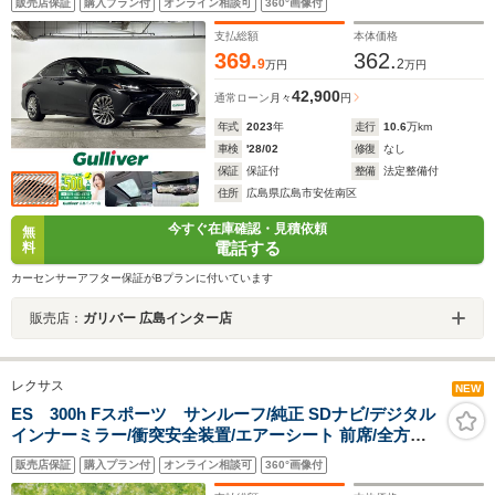
販売店保証
購入プラン付
オンライン相談可
360°画像付
ー AppleCarplay 純正18インチアルミホイール LED
ヘッドライト スマートキー
支払総額
本体価格
369.
362.
9
2
万円
万円
42,900
通常ローン
月々
円
年式
2023
年
走行
10.6
万km
車検
'28/02
修復
なし
保証
保証付
整備
法定整備付
住所
広島県広島市安佐南区
今すぐ在庫確認・見積依頼
無
電話する
料
カーセンサーアフター保証がBプランに付いています
販売店：
ガリバー 広島インター店
レクサス
NEW
ES 300h Fスポーツ サンルーフ/純正 SDナビ/デジタル
インナーミラー/衝突安全装置/エアーシート 前席/全方位
モニター/車線逸脱防止支援システム/シート 合皮/電動バ
販売店保証
購入プラン付
オンライン相談可
360°画像付
ックドア/ドライブレコーダー 純正