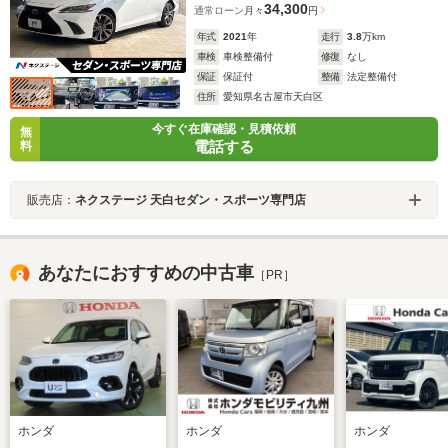
34,300
通常ローン
月々
円
年式
2021
年
走行
3.8
万km
車検
車検整備付
修復
なし
保証
保証付
整備
法定整備付
住所
愛知県名古屋市天白区
今すぐ在庫確認・見積依頼
無
電話する
料
販売店：
ネクステージ 天白セダン・スポーツ専門店
あなたにおすすめの中古車
［PR］
ホンダ
ホンダ
ホンダ