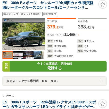
ES 300h Fスポーツ サンルーフ/全周囲カメラ/衝突軽
減/レーダークルーズコントロール/コーナーセンサ
ー/BSM/ハンドルヒーター/シートヒーター・エアコン/パ
購入プラン付
オンライン相談可
360°画像付
ワーシート/シートメモリ/ETC/Bluetooth
支払総額
本体価格
379.
368.
9
4
万円
万円
31,400
通常ローン
月々
円
年式
2021
年
走行
5.8
万km
車検
車検整備無
修復
なし
保証
保証無
整備
法定整備無
住所
大阪府堺市美原区
今すぐ在庫確認・見積依頼
無
電話する
料
販売店：
レクサス専門店 ＯＳＩＮＣ．
レクサス
ES 300h Fスポーツ R2年登録 レクサスES 300h Fスポ
ーツ ガラスサンルーフ LEDヘッドライト 純正ナビゲーシ