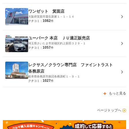
ワンゼット 箕面店
大阪府箕面市粟生新家１－１－１４
1082
クチコミ：
件
ユーパーク 本店 ＪＵ適正販売店
埼玉県さいたま市岩槻区釣上新田３２９－１
1057
クチコミ：
件
レクサス／クラウン専門店 ファイントラスト
各務原店
岐阜県各務原市鵜沼各務原町１－９－１
1027
クチコミ：
件
もっと見る
ページトップへ