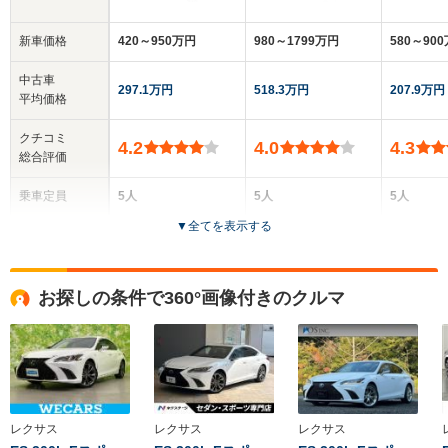
新車価格
420～950万円
980～1799万円
580～90
中古車
297.1万円
518.3万円
207.9万円
平均価格
クチコミ
4.2
4.0
4.3
総合評価
乗車定員
5人
5人
5人
▼
全てを表示する
ドア数
4ドア
4ドア
4ドア
全高
全高
全
お探しの条件で360°画像付きのクルマ
1.43m～1.44m
1.45m～1.46m
1.
全幅
全幅
全
サイズ
1.81m～1.84m
1.9m
1.
全長
全長
(全長x全幅x全高)
4.67m～4.76m
5.24m
4.85m
レクサス
レクサス
レクサス