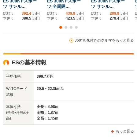
ES 300h Fスポー
ES 300h Fスポー
ES 300h Fスポー
ツ サンル…
ツ 全周囲…
ツ サンル…
総額：
392.4
万円
総額：
439.9
万円
総額：
289.9
万円
ホイールベース
ホイールベース
ホイー
本体：
380.5
万円
本体：
423.5
万円
本体：
278.4
万円
-m
-m
9.0～18.0km/L
9.5～13.6km/L
360°画像付きのクルマをもっと見る
└市街地:5.5～
└市街地:6.2～
WLTCモード
15.6km/L
10.4km/L
-
燃費
└郊外:9.5～18.3km/L
└郊外:9.6～14.2km/L
└高速道路:11.8～
└高速道路:12.1～
ESの基本情報
19.1km/L
15.5km/L
平均価格
399.7万円
排気量
1998～4968cc
3444～3456cc
2493～34
WLTCモード
20.6～22.3km/L
駆動方式
FR、4WD
FR、4WD
FR
燃費
車体寸法
全長：4.98m
(全長x全幅x全
全幅：1.87m
高)
全高：1.45m
もっと見る