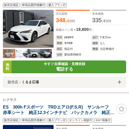
ョン 地デジ ETC 純正アルミホイール 赤レザーシート シ
販売店保証
車両品質評価書付
購入プラン付
ートベンチレーション シートヒーター デジタルインナー
ミラー
支払総額
本体価格
348.
335.
9
9
万円
万円
19,800
残価ローン
月々
円
年式
2020
年
走行
7.9
万km
車検
'27/09
修復
なし
保証
保証付
整備
法定整備付
住所
愛知県岡崎市
今すぐ在庫確認・見積依頼
無
電話する
料
販売店：
くるま広場
レクサス
ES 300h Fスポーツ TRDエアロ(F.S.R) サンルーフ
赤革シート 純正12.3インチナビ バックカメラ 純正
19インチAW シートヒーター ベンチレーション 電動
販売店保証
車両品質評価書付
購入プラン付
オンライン相談可
360°画像付
リアシェード レッドキャリパー パワーシート
支払総額
本体価格