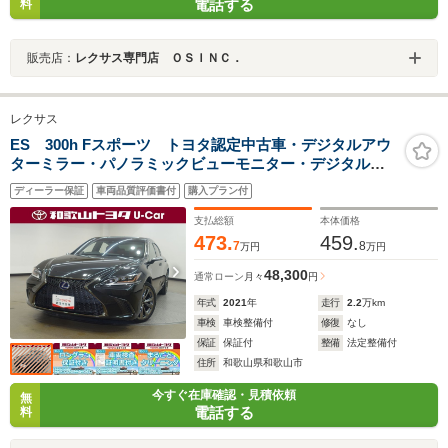
電話する
料
販売店：
レクサス専門店 ＯＳＩＮＣ．
レクサス
ES 300h Fスポーツ トヨタ認定中古車・デジタルアウ
ターミラー・パノラミックビューモニター・デジタルイ
ンナーミラー・パワートランク・AC100V・1500W・赤革
ディーラー保証
車両品質評価書付
購入プラン付
シート・サンルーフ・BSM
支払総額
本体価格
473.
459.
7
8
万円
万円
48,300
通常ローン
月々
円
年式
2021
年
走行
2.2
万km
車検
車検整備付
修復
なし
保証
保証付
整備
法定整備付
住所
和歌山県和歌山市
今すぐ在庫確認・見積依頼
無
電話する
料