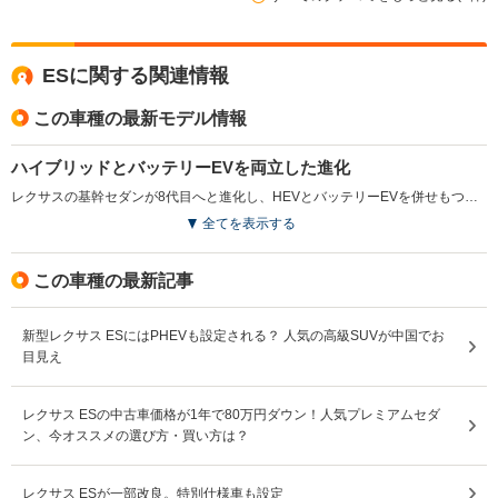
ESに関する関連情報
この車種の最新モデル情報
ハイブリッドとバッテリーEVを両立した進化
レクサスの基幹セダンが8代目へと進化し、HEVとバッテリーEVを併せもつ電動ラインアップで全面刷新された。新開発プラットフォームと電動化技術の強化により、静粛性や乗り心地が一段と高められ、操縦安定性も磨き上げられた。デザインは次世代BEVの思想を反映した「Provocative Simplicity」を初採用し、流麗なプロポーションと機能性を両立。室内では物理スイッチを内装に同化させた「レスポンシブヒドゥンスイッチ」や多彩な照明演出を取り入れ、広い後席と合わせて上質な空間を実現した。（2026.6）
全てを表示する
この車種の最新記事
新型レクサス ESにはPHEVも設定される？ 人気の高級SUVが中国でお
目見え
レクサス ESの中古車価格が1年で80万円ダウン！人気プレミアムセダ
ン、今オススメの選び方・買い方は？
レクサス ESが一部改良。特別仕様車も設定