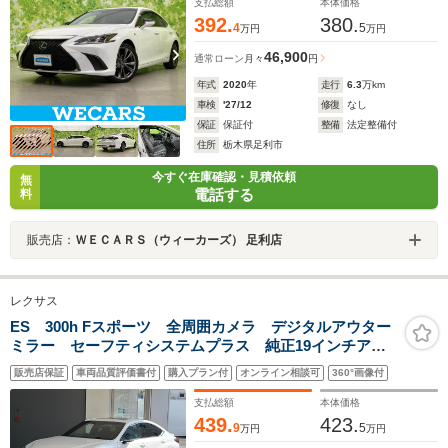
支払総額
本体価格
392.
380.
4
5
万円
万円
46,900
通常ローン
月々
円
年式
2020
年
走行
6.3
万km
車検
'27/12
修復
なし
保証
保証付
整備
法定整備付
住所
栃木県足利市
今すぐ在庫確認・見積依頼
無
電話する
料
販売店：
ＷＥＣＡＲＳ（ウィーカーズ） 足利店
レクサス
ES 300h Fスポーツ 全周囲カメラ デジタルアウター
ミラー セーフティシステムプラス 純正19インチアル
ミ ブラインドスポットモニター 3眼LEDヘッドライ
販売店保証
車両品質評価書付
購入プラン付
オンライン相談可
360°画像付
ト 革巻きステアリング 前席シートエアコン プレミ
アムサウンド
支払総額
本体価格
439.
423.
9
5
万円
万円