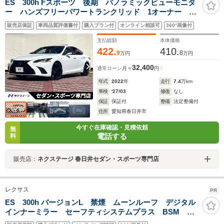
ES 300h Fスポーツ 後期 パノラミックビューモニタ
ー ハンズフリーパワートランクリッド 1オーナー 禁
煙車 白革 シートベンチレーション AppleCarPlay
販売店保証
車両品質評価書付
購入プラン付
オンライン相談可
360°画像付
メーカーナビ 純正19インチブラック塗装AW
支払総額
本体価格
422.
410.
9
8
万円
万円
32,400
通常ローン
月々
円
年式
2022
年
走行
7.4
万km
車検
'27/03
修復
なし
保証
保証付
整備
法定整備付
住所
愛知県春日井市
今すぐ在庫確認・見積依頼
無
電話する
料
販売店：
ネクステージ 春日井セダン・スポーツ専門店
レクサス
PR
ES 300h バージョンL 禁煙 ムーンルーフ デジタル
インナーミラー セーフティシステムプラス BSM
HUD 純正12.3インチナビ パノラミックビューモニタ