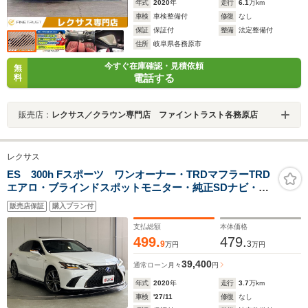
年式
2020
年
走行
6.1
万km
車検
車検整備付
修復
なし
保証
保証付
整備
法定整備付
住所
岐阜県各務原市
今すぐ在庫確認・見積依頼
無
電話する
料
販売店：
レクサス／クラウン専門店 ファイントラスト各務原店
レクサス
ES 300h Fスポーツ ワンオーナー・TRDマフラーTRD
エアロ・ブラインドスポットモニター・純正SDナビ・
Bluetoothオーディオ・フルセグ・パノラミックビューモ
販売店保証
購入プラン付
ニター・サンルーフ・黒革シートエアーシートシートヒ
ーター
支払総額
本体価格
499.
479.
9
3
万円
万円
39,400
通常ローン
月々
円
年式
2020
年
走行
3.7
万km
車検
'27/11
修復
なし