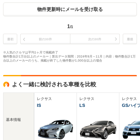
物件更新時にメールを受け取る
1
/1
最初
前の30件
次の30件
最後
※人気のクルマは平均1ヶ月で掲載終了
物件数合計1万台以上のメーカー｜算出データ期間：2024年9月～11月｜内容：物件数合計1万
台以上のメーカーのうち、掲載が終了した物件数が1,000台以上の場合
よく一緒に検討される車種を比較
レクサス
レクサス
レクサス
IS
LS
GSハイ
基本情報