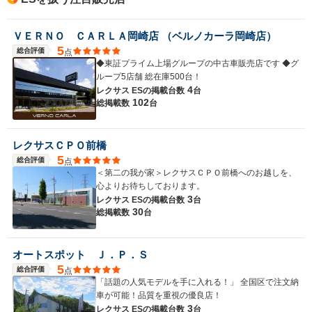
ＶＥＲＮＯ ＣＡＲＬＡ岡崎店 （ベルノカーラ岡崎店）
5
総合評価
点
◆東証プライム上場グループの中古車販売店です ◆グ
ループ5店舗 総在庫500台！
4
レクサス ESの
掲載台数
台
102
総掲載数
台
レクサスＣＰＯ前橋
5
総合評価
点
＜第二の我が家＞レクサスＣＰＯ前橋へのお越しを、
心よりお待ちしております。
3
レクサス ESの
掲載台数
台
30
総掲載数
台
オートスポット Ｊ．Ｐ．Ｓ
5
総合評価
点
「話題の人気モデルを手に入れる！」 全国区で注文納
車が可能！品質を重視の優良店！
3
レクサス ESの
掲載台数
台