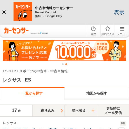
中古車情報カーセンサー
表示
Recruit Co., Ltd.
無料 － Google Play
履歴
お気に入り
メニュー
ES 300h Fスポーツの中古車・中古車情報
レクサス ES
一覧から探す
地図から探す
更新時に
17
絞り込み
並べ替え
台
メール受信
レクサス
PR