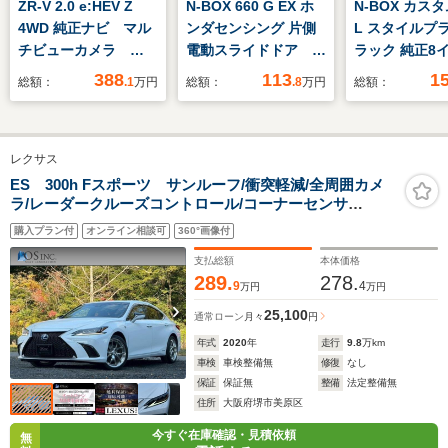
ZR-V 2.0 e:HEV Z
N-BOX 660 G EX ホ
N-BOX カスタ
4WD 純正ナビ マル
ンダセンシング 片側
L スタイルプラ
チビューカメラ
電動スライドドア 純
ラック 純正8
ETC フルセグTV
正ナビ ETC
ビ・フルセグT
388
113
1
総額：
.1
万円
総額：
.8
万円
総額：
LEDフォグ
CD/DVD再生
Bluetooth
録音・バック
レクサス
前後ドライブ
ー・ETC・シ
ES 300h Fスポーツ サンルーフ/衝突軽減/全周囲カメ
ラ/レーダークルーズコントロール/コーナーセンサ
ター・純正ア
ー/HUD/BSM/ハンドルヒーター/シートヒーター・エアコ
ール・LEDヘ
購入プラン付
オンライン相談可
360°画像付
ン/パワーシート/シートメモリ/Bluetooth/ETC
ト・フォグラ
支払総額
本体価格
289.
278.
9
4
万円
万円
25,100
通常ローン
月々
円
年式
2020
年
走行
9.8
万km
車検
車検整備無
修復
なし
保証
保証無
整備
法定整備無
住所
大阪府堺市美原区
今すぐ在庫確認・見積依頼
無