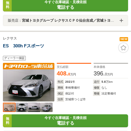
今すぐ在庫確認・見積依頼
無
電話する
料
販売店：
宮城トヨタグループ レクサスＣＰＯ仙台吉成／宮城トヨタ自動車
レクサス
NEW
ES 300h Fスポーツ
ディーラー保証
支払総額
本体価格
408.
396.
8
0
万円
万円
年式
2021
年
走行
5.8
万km
車検
車検整備付
修復
なし
保証
保証付
整備
法定整備付
住所
茨城県つくば市
今すぐ在庫確認・見積依頼
無
電話する
料