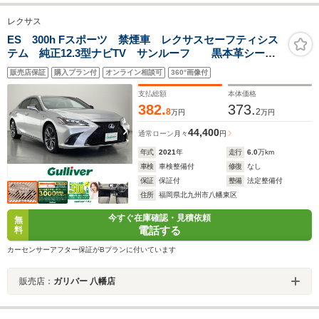
レクサス
ES 300h Fスポーツ 禁煙車 レクサスセーフティシス
テム 純正12.3型ナビTV サンルーフ 黒本革シー
ト パドルシフト アダプティブクルーズコントロー
販売店保証
購入プラン付
オンライン相談可
360°画像付
ル レーンディパーチャーアラート バックカメラ 純
正ビルトイン2.0ETC
支払総額
本体価格
382.
373.
8
2
万円
万円
44,400
通常ローン
月々
円
年式
2021
年
走行
6.0
万km
車検
車検整備付
修復
なし
保証
保証付
整備
法定整備付
住所
福岡県北九州市八幡東区
今すぐ在庫確認・見積依頼
無
電話する
料
カーセンサーアフター保証がBプランに付いています
販売店：
ガリバー 八幡店