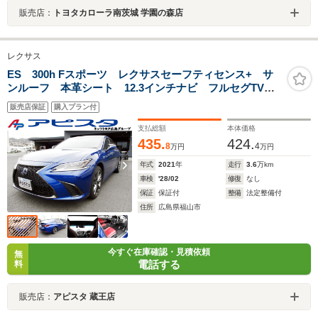
販売店：
トヨタカローラ南茨城 学園の森店
レクサス
ES 300h Fスポーツ レクサスセーフティセンス+ サ
ンルーフ 本革シート 12.3インチナビ フルセグTV
バックガイドモニター ブラインドスポットモニター
販売店保証
購入プラン付
パーキングサポートブレーキ 3眼LEDヘッドランプ 専
用19AW
支払総額
本体価格
435.
424.
8
4
万円
万円
年式
2021
年
走行
3.6
万km
車検
'28/02
修復
なし
保証
保証付
整備
法定整備付
住所
広島県福山市
今すぐ在庫確認・見積依頼
無
電話する
料
販売店：
アピスタ 蔵王店