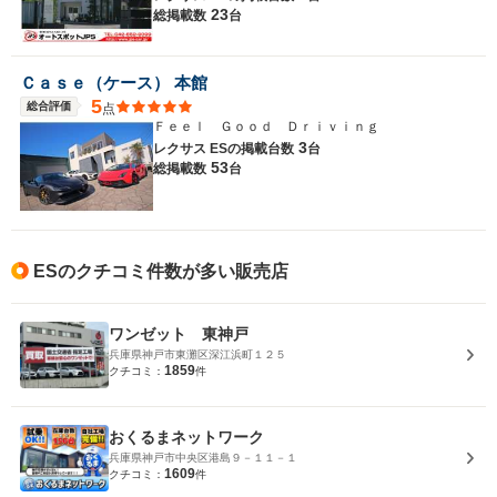
23
総掲載数
台
Ｃａｓｅ（ケース） 本館
5
総合評価
点
Ｆｅｅｌ Ｇｏｏｄ Ｄｒｉｖｉｎｇ
3
レクサス ESの
掲載台数
台
53
総掲載数
台
ESのクチコミ件数が多い販売店
ワンゼット 東神戸
兵庫県神戸市東灘区深江浜町１２５
1859
クチコミ：
件
おくるまネットワーク
兵庫県神戸市中央区港島９－１１－１
1609
クチコミ：
件