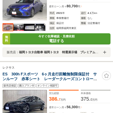
80,700
通常ローン
月々
円
年式
2021
年
走行
4.1
万km
車検
車検整備付
修復
なし
保証
保証付
整備
法定整備付
住所
福岡県福岡市東区
今すぐ在庫確認・見積依頼
無
電話する
料
販売店：
福岡トヨタ自動車 福岡トヨタ 特選展示場 プレミアム福岡東
レクサス
ES 300h Fスポーツ 6ヶ月走行距離無制限保証付 サ
ンルーフ 赤革シート レーダークルーズコントロー
ル 衝突軽減ブレーキ コーナーセンサ ブラインドス
販売店保証
購入プラン付
オンライン相談可
ポットモニター ヘッドアップディスプレイ デジタル
インナーミラー 禁煙車
支払総額
本体価格
386.
375.
7
0
万円
万円
56,300
通常ローン
月々
円