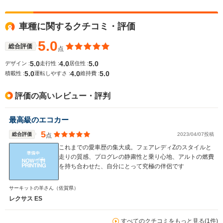
車種に関するクチコミ・評価
5.0
総合評価
点
5.0
4.0
5.0
デザイン :
走行性 :
居住性 :
5.0
4.0
5.0
積載性 :
運転しやすさ :
維持費 :
評価の高いレビュー・評判
最高級のエコカー
5
総合評価
2023/04/07投稿
点
これまでの愛車歴の集大成。フェアレディZのスタイルと
走りの質感、プログレの静粛性と乗り心地、アルトの燃費
を持ち合わせた、自分にとって究極の伴侶です
サーキットの羊さん
（佐賀県）
レクサス ES
すべてのクチコミをもっと見る(1件)