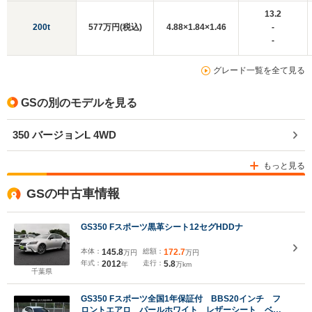
13.2
200t
577万円(税込)
4.88×1.84×1.46
-
-
グレード一覧を全て見る
GSの別のモデルを見る
350 バージョンL 4WD
もっと見る
GSの中古車情報
GS350 Fスポーツ黒革シート12セグHDDナ
本体：
145.8
総額：
172.7
万円
万円
年式：
2012
走行：
5.8
年
万km
千葉県
GS350 Fスポーツ全国1年保証付 BBS20インチ フ
ロントエアロ パールホワイト レザーシート ベン