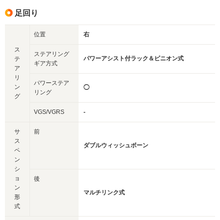
足回り
位置
右
ス
ステアリング
パワーアシスト付ラック＆ピニオン式
テ
ギア方式
ア
リ
パワーステア
ン
◯
リング
グ
VGS/VGRS
-
サ
前
ス
ダブルウィッシュボーン
ペ
ン
シ
ョ
後
ン
マルチリンク式
形
式