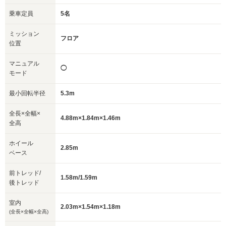
乗車定員
5名
ミッション
フロア
位置
マニュアル
◯
モード
最小回転半径
5.3m
全長×全幅×
4.88m×1.84m×1.46m
全高
ホイール
2.85m
ベース
前トレッド/
1.58m/1.59m
後トレッド
室内
2.03m×1.54m×1.18m
(全長×全幅×全高)