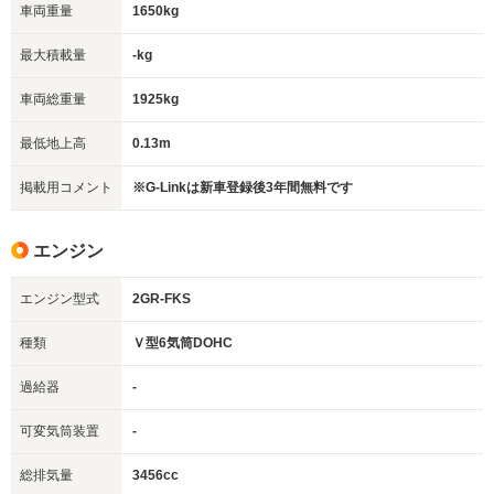
車両重量
1650kg
最大積載量
-kg
車両総重量
1925kg
最低地上高
0.13m
掲載用コメント
※G-Linkは新車登録後3年間無料です
エンジン
エンジン型式
2GR-FKS
種類
Ｖ型6気筒DOHC
過給器
-
可変気筒装置
-
総排気量
3456cc