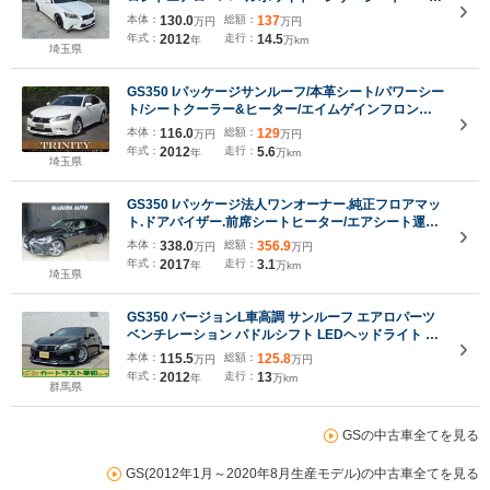
チレーション ナビ バックカメラ
本体：
130.0
総額：
137
万円
万円
年式：
2012
走行：
14.5
年
万km
埼玉県
GS350 Iパッケージサンルーフ/本革シート/パワーシー
ト/シートクーラー&ヒーター/エイムゲインフロント
スポイラー/クルーズコントロール/ビルトインETC/純
本体：
116.0
総額：
129
万円
万円
正ナビTV&バックカメラ/Bluetoothオーディオ
年式：
2012
走行：
5.6
年
万km
埼玉県
GS350 Iパッケージ法人ワンオーナー.純正フロアマッ
ト.ドアバイザー.前席シートヒーター/エアシート運転
席メモリーシート.後席フィルム.ステアリングヒータ
本体：
338.0
総額：
356.9
万円
万円
ー.パワートランク&イージークローザー.後席カーテ
年式：
2017
走行：
3.1
年
万km
ン.電動シェード
埼玉県
GS350 バージョンL車高調 サンルーフ エアロパーツ
ベンチレーション パドルシフト LEDヘッドライト エ
ンジンスターター ETC
本体：
115.5
総額：
125.8
万円
万円
年式：
2012
走行：
13
年
万km
群馬県
GSの中古車全てを見る
GS(2012年1月～2020年8月生産モデル)の中古車全てを見る