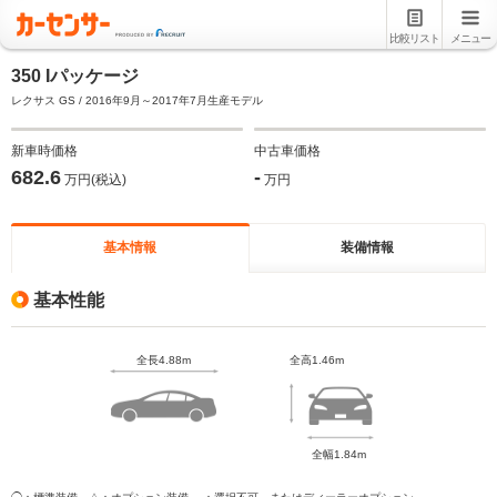
比較リスト
メニュー
350 Iパッケージ
レクサス GS / 2016年9月～2017年7月生産モデル
新車時価格
中古車価格
682.6
-
万円(税込)
万円
基本情報
装備情報
基本性能
全長4.88m
全高1.46m
全幅1.84m