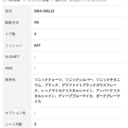
◯：標準装備 △：オプション装備
-：選択不可、またはディーラーオプション
型式
DBA-GRL12
駆動方式
FR
ドア数
4
ミッション
8AT
AI-SHIFT
-
4WS
-
標準色
ソニッククォーツ、ソニックシルバー、ソニックチタニ
ウム、ブラック、グラファイトブラックガラスフレー
ク、レッドマイカクリスタルシャイン、アンバークリス
タルシャイン、ディープブルーマイカ、ダークグレーマ
イカ
オプション色
-
シート列数
2