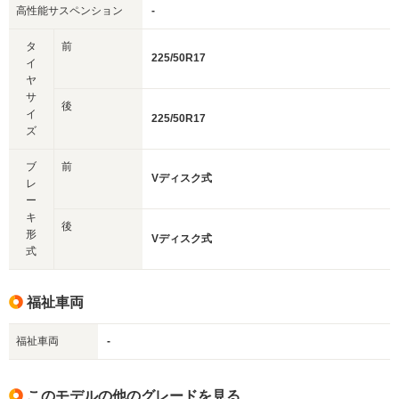
高性能サスペンション
-
タ
前
225/50R17
イ
ヤ
サ
後
イ
225/50R17
ズ
ブ
前
Vディスク式
レ
ー
キ
後
形
Vディスク式
式
福祉車両
福祉車両
-
このモデルの他のグレードを見る