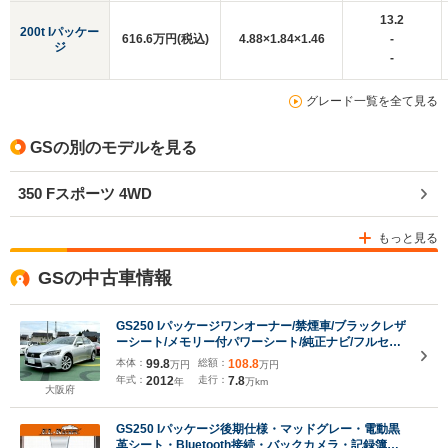
13.2
200t Iパッケー
616.6万円(税込)
4.88×1.84×1.46
-
ジ
-
グレード一覧を全て見る
GSの別のモデルを見る
350 Fスポーツ 4WD
もっと見る
GSの中古車情報
GS250 Iパッケージワンオーナー/禁煙車/ブラックレザ
ーシート/メモリー付パワーシート/純正ナビ/フルセ
グ/Bluetooth/スペアキー/カードキー/ビルトインETC/
本体：
99.8
総額：
108.8
万円
万円
シートヒーター/シートクーラー/クルーズコントロー
年式：
2012
走行：
7.8
年
万km
ル
大阪府
GS250 Iパッケージ後期仕様・マッドグレー・電動黒
革シート・Bluetooth接続・バックカメラ・記録簿