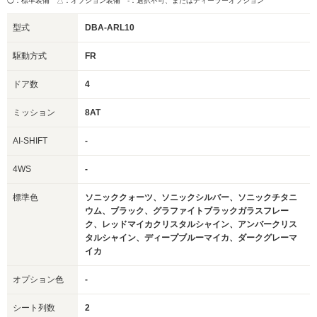
◯：標準装備 △：オプション装備
-：選択不可、またはディーラーオプション
型式
DBA-ARL10
駆動方式
FR
ドア数
4
ミッション
8AT
AI-SHIFT
-
4WS
-
標準色
ソニッククォーツ、ソニックシルバー、ソニックチタニ
ウム、ブラック、グラファイトブラックガラスフレー
ク、レッドマイカクリスタルシャイン、アンバークリス
タルシャイン、ディープブルーマイカ、ダークグレーマ
イカ
オプション色
-
シート列数
2