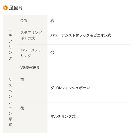
足回り
位置
右
ス
ステアリング
パワーアシスト付ラック＆ピニオン式
テ
ギア方式
ア
リ
パワーステア
ン
◯
リング
グ
VGS/VGRS
-
サ
前
ス
ダブルウィッシュボーン
ペ
ン
シ
ョ
後
ン
マルチリンク式
形
式