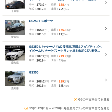
×11枚・LEDヘッドライト・クルーズコントロール・
本体：
173.0
総額：
188
万円
万円
シートヒーター&エアシート・スマートキー・社外
年式：
2012
走行：
7.2
年
万km
20inAW・HDDナビ・フルセグ・ETC
千葉県
GS250 Fスポーツ
本体：
165.8
総額：
175.8
万円
万円
年式：
2015
走行：
11
年
万km
愛知県
GS350 Iパッケージ 4WD後期車/三眼&アダプティブハ
イビーム/ソナー/パワートランク/BSM&RCTA/衝突軽
減&追従機能/レーンキープ/シートヒーター&クーラ
本体：
207.9
総額：
219.9
万円
万円
ー/ハンドルヒーター/ETC
年式：
2019
走行：
4
年
万km
愛知県
GS350
本体：
208.0
総額：
219
万円
万円
年式：
2016
走行：
6.5
年
万km
愛知県
GSの中古車全てを見る
GS(2012年1月～2020年8月生産モデル)の中古車全てを見る