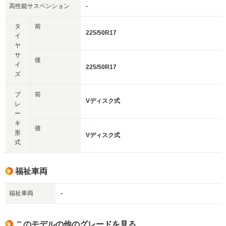
高性能サスペンション
-
タ
前
225/50R17
イ
ヤ
サ
後
イ
225/50R17
ズ
ブ
前
Vディスク式
レ
ー
キ
後
形
Vディスク式
式
福祉車両
福祉車両
-
このモデルの他のグレードを見る