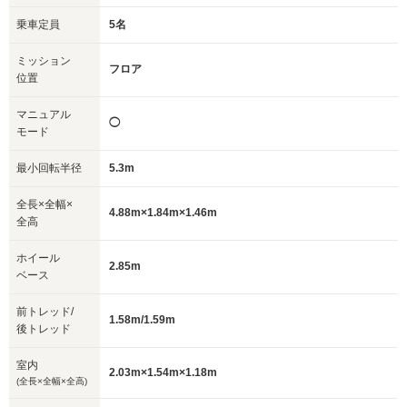
乗車定員
5名
ミッション
フロア
位置
マニュアル
◯
モード
最小回転半径
5.3m
全長×全幅×
4.88m×1.84m×1.46m
全高
ホイール
2.85m
ベース
前トレッド/
1.58m/1.59m
後トレッド
室内
2.03m×1.54m×1.18m
(全長×全幅×全高)