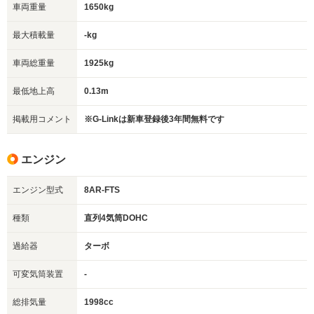
車両重量
1650kg
最大積載量
-kg
車両総重量
1925kg
最低地上高
0.13m
掲載用コメント
※G-Linkは新車登録後3年間無料です
エンジン
エンジン型式
8AR-FTS
種類
直列4気筒DOHC
過給器
ターボ
可変気筒装置
-
総排気量
1998cc