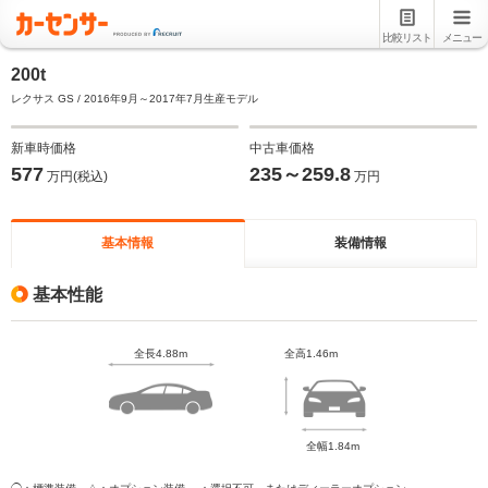
比較リスト
メニュー
200t
レクサス GS / 2016年9月～2017年7月生産モデル
新車時価格
中古車価格
577
235～259.8
万円(税込)
万円
基本情報
装備情報
基本性能
全長4.88m
全高1.46m
全幅1.84m