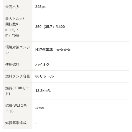
最高出力
245ps
最大トルク/
回転数n・
350（35.7）/4400
m（kg・
m）/rpm
環境対策エンジ
H17年基準 ☆☆☆☆
ン
使用燃料
ハイオク
燃料タンク容量
66リットル
燃費(JC08モー
13.2km/L
ド)
燃費(WLTCモ
-km/L
ード)
燃費基準達成
-