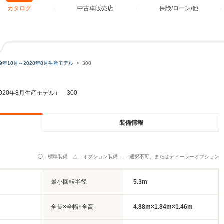
カタログ
中古車販売店
保険/ローン/他
19年10月～2020年8月生産モデル
300
2020年8月生産モデル） 300
装備情報
◯：標準装備 △：オプション装備 -：選択不可、またはディーラーオプション
最小回転半径
5.3m
全長×全幅×全高
4.88m×1.84m×1.46m