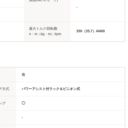
燃費(WLTCモード)
-
最大トルク/回転数
350（35.7）/4400
n・m（kg・m）/rpm
右
ア方式
パワーアシスト付ラック＆ピニオン式
ング
◯
-