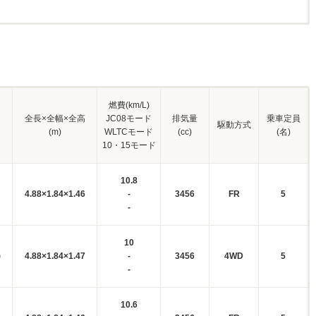
燃費(km/L)
全長×全幅×全高
JC08モード
排気量
乗車定員
駆動方式
(m)
WLTCモード
(cc)
(名)
10・15モード
10.8
4.88×1.84×1.46
-
3456
FR
5
-
10
)
4.88×1.84×1.47
-
3456
4WD
5
-
10.6