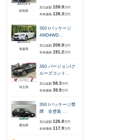
159.9
支払総額
万円
群馬県
139.3
本体価格
万円
350 Iパッケージ
4WD4WD…
209.9
支払総額
万円
青森県
191.2
本体価格
万円
350 バージョンIク
ルーズコント…
58.3
支払総額
万円
埼玉県
39.9
本体価格
万円
350 Iパッケージ禁
煙 全塗装 …
126.8
支払総額
万円
愛知県
117.9
本体価格
万円