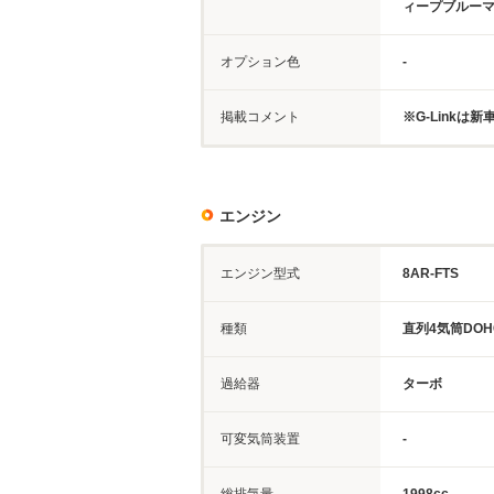
ィープブルー
オプション色
-
掲載コメント
※G-Linkは
エンジン
エンジン型式
8AR-FTS
種類
直列4気筒DOH
過給器
ターボ
可変気筒装置
-