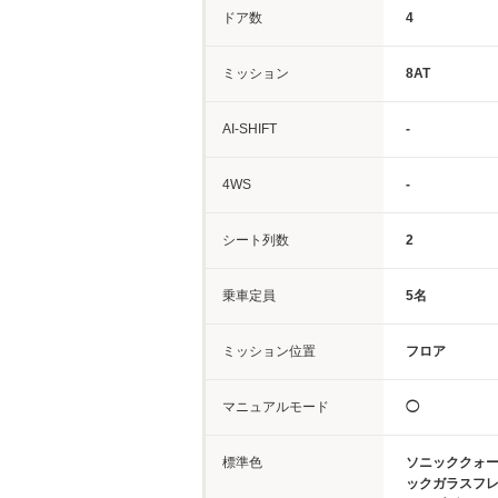
ドア数
4
ミッション
8AT
AI-SHIFT
-
4WS
-
シート列数
2
乗車定員
5名
ミッション位置
フロア
マニュアルモード
◯
標準色
ソニッククォ
ックガラスフ