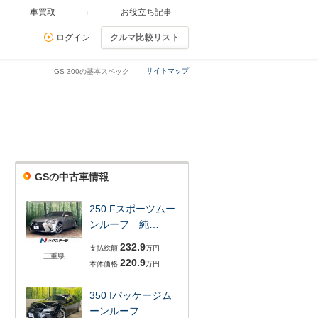
車買取
お役立ち記事
ログイン
クルマ比較リスト
サイトマップ
GS 300の基本スペック
GSの中古車情報
250 Fスポーツムー
ンルーフ 純…
232.9
支払総額
万円
三重県
220.9
本体価格
万円
350 Iパッケージム
ーンルーフ …