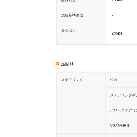
総排気量
1998cc
燃費基準達成
-
最高出力
245ps
足回り
ステアリング
位置
ステアリングギ
パワーステアリ
VGS/VGRS