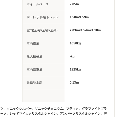
ホイールベース
2.85m
前トレッド/後トレッド
1.58m/1.59m
室内(全長×全幅×全高)
2.03m×1.54m×1.18m
車両重量
1650kg
最大積載量
-kg
車両総重量
1925kg
最低地上高
0.13m
ーツ、ソニックシルバー、ソニックチタニウム、ブラック、グラファイトブラ
レーク、レッドマイカクリスタルシャイン、アンバークリスタルシャイン、デ