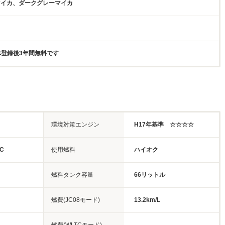
マイカ、ダークグレーマイカ
新車登録後3年間無料です
環境対策エンジン
H17年基準 ☆☆☆☆
C
使用燃料
ハイオク
燃料タンク容量
66リットル
燃費(JC08モード)
13.2km/L