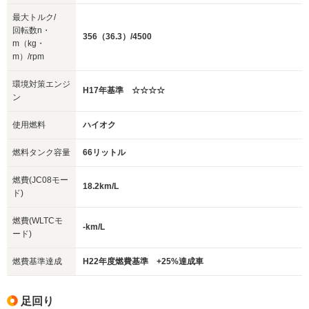
最大トルク/
回転数n・
356（36.3）/4500
m（kg・
m）/rpm
環境対策エンジ
H17年基準 ☆☆☆☆
ン
使用燃料
ハイオク
燃料タンク容量
66リットル
燃費(JC08モー
18.2km/L
ド)
燃費(WLTCモ
-km/L
ード)
燃費基準達成
H22年度燃費基準 +25%達成車
足回り