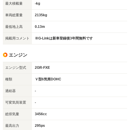
最大積載量
-kg
車両総重量
2135kg
最低地上高
0.13m
掲載用コメント
※G-Linkは新車登録後3年間無料です
エンジン
エンジン型式
2GR-FXE
種類
Ｖ型6気筒DOHC
過給器
-
可変気筒装置
-
総排気量
3456cc
最高出力
295ps