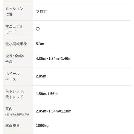
ミッション
フロア
位置
マニュアル
◯
モード
最小回転半径
5.3m
全長×全幅×
4.85m×1.84m×1.46m
全高
ホイール
2.85m
ベース
前トレッド/
1.58m/1.56m
後トレッド
室内
2.05m×1.54m×1.18m
(全長×全幅×全高)
車両重量
1860kg