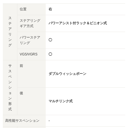
位置
右
ス
ステアリング
パワーアシスト付ラック＆ピニオン式
テ
ギア方式
ア
リ
パワーステア
ン
◯
リング
グ
VGS/VGRS
◯
サ
前
ス
ダブルウィッシュボーン
ペ
ン
シ
ョ
後
ン
マルチリンク式
形
式
高性能サスペンション
-