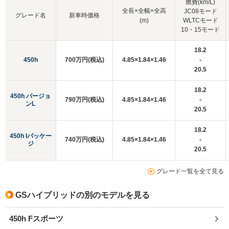
燃費(km/L)
全長×全幅×全高
JC08モード
グレード名
新車時価格
(m)
WLTCモード
10・15モード
18.2
450h
700万円(税込)
4.85×1.84×1.46
-
20.5
18.2
450h バージョ
790万円(税込)
4.85×1.84×1.46
-
ンL
20.5
18.2
450h Iパッケー
740万円(税込)
4.85×1.84×1.46
-
ジ
20.5
グレード一覧を全て見る
GSハイブリッドの別のモデルを見る
450h Fスポーツ