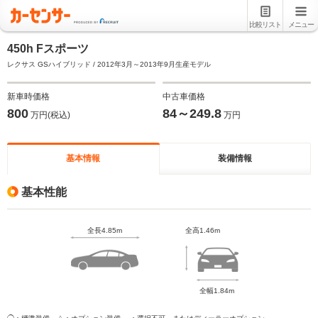
比較リスト
メニュー
450h Fスポーツ
レクサス GSハイブリッド / 2012年3月～2013年9月生産モデル
新車時価格
中古車価格
800
84～249.8
万円(税込)
万円
基本情報
装備情報
基本性能
全長4.85m
全高1.46m
全幅1.84m