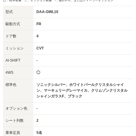
◯：標準装備 △：オプション装備
-：選択不可、またはディーラーオプション
型式
DAA-GWL10
駆動方式
FR
ドア数
4
ミッション
CVT
AI-SHIFT
-
4WS
◯
標準色
ソニックシルバー、ホワイトパールクリスタルシャイ
ン、マーキュリーグレーマイカ、クリムゾンクリスタル
シャインガラスF、ブラック
オプション色
-
シート列数
2
乗車定員
5名