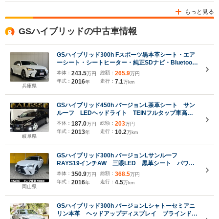
もっと見る
GSハイブリッドの中古車情報
GSハイブリッド300h Fスポーツ黒本革シート・エア
ーシート・シートヒーター・純正SDナビ・Bluetooth
オーディオ・フルセグ・Bカメラ・プリクラッシュセ
本体：
243.5
総額：
265.9
万円
万円
ーフティー・レーダークルーズコントロール・レーン
年式：
2016
走行：
7.1
年
万km
キープ・ドラレコ・コーナーセンサー・
兵庫県
GSハイブリッド450h バージョンL茶革シート サン
ルーフ LEDヘッドライト TEINフルタップ車高
調 オートクチュール19インチアルミホイール リア
本体：
187.0
総額：
203
万円
万円
ディフューザー Bluetoothオーディオ クルーズコ
年式：
2013
走行：
10.2
年
万km
ントロール リアストレートマフラー
岐阜県
GSハイブリッド300h バージョンLサンルーフ
RAYS19インチAW 三眼LED 黒革シート パワー
トランク HUD シートメモリー シートヒータ
本体：
350.9
総額：
368.5
万円
万円
ー シートエアコン クリアランスソナー 後席コン
年式：
2016
走行：
4.5
年
万km
トロールパネル BSM AHS
岡山県
GSハイブリッド300h バージョンLシャトーセミアニ
リン本革 ヘッドアップディスプレイ ブラインドス