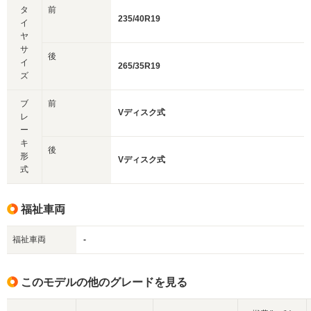
タ
前
235/40R19
イ
ヤ
サ
後
イ
265/35R19
ズ
ブ
前
Vディスク式
レ
ー
キ
後
形
Vディスク式
式
福祉車両
福祉車両
-
このモデルの他のグレードを見る