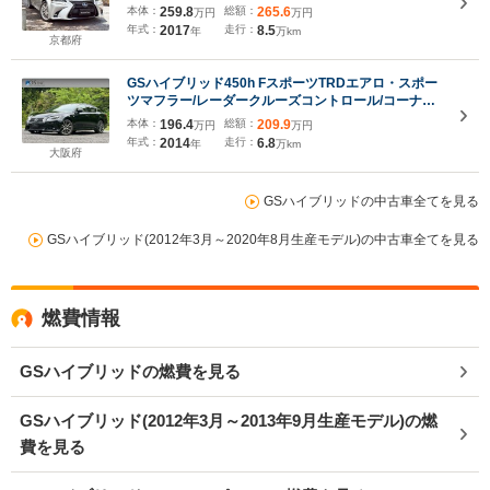
ポット パワートランク キャンセラー ドラレコ
本体：
259.8
総額：
265.6
万円
万円
スマートキー2本 カードキー
年式：
2017
走行：
8.5
年
万km
京都府
GSハイブリッド450h FスポーツTRDエアロ・スポー
ツマフラー/レーダークルーズコントロール/コーナー
センサ/BSM/ハンドルヒーター/シートヒーター・エア
本体：
196.4
総額：
209.9
万円
万円
コン/パワーシート/シートメモリ/ETC/Bluetooth/バッ
年式：
2014
走行：
6.8
年
万km
クカメラ/電動リアゲート/電動格納ミラー
大阪府
GSハイブリッドの中古車全てを見る
GSハイブリッド(2012年3月～2020年8月生産モデル)の中古車全てを見る
燃費情報
GSハイブリッドの燃費を見る
GSハイブリッド(2012年3月～2013年9月生産モデル)の燃
費を見る