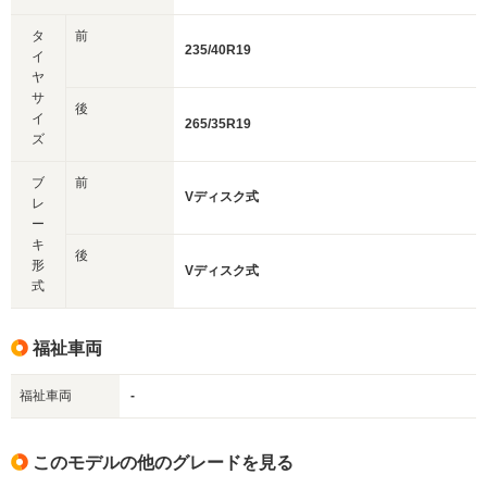
タ
前
235/40R19
イ
ヤ
サ
後
イ
265/35R19
ズ
ブ
前
Vディスク式
レ
ー
キ
後
形
Vディスク式
式
福祉車両
福祉車両
-
このモデルの他のグレードを見る