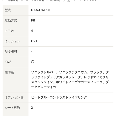
◯：標準装備 △：オプション装備
-：選択不可、またはディーラーオプション
型式
DAA-GWL10
駆動方式
FR
ドア数
4
ミッション
CVT
AI-SHIFT
-
4WS
◯
標準色
ソニックシルバー、ソニックチタニウム、ブラック、グ
ラファイトブラックガラスフレーク、レッドマイカクリ
スタルシャイン、ホワイトノーヴァガラスフレーク、ダ
ークグレーマイカ
オプション色
ヒートブルーコントラストレイヤリング
シート列数
2