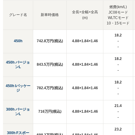
燃費(km/L)
全長×全幅×全高
JC08モード
グレード名
新車時価格
(m)
WLTCモード
10・15モード
18.2
450h
742.8万円(税込)
4.88×1.84×1.46
-
-
18.2
450h バージョ
843.5万円(税込)
4.88×1.84×1.46
-
ンL
-
18.2
450h Iパッケー
782.4万円(税込)
4.88×1.84×1.46
-
ジ
-
21.4
300h バージョ
716万円(税込)
4.88×1.84×1.46
-
ンL
-
23.2
300h Fスポー