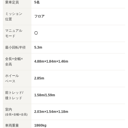
乗車定員
5名
ミッション
フロア
位置
マニュアル
◯
モード
最小回転半径
5.3m
全長×全幅×
4.88m×1.84m×1.46m
全高
ホイール
2.85m
ベース
前トレッド/
1.58m/1.59m
後トレッド
室内
2.03m×1.54m×1.18m
(全長×全幅×全高)
車両重量
1860kg