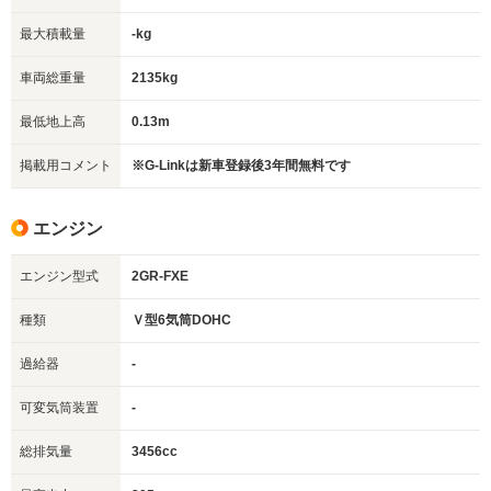
最大積載量
-kg
車両総重量
2135kg
最低地上高
0.13m
掲載用コメント
※G-Linkは新車登録後3年間無料です
エンジン
エンジン型式
2GR-FXE
種類
Ｖ型6気筒DOHC
過給器
-
可変気筒装置
-
総排気量
3456cc