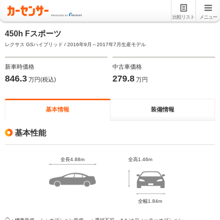
比較リスト
メニュー
450h Fスポーツ
レクサス GSハイブリッド / 2016年9月～2017年7月生産モデル
新車時価格
中古車価格
846.3
279.8
万円(税込)
万円
基本情報
装備情報
基本性能
全長4.88m
全高1.46m
全幅1.84m