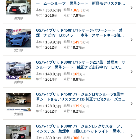
ー ムーンルーフ 黒革シート 新品モデリスタ(F・
S) 3眼ヘッドライト ブラインドスポットモニタ
本体：
350.6
総額：
365.3
万円
万円
ー シートヒーター・ベンチレーション 電動オット
年式：
2016
走行：
7.9
年
万km
マン 純正ナビ バックカメラ ETC2.0
滋賀県
GSハイブリッド450h Iパッケージパワーシート 禁
煙 ナビTV Bカメラ 本革 スマートキー2個
ヘッドアップディスプレイ 新車取説保証書
本体：
139.9
総額：
149.5
万円
万円
年式：
2012
走行：
8.2
年
万km
愛知県
GSハイブリッド300h Iパッケージ217黒 禁煙車 サ
ンルーフ 黒革シート 純正ナビ走行中TV ETC B
カメラ BSM後続車接近警告 シートヒーター&ベン
本体：
148.0
総額：
165
万円
万円
チレーター メモリーパワーシート スマートキー
年式：
2014
走行：
8.8
年
万km
電動リアシェイド&左右シェイド
兵庫県
GSハイブリッド450h バージョンL(サンルーフ)(黒本
革シート)(モデリスタエアロ)(純正ナビ)(クルーズコン
トロール)(クリアランスソナー)(パワーシート)(シート
本体：
128.9
総額：
139.9
万円
万円
メモリ)(シートヒーター&クーラー)(ETC)(純正18イン
年式：
2012
走行：
8.2
年
万km
チAW)
大阪府
GSハイブリッド300h バージョンLレクサスセーフテ
ィシステム 禁煙車 3眼LEDヘッドライト 黒本革
シート 純正ナビフルセグ バックカメラ F左右シ
本体：
289.0
総額：
300.3
万円
万円