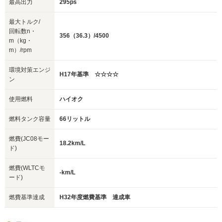
最高出力
295ps
最大トルク/
回転数n・
356（36.3）/4500
m（kg・
m）/rpm
環境対策エンジ
H17年基準 ☆☆☆☆
ン
使用燃料
ハイオク
燃料タンク容量
66リットル
燃費(JC08モー
18.2km/L
ド)
燃費(WLTCモ
-km/L
ード)
燃費基準達成
H32年度燃費基準 達成車