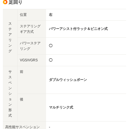
足回り
位置
右
ス
ステアリング
パワーアシスト付ラック＆ピニオン式
テ
ギア方式
ア
リ
パワーステア
ン
◯
リング
グ
VGS/VGRS
◯
サ
前
ス
ダブルウィッシュボーン
ペ
ン
シ
ョ
後
ン
マルチリンク式
形
式
高性能サスペンション
-