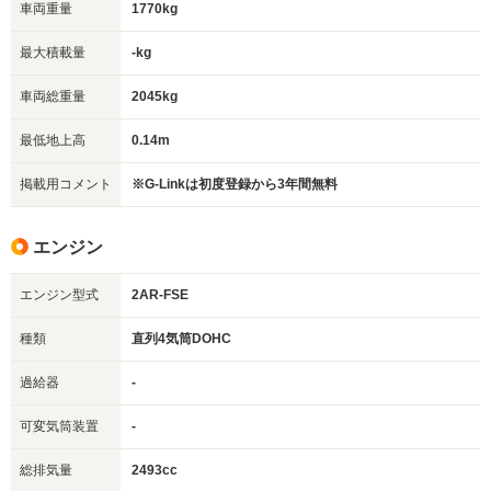
車両重量
1770kg
最大積載量
-kg
車両総重量
2045kg
最低地上高
0.14m
掲載用コメント
※G-Linkは初度登録から3年間無料
エンジン
エンジン型式
2AR-FSE
種類
直列4気筒DOHC
過給器
-
可変気筒装置
-
総排気量
2493cc