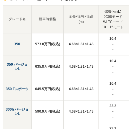
燃費(km/L)
全長×全幅×全高
JC08モード
グレード名
新車時価格
(m)
WLTCモード
10・15モード
10.4
350
573.8万円(税込)
4.68×1.81×1.43
-
-
10.4
350 バージョ
635.8万円(税込)
4.68×1.81×1.43
-
ンL
-
10.4
350 Fスポーツ
645.5万円(税込)
4.68×1.81×1.43
-
-
23.2
300h バージョ
590.9万円(税込)
4.68×1.81×1.43
-
ンL
-
23.2