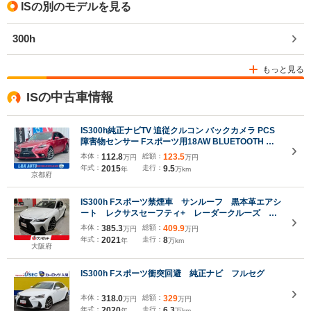
ISの別のモデルを見る
300h
もっと見る
ISの中古車情報
IS300h純正ナビTV 追従クルコン バックカメラ PCS
障害物センサー Fスポーツ用18AW BLUETOOTH ハ
ーフレザー 電動シート シートヒーター パドルシフト
本体：
112.8
総額：
123.5
万円
万円
ステアリモコン USB入力端子 LEDヘッド フォグライ
年式：
2015
走行：
9.5
年
万km
ト オートライト ETC
京都府
IS300h Fスポーツ禁煙車 サンルーフ 黒本革エアシ
ート レクサスセーフティ+ レーダークルーズ ク
リアランスソナー レーンキープ ブラインドスポッ
本体：
385.3
総額：
409.9
万円
万円
トモニタ パーキングサポート メーカーナビゲーシ
年式：
2021
走行：
8
年
万km
ョン 純正19インチAW
大阪府
IS300h Fスポーツ衝突回避 純正ナビ フルセグ
本体：
318.0
総額：
329
万円
万円
年式：
2020
走行：
6.3
年
万km