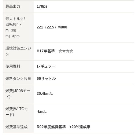
最高出力
178ps
最大トルク/
回転数n・
221（22.5）/4800
m（kg・
m）/rpm
環境対策エンジ
H17年基準 ☆☆☆☆
ン
使用燃料
レギュラー
燃料タンク容量
66リットル
燃費(JC08モー
20.4km/L
ド)
燃費(WLTCモ
-km/L
ード)
燃費基準達成
R02年度燃費基準 +20%達成車