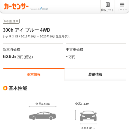
比較リスト
メニュー
特別仕様車
300h アイ ブルー 4WD
レクサス IS / 2019年10月～2020年10月生産モデル
新車時価格
中古車価格
636.5
-
万円(税込)
万円
基本情報
装備情報
基本性能
全長4.68m
全高1.43m
全幅1.81m