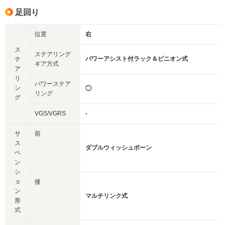
足回り
位置
右
ス
ステアリング
パワーアシスト付ラック＆ピニオン式
テ
ギア方式
ア
リ
パワーステア
ン
◯
リング
グ
VGS/VGRS
-
サ
前
ス
ダブルウィッシュボーン
ペ
ン
シ
ョ
後
ン
マルチリンク式
形
式