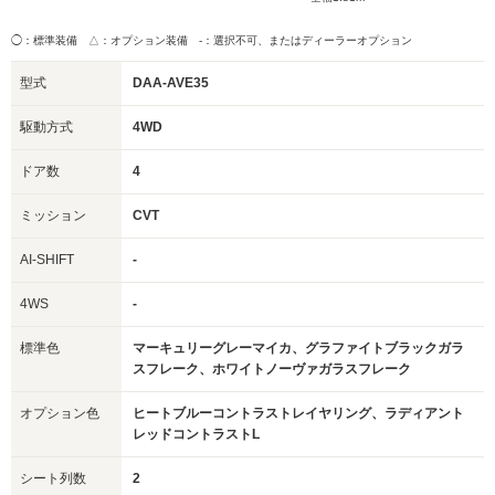
◯：標準装備 △：オプション装備
-：選択不可、またはディーラーオプション
型式
DAA-AVE35
駆動方式
4WD
ドア数
4
ミッション
CVT
AI-SHIFT
-
4WS
-
標準色
マーキュリーグレーマイカ、グラファイトブラックガラ
スフレーク、ホワイトノーヴァガラスフレーク
オプション色
ヒートブルーコントラストレイヤリング、ラディアント
レッドコントラストL
シート列数
2