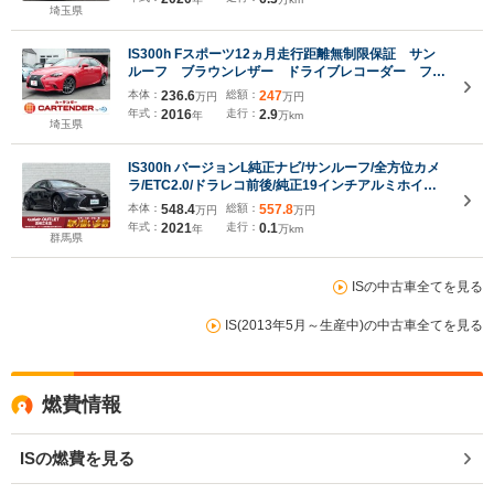
埼玉県
IS300h Fスポーツ12ヵ月走行距離無制限保証 サン
ルーフ ブラウンレザー ドライブレコーダー フル
セグTV ETC バックカメラ ナビ TV アルミ
本体：
236.6
総額：
247
万円
万円
ホイール オートライト シートヒーター
年式：
2016
走行：
2.9
年
万km
埼玉県
IS300h バージョンL純正ナビ/サンルーフ/全方位カメ
ラ/ETC2.0/ドラレコ前後/純正19インチアルミホイー
ル/パワーシート/シートヒーター/エアシート/クルーズ
本体：
548.4
総額：
557.8
万円
万円
コントロール/モデリスタ/純正フロアマット/モデリス
年式：
2021
走行：
0.1
年
万km
タ
群馬県
ISの中古車全てを見る
IS(2013年5月～生産中)の中古車全てを見る
燃費情報
ISの燃費を見る