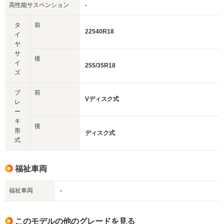
高性能サスペンション
-
タ
前
22540R18
イ
ヤ
サ
後
イ
255/35R18
ズ
ブ
前
Vディスク式
レ
ー
キ
後
形
ディスク式
式
福祉車両
福祉車両
-
このモデルの他のグレードを見る