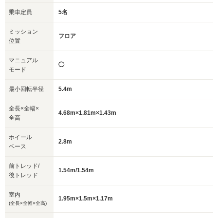
乗車定員
5名
ミッション
フロア
位置
マニュアル
◯
モード
最小回転半径
5.4m
全長×全幅×
4.68m×1.81m×1.43m
全高
ホイール
2.8m
ベース
前トレッド/
1.54m/1.54m
後トレッド
室内
1.95m×1.5m×1.17m
(全長×全幅×全高)