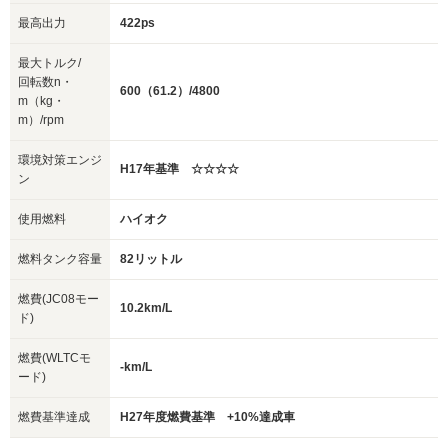
最高出力
422ps
最大トルク/
回転数n・
600（61.2）/4800
m（kg・
m）/rpm
環境対策エンジ
H17年基準 ☆☆☆☆
ン
使用燃料
ハイオク
燃料タンク容量
82リットル
燃費(JC08モー
10.2km/L
ド)
燃費(WLTCモ
-km/L
ード)
燃費基準達成
H27年度燃費基準 +10%達成車