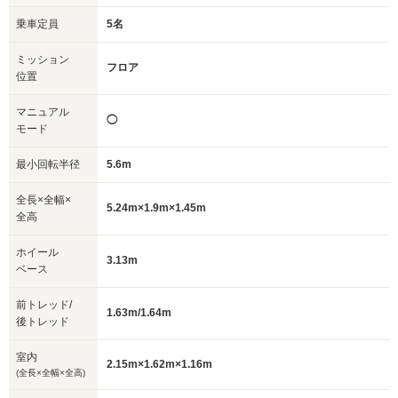
乗車定員
5名
ミッション
フロア
位置
マニュアル
◯
モード
最小回転半径
5.6m
全長×全幅×
5.24m×1.9m×1.45m
全高
ホイール
3.13m
ベース
前トレッド/
1.63m/1.64m
後トレッド
室内
2.15m×1.62m×1.16m
(全長×全幅×全高)