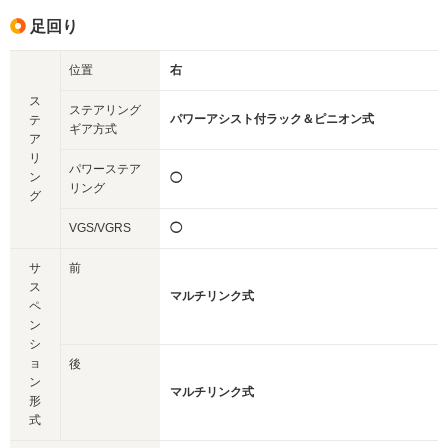
足回り
位置
右
ス
ステアリング
パワーアシスト付ラック＆ピニオン式
テ
ギア方式
ア
リ
パワーステア
ン
◯
リング
グ
VGS/VGRS
◯
サ
前
ス
マルチリンク式
ペ
ン
シ
ョ
後
ン
マルチリンク式
形
式