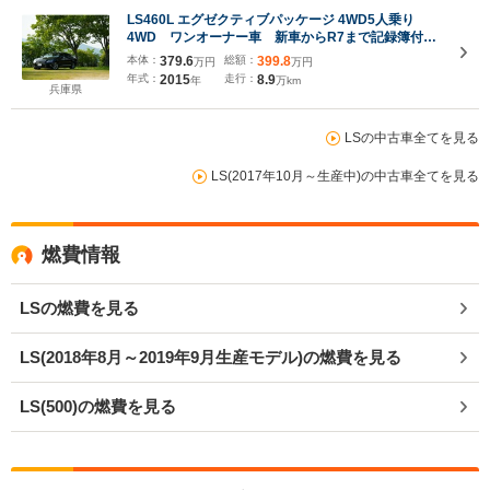
LS460L エグゼクティブパッケージ 4WD5人乗り
4WD ワンオーナー車 新車からR7まで記録簿付
ムーンルーフ 3眼LEDヘッドランプ リアエンター
本体：
379.6
総額：
399.8
万円
万円
テイメント マークレビンソンサウンドシステム プ
年式：
2015
走行：
8.9
年
万km
リクラッシュセーフティー 読書灯 ETC
兵庫県
LSの中古車全てを見る
LS(2017年10月～生産中)の中古車全てを見る
燃費情報
LSの燃費を見る
LS(2018年8月～2019年9月生産モデル)の燃費を見る
LS(500)の燃費を見る