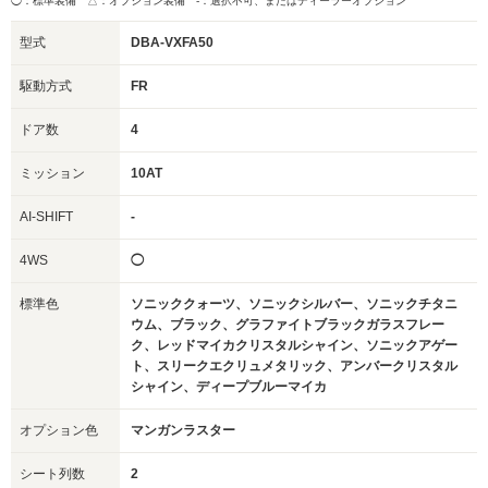
◯：標準装備 △：オプション装備
-：選択不可、またはディーラーオプション
型式
DBA-VXFA50
駆動方式
FR
ドア数
4
ミッション
10AT
AI-SHIFT
-
4WS
◯
標準色
ソニッククォーツ、ソニックシルバー、ソニックチタニ
ウム、ブラック、グラファイトブラックガラスフレー
ク、レッドマイカクリスタルシャイン、ソニックアゲー
ト、スリークエクリュメタリック、アンバークリスタル
シャイン、ディープブルーマイカ
オプション色
マンガンラスター
シート列数
2