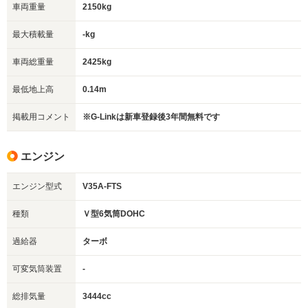
車両重量
2150kg
最大積載量
-kg
車両総重量
2425kg
最低地上高
0.14m
掲載用コメント
※G-Linkは新車登録後3年間無料です
エンジン
エンジン型式
V35A-FTS
種類
Ｖ型6気筒DOHC
過給器
ターボ
可変気筒装置
-
総排気量
3444cc