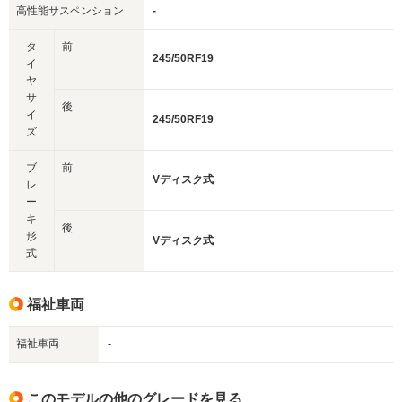
高性能サスペンション
-
タ
前
245/50RF19
イ
ヤ
サ
後
イ
245/50RF19
ズ
ブ
前
Vディスク式
レ
ー
キ
後
形
Vディスク式
式
福祉車両
福祉車両
-
このモデルの他のグレードを見る