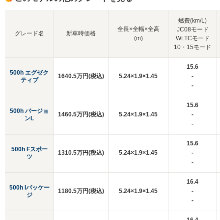
燃費(km/L)
全長×全幅×全高
JC08モード
グレード名
新車時価格
(m)
WLTCモード
10・15モード
15.6
500h エグゼク
1640.5万円(税込)
5.24×1.9×1.45
-
ティブ
-
15.6
500h バージョ
1460.5万円(税込)
5.24×1.9×1.45
-
ンL
-
15.6
500h Fスポー
1310.5万円(税込)
5.24×1.9×1.45
-
ツ
-
16.4
500h Iパッケー
1180.5万円(税込)
5.24×1.9×1.45
-
ジ
-