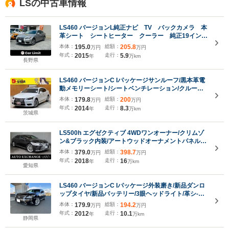
LSの中古車情報
LS460 バージョンL純正ナビ TV バックカメラ 本
革シート シートヒーター クーラー 純正19インチ
アルミ
本体：
195.0
総額：
205.8
万円
万円
年式：
2015
走行：
5.9
年
万km
長野県
LS460 バージョンC Iパッケージサンルーフ/黒本革電
動メモリーシート/シートベンチレーション/クルーズ
コントロール/クリアランスソナー/BSM/オートマチッ
本体：
179.8
総額：
200
万円
万円
クハイビーム/ステアリングヒーター/純正ナビ/バック
年式：
2014
走行：
8.3
年
万km
カメラ/純正AW
茨城県
LS500h エグゼクティブ 4WDワンオーナー/クリムゾ
ン&ブラック内装/アートウッドオーナメントパネル/
リアエンターテイメント/純正ナビ/マークレビンソン/
本体：
379.0
総額：
398.7
万円
万円
セーフティシステム+A/全席リフレッシュシート/ハン
年式：
2018
走行：
16
年
万km
ズフリーパワートランク
愛知県
LS460 バージョンC Iパッケージ外装磨き/新品ダンロ
ップタイヤ/新品バッテリー/3眼ヘッドライト/革シ-ト/
サンル-フ/禁煙/字光式/エア-シ-ト/TVキット/ETC/スマ-
本体：
179.9
総額：
194.2
万円
万円
トキ-/クリアランスソナ-/オ-トサンシェ-ド/オ-トクロ-
年式：
2012
走行：
10.1
年
万km
ジャ-/Bカメラ/記録簿14枚
静岡県