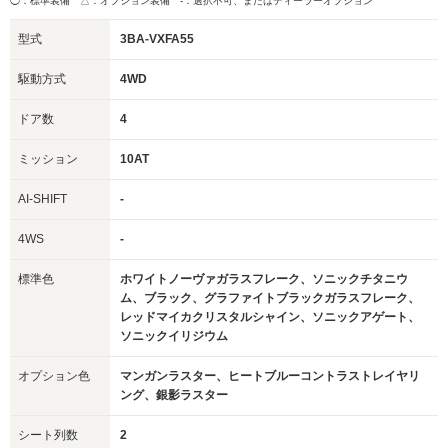
◯：標準装備 △：オプション装備
-：選択不可、またはディーラーオプション
型式
3BA-VXFA55
駆動方式
4WD
ドア数
4
ミッション
10AT
AI-SHIFT
-
4WS
-
標準色
ホワイトノーヴァガラスフレーク、ソニックチタニウ
ム、ブラック、グラファイトブラックガラスフレーク、
レッドマイカクリスタルシャイン、ソニックアゲート、
ソニックイリジウム
オプション色
マンガンラスター、ヒートブルーコントラストレイヤリ
ング、銀影ラスター
シート列数
2