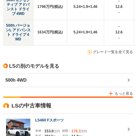
500h エグゼク
-
ティブ アドバ
1796万円(税込)
5.24×1.9×1.46
12.6
ンスト ドライ
-
ブ 4WD
500h バージョ
-
ンL アドバンス
1634万円(税込)
5.24×1.9×1.46
12.6
ト ドライブ 4
-
WD
グレード一覧を全て見る
LSの別のモデルを見る
500h 4WD
もっと見る
LSの中古車情報
LS460 Fスポーツ
本体：
153.0
総額：
176.3
万円
万円
年式：
走行：