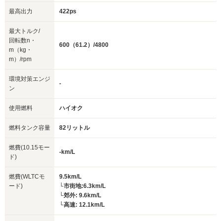
最高出力
422ps
最大トルク/
回転数n・
600（61.2）/4800
m（kg・
m）/rpm
環境対策エンジ
-
ン
使用燃料
ハイオク
燃料タンク容量
82リットル
燃費(10.15モー
-km/L
ド)
燃費(WLTCモ
9.5km/L
ード)
└市街地:6.3km/L
└郊外: 9.6km/L
└高速: 12.1km/L