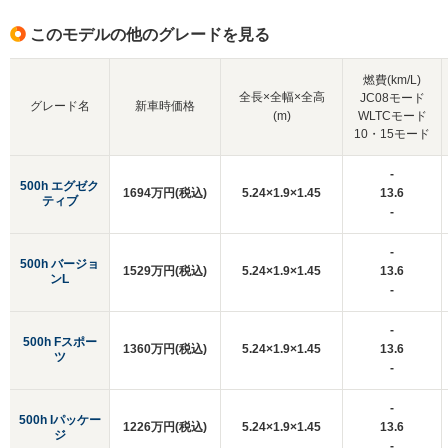
このモデルの他のグレードを見る
燃費(km/L)
全長×全幅×全高
JC08モード
グレード名
新車時価格
(m)
WLTCモード
10・15モード
-
500h エグゼク
1694万円(税込)
5.24×1.9×1.45
13.6
ティブ
-
-
500h バージョ
1529万円(税込)
5.24×1.9×1.45
13.6
ンL
-
-
500h Fスポー
1360万円(税込)
5.24×1.9×1.45
13.6
ツ
-
-
500h Iパッケー
1226万円(税込)
5.24×1.9×1.45
13.6
ジ
-