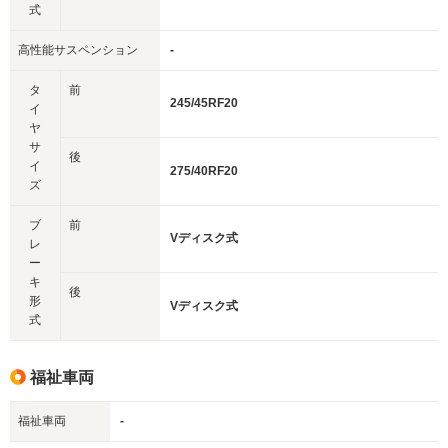
式
高性能サスペンション
-
タ
前
245/45RF20
イ
ヤ
サ
後
イ
275/40RF20
ズ
ブ
前
Vディスク式
レ
ー
キ
後
形
Vディスク式
式
福祉車両
福祉車両
-