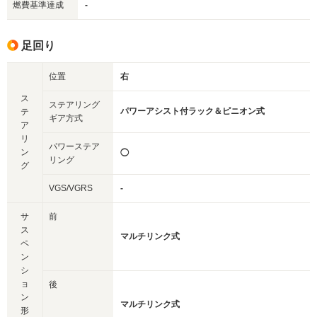
燃費基準達成
-
足回り
位置
右
ス
ステアリング
パワーアシスト付ラック＆ピニオン式
テ
ギア方式
ア
リ
パワーステア
ン
◯
リング
グ
VGS/VGRS
-
サ
前
ス
マルチリンク式
ペ
ン
シ
ョ
後
ン
マルチリンク式
形