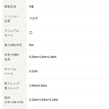
乗車定員
5名
ミッション
フロア
位置
マニュアル
◯
モード
最小回転半径
6m
全長×全幅×
5.24m×1.9m×1.46m
全高
ホイール
3.13m
ベース
前トレッド/
1.64m/1.62m
後トレッド
室内
2.12m×1.62m×1.16m
(全長×全幅×全高)