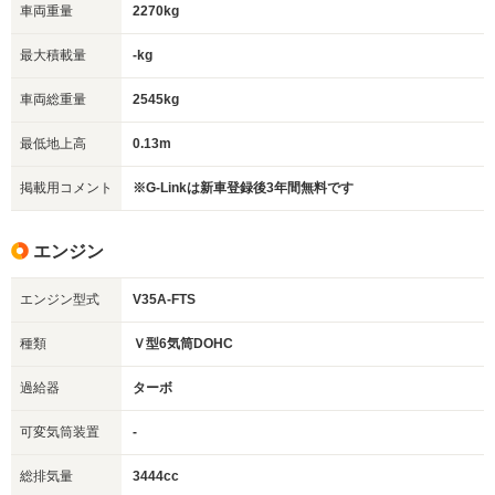
車両重量
2270kg
最大積載量
-kg
車両総重量
2545kg
最低地上高
0.13m
掲載用コメント
※G-Linkは新車登録後3年間無料です
エンジン
エンジン型式
V35A-FTS
種類
Ｖ型6気筒DOHC
過給器
ターボ
可変気筒装置
-
総排気量
3444cc