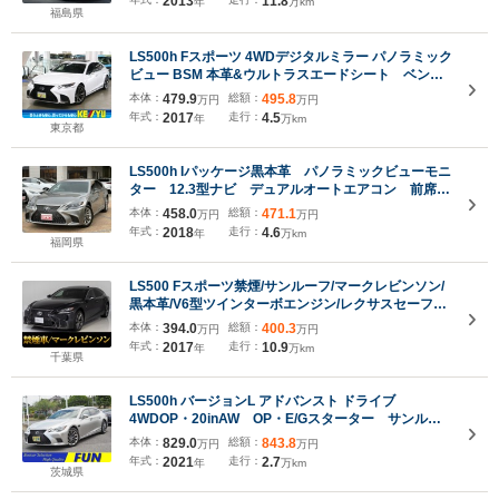
2013
11.8
年
万km
福島県
LS500h Fスポーツ 4WDデジタルミラー パノラミック
ビュー BSM 本革&ウルトラスエードシート ベンチ
レーション 前後シート&ステアヒーター パワート
本体：
479.9
総額：
495.8
万円
万円
ランク HUD 12.3インチナビ ブルーレイ
年式：
2017
走行：
4.5
年
万km
ETC2.0 三眼LED
東京都
LS500h Iパッケージ黒本革 パノラミックビューモニ
ター 12.3型ナビ デュアルオートエアコン 前席シ
ートヒーター&ベンチレーション 三眼LEDヘッドラ
本体：
458.0
総額：
471.1
万円
万円
イト 前後ドラレコ レーダー探知機 ETC2.0
年式：
2018
走行：
4.6
年
万km
19inchAW
福岡県
LS500 Fスポーツ禁煙/サンルーフ/マークレビンソン/
黒本革/V6型ツインターボエンジン/レクサスセーフテ
ィシステム+A/デジタルインナーミラー/ハンズフリー
本体：
394.0
総額：
400.3
万円
万円
パワートランク/パノラミックビューモニター/専用イ
年式：
2017
走行：
10.9
年
万km
ンテリア&エクステリア
千葉県
LS500h バージョンL アドバンスト ドライブ
4WDOP・20inAW OP・E/Gスターター サンルー
フ セーフティシステムプラスA チームメイト D
本体：
829.0
総額：
843.8
万円
万円
インナーミラー HUD BSM 全周囲 マクレビ
年式：
2021
走行：
2.7
年
万km
12.3inタッチディスプレイ ハンズフリーPトラン
茨城県
ク 黒革シート