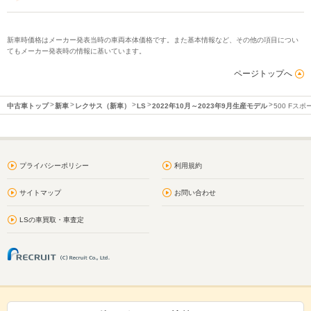
新車時価格はメーカー発表当時の車両本体価格です。また基本情報など、その他の項目につい
てもメーカー発表時の情報に基いています。
ページトップへ
中古車トップ
新車
レクサス（新車）
LS
2022年10月～2023年9月生産モデル
500 Fスポ
プライバシーポリシー
利用規約
サイトマップ
お問い合わせ
LSの車買取・車査定