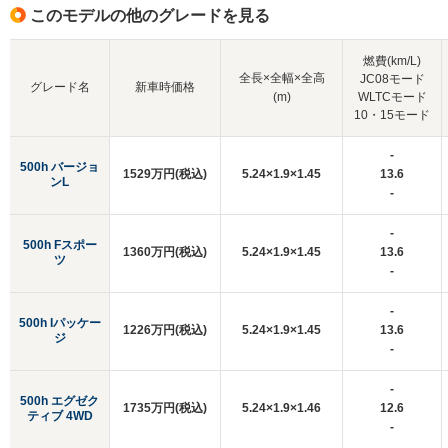
このモデルの他のグレードを見る
燃費(km/L)
全長×全幅×全高
JC08モード
グレード名
新車時価格
(m)
WLTCモード
10・15モード
-
500h バージョ
1529万円(税込)
5.24×1.9×1.45
13.6
ンL
-
-
500h Fスポー
1360万円(税込)
5.24×1.9×1.45
13.6
ツ
-
-
500h Iパッケー
1226万円(税込)
5.24×1.9×1.45
13.6
ジ
-
-
500h エグゼク
1735万円(税込)
5.24×1.9×1.46
12.6
ティブ 4WD
-