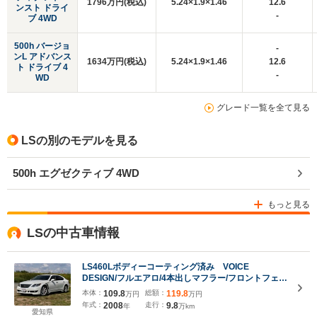
1796万円(税込)
5.24×1.9×1.46
12.6
ンスト ドライ
-
ブ 4WD
500h バージョ
-
ンL アドバンス
1634万円(税込)
5.24×1.9×1.46
12.6
ト ドライブ 4
-
WD
グレード一覧を全て見る
LSの別のモデルを見る
500h エグゼクティブ 4WD
もっと見る
LSの中古車情報
LS460Lボディーコーティング済み VOICE
DESIGN/フルエアロ/4本出しマフラー/フロントフェン
ダー リアエンターテイメントシステム マークレビ
本体：
109.8
総額：
119.8
万円
万円
ンソン サンルーフ 社外デジタルインナーミラー
年式：
2008
走行：
9.8
年
万km
ETC
愛知県