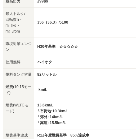
最高出力
299ps
最大トルク/
回転数n・
356（36.3）/5100
m（kg・
m）/rpm
環境対策エンジ
H30年基準 ☆☆☆☆☆
ン
使用燃料
ハイオク
燃料タンク容量
82リットル
燃費(10.15モー
-km/L
ド)
燃費(WLTCモ
13.6km/L
ード)
└市街地:10.3km/L
└郊外: 14km/L
└高速: 15.5km/L
燃費基準達成
R12年度燃費基準 85%達成車