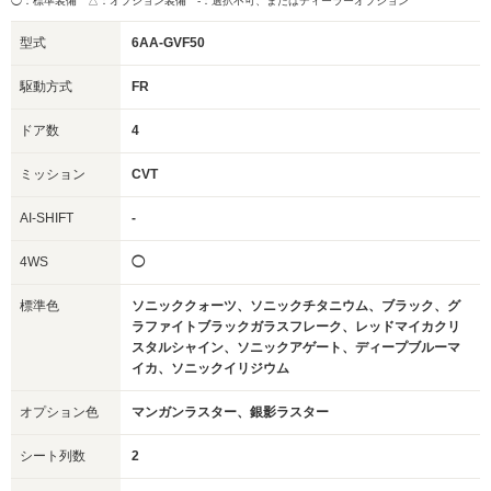
◯：標準装備 △：オプション装備
-：選択不可、またはディーラーオプション
型式
6AA-GVF50
駆動方式
FR
ドア数
4
ミッション
CVT
AI-SHIFT
-
4WS
◯
標準色
ソニッククォーツ、ソニックチタニウム、ブラック、グ
ラファイトブラックガラスフレーク、レッドマイカクリ
スタルシャイン、ソニックアゲート、ディープブルーマ
イカ、ソニックイリジウム
オプション色
マンガンラスター、銀影ラスター
シート列数
2