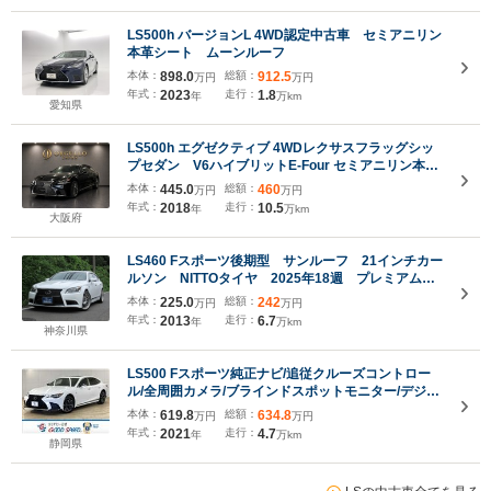
LS500h バージョンL 4WD認定中古車 セミアニリン
本革シート ムーンルーフ
本体：
898.0
総額：
912.5
万円
万円
年式：
2023
走行：
1.8
年
万km
愛知県
LS500h エグゼクティブ 4WDレクサスフラッグシッ
プセダン V6ハイブリットE-Four セミアニリン本革
シート 電動ガラスサンルーフ 後席マッサージ機能 前
本体：
445.0
総額：
460
万円
万円
後席シートヒーター&ベンチレーション 後席電動リク
年式：
2018
走行：
10.5
年
万km
ライニング&オットマン
大阪府
LS460 Fスポーツ後期型 サンルーフ 21インチカー
ルソン NITTOタイヤ 2025年18週 プレミアムサ
ウンド 純正ナビ(フルセグ/CD/DVD/BT/USB) バッ
本体：
225.0
総額：
242
万円
万円
クカメラ シートヒーター 電動リアシェード
年式：
2013
走行：
6.7
年
万km
神奈川県
LS500 Fスポーツ純正ナビ/追従クルーズコントロー
ル/全周囲カメラ/ブラインドスポットモニター/デジタ
ルインナーミラー/レーンキープアシスト/シートヒー
本体：
619.8
総額：
634.8
万円
万円
ター/ヘッドアップディスプレイ/Bluetooth再
年式：
2021
走行：
4.7
年
万km
生/ETC2.0/パドルシフト
静岡県