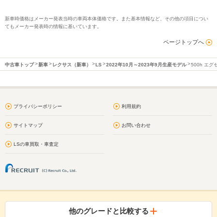
新車時価格はメーカー発表当時の車両本体価格です。また基本情報など、その他の項目につい
てもメーカー発表時の情報に基いています。
ページトップへ
中古車トップ
新車
レクサス（新車）
LS
2022年10月～2023年9月生産モデル
500h エ
プライバシーポリシー
利用規約
サイトマップ
お問い合わせ
LSの車買取・車査定
他のグレードと比較する