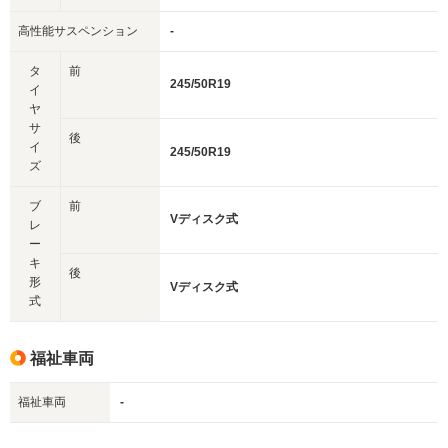
高性能サスペンション
-
タ
前
245/50R19
イ
ヤ
サ
後
イ
245/50R19
ズ
ブ
前
Vディスク式
レ
ー
キ
後
形
Vディスク式
式
福祉車両
福祉車両
-