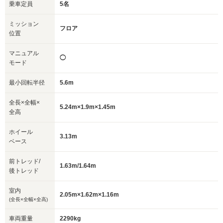
乗車定員
5名
ミッション
フロア
位置
マニュアル
◯
モード
最小回転半径
5.6m
全長×全幅×
5.24m×1.9m×1.45m
全高
ホイール
3.13m
ベース
前トレッド/
1.63m/1.64m
後トレッド
室内
2.05m×1.62m×1.16m
(全長×全幅×全高)
車両重量
2290kg