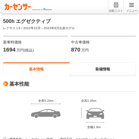
比較リスト
メニュー
500h エグゼクティブ
レクサス LS / 2022年10月～2023年9月生産モデル
新車時価格
中古車価格
1694
870
万円(税込)
万円
基本情報
装備情報
基本性能
全長5.24m
全高1.45m
全幅1.9m