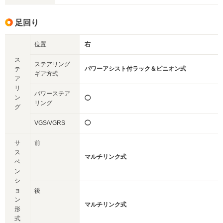
足回り
位置
右
ス
ステアリング
パワーアシスト付ラック＆ピニオン式
テ
ギア方式
ア
リ
パワーステア
ン
◯
リング
グ
VGS/VGRS
◯
サ
前
ス
マルチリンク式
ペ
ン
シ
ョ
後
ン
マルチリンク式
形
式