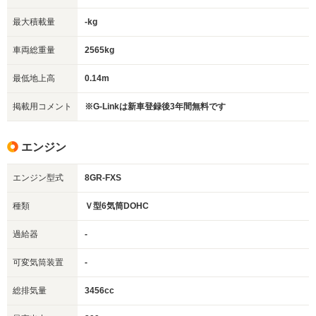
最大積載量
-kg
車両総重量
2565kg
最低地上高
0.14m
掲載用コメント
※G-Linkは新車登録後3年間無料です
エンジン
エンジン型式
8GR-FXS
種類
Ｖ型6気筒DOHC
過給器
-
可変気筒装置
-
総排気量
3456cc