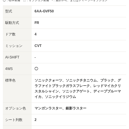
◯：標準装備 △：オプション装備
-：選択不可、またはディーラーオプション
型式
6AA-GVF50
駆動方式
FR
ドア数
4
ミッション
CVT
AI-SHIFT
-
4WS
◯
標準色
ソニッククォーツ、ソニックチタニウム、ブラック、グ
ラファイトブラックガラスフレーク、レッドマイカクリ
スタルシャイン、ソニックアゲート、ディープブルーマ
イカ、ソニックイリジウム
オプション色
マンガンラスター、銀影ラスター
シート列数
2