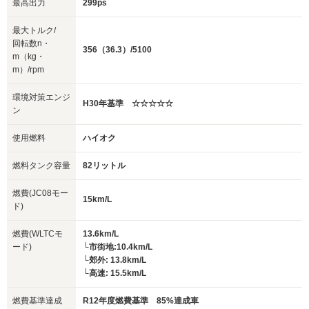
最高出力
299ps
最大トルク/
回転数n・
356（36.3）/5100
m（kg・
m）/rpm
環境対策エンジ
H30年基準 ☆☆☆☆☆
ン
使用燃料
ハイオク
燃料タンク容量
82リットル
燃費(JC08モー
15km/L
ド)
燃費(WLTCモ
13.6km/L
ード)
└市街地:10.4km/L
└郊外: 13.8km/L
└高速: 15.5km/L
燃費基準達成
R12年度燃費基準 85%達成車