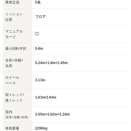
乗車定員
5名
ミッション
フロア
位置
マニュアル
◯
モード
最小回転半径
5.6m
全長×全幅×
5.24m×1.9m×1.45m
全高
ホイール
3.13m
ベース
前トレッド/
1.63m/1.64m
後トレッド
室内
2.05m×1.62m×1.16m
(全長×全幅×全高)
車両重量
2290kg