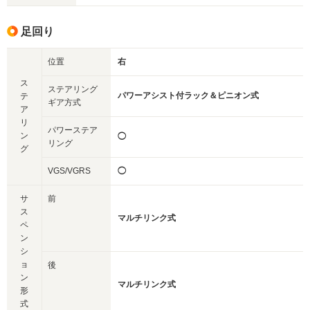
足回り
位置
右
ス
ステアリング
パワーアシスト付ラック＆ピニオン式
テ
ギア方式
ア
リ
パワーステア
ン
◯
リング
グ
VGS/VGRS
◯
サ
前
ス
マルチリンク式
ペ
ン
シ
ョ
後
ン
マルチリンク式
形
式