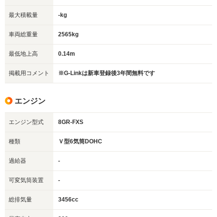
最大積載量
-kg
車両総重量
2565kg
最低地上高
0.14m
掲載用コメント
※G-Linkは新車登録後3年間無料です
エンジン
エンジン型式
8GR-FXS
種類
Ｖ型6気筒DOHC
過給器
-
可変気筒装置
-
総排気量
3456cc