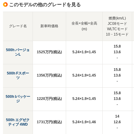
このモデルの他のグレードを見る
燃費(km/L)
全長×全幅×全高
JC08モード
グレード名
新車時価格
(m)
WLTCモード
10・15モード
15.8
500h バージョ
1525万円(税込)
5.24×1.9×1.45
13.6
ンL
-
15.8
500h Fスポー
1356万円(税込)
5.24×1.9×1.45
13.6
ツ
-
15.8
500h Iパッケー
1220万円(税込)
5.24×1.9×1.45
13.6
ジ
-
14
500h エグゼク
1731万円(税込)
5.24×1.9×1.46
12.6
ティブ 4WD
-