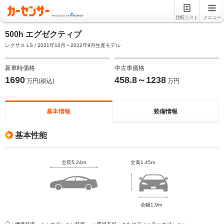
比較リスト
メニュー
500h エグゼクティブ
レクサス LS / 2021年10月～2022年9月生産モデル
新車時価格
中古車価格
1690
458.8～1238
万円(税込)
万円
基本情報
装備情報
基本性能
全長5.24m
全高1.45m
全幅1.9m