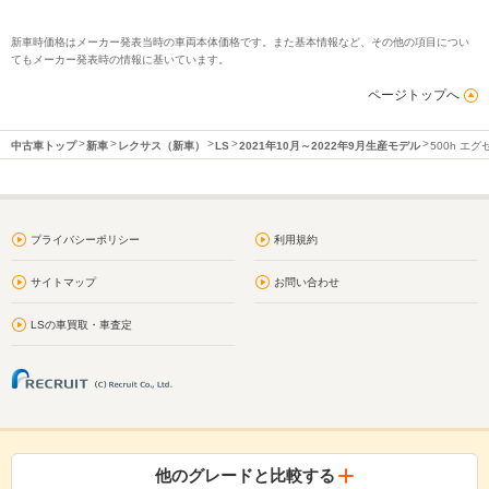
新車時価格はメーカー発表当時の車両本体価格です。また基本情報など、その他の項目につい
てもメーカー発表時の情報に基いています。
ページトップへ
中古車トップ
新車
レクサス（新車）
LS
2021年10月～2022年9月生産モデル
500h エ
プライバシーポリシー
利用規約
サイトマップ
お問い合わせ
LSの車買取・車査定
他のグレードと比較する