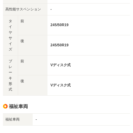
高性能サスペンション
-
タ
前
245/50R19
イ
ヤ
サ
後
イ
245/50R19
ズ
ブ
前
Vディスク式
レ
ー
キ
後
形
Vディスク式
式
福祉車両
福祉車両
-