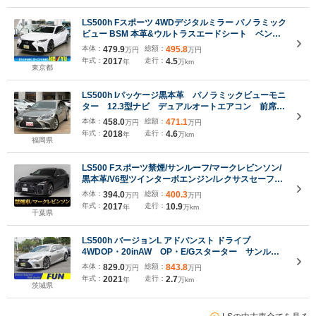
LS500h Fスポーツ 4WDデジタルミラー パノラミック
ビュー BSM 本革&ウルトラスエードシート ベンチ
レーション 前後シート&ステアヒーター パワート
本体：
479.9
総額：
495.8
万円
万円
ランク HUD 12.3インチナビ ブルーレイ
年式：
2017
走行：
4.5
年
万km
ETC2.0 三眼LED
東京都
LS500h Iパッケージ黒本革 パノラミックビューモニ
ター 12.3型ナビ デュアルオートエアコン 前席シ
ートヒーター&ベンチレーション 三眼LEDヘッドラ
本体：
458.0
総額：
471.1
万円
万円
イト 前後ドラレコ レーダー探知機 ETC2.0
年式：
2018
走行：
4.6
年
万km
19inchAW
福岡県
LS500 Fスポーツ禁煙/サンルーフ/マークレビンソン/
黒本革/V6型ツインターボエンジン/レクサスセーフテ
ィシステム+A/デジタルインナーミラー/ハンズフリー
本体：
394.0
総額：
400.3
万円
万円
パワートランク/パノラミックビューモニター/専用イ
年式：
2017
走行：
10.9
年
万km
ンテリア&エクステリア
千葉県
LS500h バージョンL アドバンスト ドライブ
4WDOP・20inAW OP・E/Gスターター サンルー
フ セーフティシステムプラスA チームメイト D
本体：
829.0
総額：
843.8
万円
万円
インナーミラー HUD BSM 全周囲 マクレビ
年式：
2021
走行：
2.7
年
万km
12.3inタッチディスプレイ ハンズフリーPトラン
茨城県
ク 黒革シート