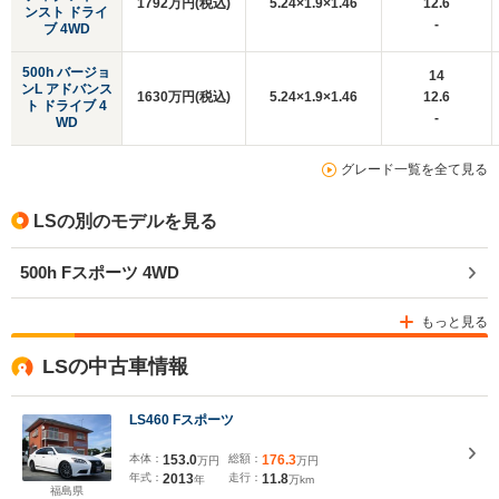
1792万円(税込)
5.24×1.9×1.46
12.6
ンスト ドライ
-
ブ 4WD
500h バージョ
14
ンL アドバンス
1630万円(税込)
5.24×1.9×1.46
12.6
ト ドライブ 4
-
WD
グレード一覧を全て見る
LSの別のモデルを見る
500h Fスポーツ 4WD
もっと見る
LSの中古車情報
LS460 Fスポーツ
本体：
153.0
総額：
176.3
万円
万円
年式：
2013
走行：
11.8
年
万km
福島県