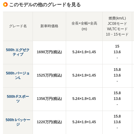
このモデルの他のグレードを見る
燃費(km/L)
全長×全幅×全高
JC08モード
グレード名
新車時価格
(m)
WLTCモード
10・15モード
15
500h エグゼク
1690万円(税込)
5.24×1.9×1.45
13.6
ティブ
-
15.8
500h バージョ
1525万円(税込)
5.24×1.9×1.45
13.6
ンL
-
15.8
500h Fスポー
1356万円(税込)
5.24×1.9×1.45
13.6
ツ
-
15.8
500h Iパッケー
1220万円(税込)
5.24×1.9×1.45
13.6
ジ
-