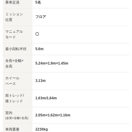
乗車定員
5名
ミッション
フロア
位置
マニュアル
◯
モード
最小回転半径
5.6m
全長×全幅×
5.24m×1.9m×1.45m
全高
ホイール
3.13m
ベース
前トレッド/
1.63m/1.64m
後トレッド
室内
2.05m×1.62m×1.16m
(全長×全幅×全高)
車両重量
2230kg