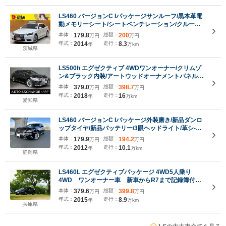
LS460 バージョンC Iパッケージサンルーフ/黒本革電
動メモリーシート/シートベンチレーション/クルーズ
コントロール/クリアランスソナー/BSM/オートマチッ
本体：
179.8
総額：
200
万円
万円
クハイビーム/ステアリングヒーター/純正ナビ/バック
年式：
2014
走行：
8.3
年
万km
カメラ/純正AW
茨城県
LS500h エグゼクティブ 4WDワンオーナー/クリムゾ
ン&ブラック内装/アートウッドオーナメントパネル/
リアエンターテイメント/純正ナビ/マークレビンソン/
本体：
379.0
総額：
398.7
万円
万円
セーフティシステム+A/全席リフレッシュシート/ハン
年式：
2018
走行：
16
年
万km
ズフリーパワートランク
愛知県
LS460 バージョンC Iパッケージ外装磨き/新品ダンロ
ップタイヤ/新品バッテリー/3眼ヘッドライト/革シ-ト/
サンル-フ/禁煙/字光式/エア-シ-ト/TVキット/ETC/スマ-
本体：
179.9
総額：
194.2
万円
万円
トキ-/クリアランスソナ-/オ-トサンシェ-ド/オ-トクロ-
年式：
2012
走行：
10.1
年
万km
ジャ-/Bカメラ/記録簿14枚
静岡県
LS460L エグゼクティブパッケージ 4WD5人乗り
4WD ワンオーナー車 新車からR7まで記録簿付
ムーンルーフ 3眼LEDヘッドランプ リアエンター
本体：
379.6
総額：
399.8
万円
万円
テイメント マークレビンソンサウンドシステム プ
年式：
2015
走行：
8.9
年
万km
リクラッシュセーフティー 読書灯 ETC
兵庫県