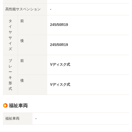
高性能サスペンション
-
タ
前
245/50R19
イ
ヤ
サ
後
イ
245/50R19
ズ
ブ
前
Vディスク式
レ
ー
キ
後
形
Vディスク式
式
福祉車両
福祉車両
-