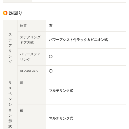
足回り
位置
右
ス
ステアリング
パワーアシスト付ラック＆ピニオン式
テ
ギア方式
ア
リ
パワーステア
ン
◯
リング
グ
VGS/VGRS
◯
サ
前
ス
マルチリンク式
ペ
ン
シ
ョ
後
ン
マルチリンク式
形
式