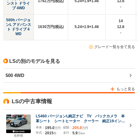
1792万円(税込)
5.24×1.9×1.46
12.6
ンスト ドライ
-
ブ 4WD
500h バージョ
14
ンL アドバンス
1630万円(税込)
5.24×1.9×1.46
12.6
ト ドライブ 4
-
WD
グレード一覧を全て見る
LSの別のモデルを見る
500 4WD
もっと見る
LSの中古車情報
LS460 バージョンL純正ナビ TV バックカメラ 本
革シート シートヒーター クーラー 純正19インチ
アルミ
本体：
195.0
総額：
205.8
万円
万円
年式：
2015
走行：
5.9
年
万km
長野県