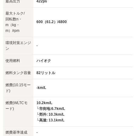
最高出力
422ps
最大トルク/
回転数n・
600（61.2）/4800
m（kg・
m）/rpm
環境対策エンジ
-
ン
使用燃料
ハイオク
燃料タンク容量
82リットル
燃費(10.15モー
-km/L
ド)
燃費(WLTCモ
10.2km/L
ード)
└市街地:6.7km/L
└郊外: 10.3km/L
└高速: 13.1km/L
燃費基準達成
-