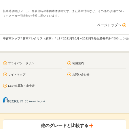
新車時価格はメーカー発表当時の車両本体価格です。また基本情報など、その他の項目につい
てもメーカー発表時の情報に基いています。
ページトップへ
中古車トップ
新車
レクサス（新車）
LS
2021年10月～2022年9月生産モデル
500 エグ
プライバシーポリシー
利用規約
サイトマップ
お問い合わせ
LSの車買取・車査定
他のグレードと比較する