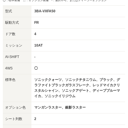
◯：標準装備 △：オプション装備
-：選択不可、またはディーラーオプション
型式
3BA-VXFA50
駆動方式
FR
ドア数
4
ミッション
10AT
AI-SHIFT
-
4WS
◯
標準色
ソニッククォーツ、ソニックチタニウム、ブラック、グ
ラファイトブラックガラスフレーク、レッドマイカクリ
スタルシャイン、ソニックアゲート、ディープブルーマ
イカ、ソニックイリジウム
オプション色
マンガンラスター、銀影ラスター
シート列数
2