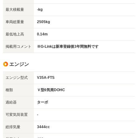
最大積載量
-kg
車両総重量
2505kg
最低地上高
0.14m
掲載用コメント
※G-Linkは新車登録後3年間無料です
エンジン
エンジン型式
V35A-FTS
種類
Ｖ型6気筒DOHC
過給器
ターボ
可変気筒装置
-
総排気量
3444cc